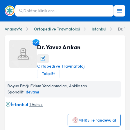
Doktor, klinik ara...
Anasayfa
Ortopedi ve Travmatoloji
İstanbul
Dr. Ya
Dr. Yavuz Arıkan
Ortopedi ve Travmatoloji
Dr. Yavuz Arıkan Profil Fotoğrafı
Takip Et
Boyun Fıtığı, Eklem Yaralanmaları, Ankilozan
Spondilit
devamı
İstanbul
1 Adres
MHRS ile randevu al