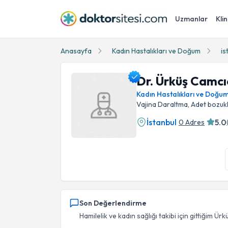
Uzmanlar
Klin
Anasayfa
Kadın Hastalıkları ve Doğum
is
Dr. Ürküş Camcı
Kadın Hastalıkları ve Doğu
Vajina Daraltma, Adet bozu
İstanbul
5.0
0 Adres
Dr. Ürküş Camcıoğlu Profil Fotoğrafı
Son Değerlendirme
Hamilelik ve kadın sağlığı takibi için gittiğim Ürk