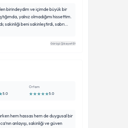
en birindeydim ve içimde büyük bir
aştığımda, yalnız olmadığımı hissettim.
sakinliği beni sakinleştirdi, sabrı
ndimi sadece bir hasta değil, değer
. Bu süreç bana sadece sağlık
Görüşü Şikayet Et
manda içimde yeniden umut ve güven
bu yolculuğu benim için hem güvenli
getirdi.
Ortam
★
★
★
★
★
★
5.0
5.0
yaşarken hem hassas hem de duygusal bir
nın anlayışı, sakinliği ve güven