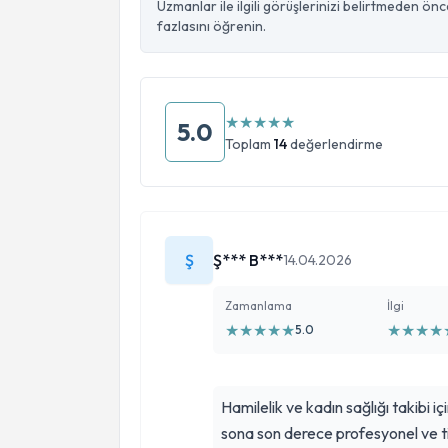
Uzmanlar ile ilgili görüşlerinizi belirtmeden ön
fazlasını öğrenin.
★
★
★
★
★
5.0
Toplam
14
değerlendirme
Ş
Ş*** B***
14.04.2026
Zamanlama
İlgi
★
★
★
★
★
★
★
★
★
5.0
Hamilelik ve kadın sağlığı takibi i
sona son derece profesyonel ve tit