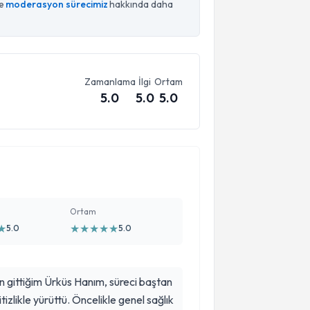
ce
moderasyon sürecimiz
hakkında daha
Zamanlama
İlgi
Ortam
5.0
5.0
5.0
Ortam
★
★
★
★
★
★
5.0
5.0
çin gittiğim Ürküs Hanım, süreci baştan
izlikle yürüttü. Öncelikle genel sağlık