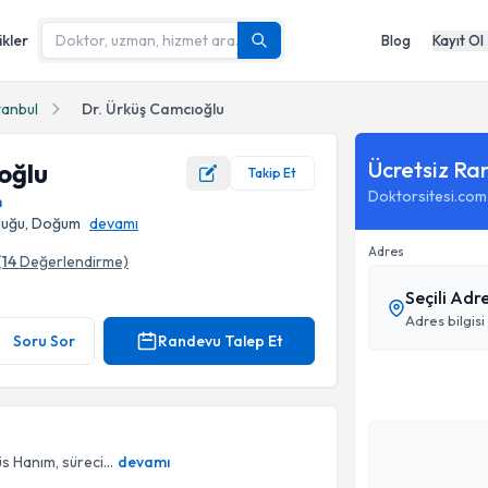
ikler
Blog
Kayıt Ol
tanbul
Dr. Ürküş Camcıoğlu
Ücretsiz Ra
oğlu
Takip Et
Doktorsitesi.com
m
kluğu, Doğum
devamı
Adres
(
14
Değerlendirme)
Seçili Adr
Adres bilgisi
Soru Sor
Randevu Talep Et
üs Hanım, süreci...
devamı