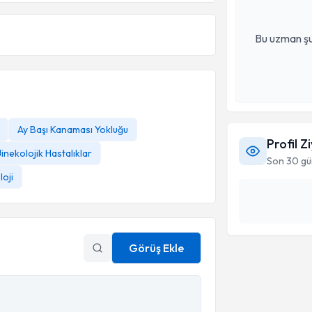
Bu uzman şu
Ay Başı Kanaması Yokluğu
Profil Z
Jinekolojik Hastalıklar
Son 30 gü
oji
Görüş Ekle