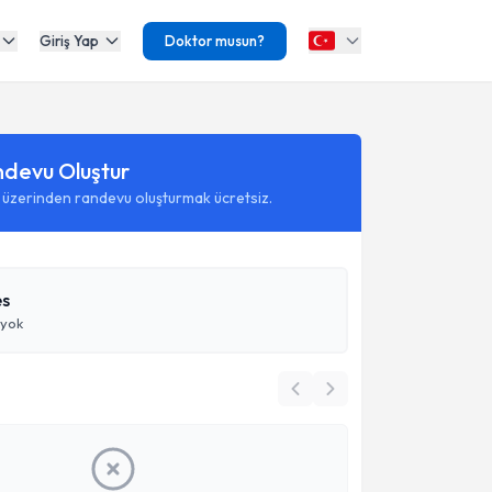
Giriş Yap
Doktor musun?
ndevu Oluştur
 üzerinden randevu oluşturmak ücretsiz.
es
 yok