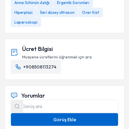
Anne Sütünün Azlığı
Ergenlik Sorunları
Hiperplazi
İleri düzey ultrason
Over Kist
Laparoskopi
Ücret Bilgisi
Muayene ücretlerini öğrenmek için ara
+908508113274
Yorumlar
Görüş Ekle