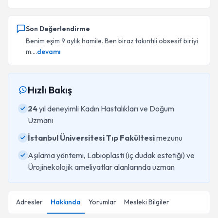
Son Değerlendirme
Benim eşim 9 aylık hamile. Ben biraz takıntıli obsesif biriyi
m....
devamı
Hızlı Bakış
24
yıl deneyimli Kadın Hastalıkları ve Doğum
Uzmanı
İstanbul Üniversitesi Tıp Fakültesi
mezunu
Aşılama yöntemi, Labioplasti (iç dudak estetiği) ve
Ürojinekolojik ameliyatlar alanlarında uzman
Adresler
Hakkında
Yorumlar
Mesleki Bilgiler