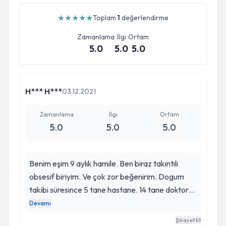
★
★
★
★
★
Toplam
1
değerlendirme
Zamanlama
İlgi
Ortam
5.0
5.0
5.0
H*** H***
03.12.2021
Zamanlama
İlgi
Ortam
5.0
5.0
5.0
Benim eşim 9 aylık hamile. Ben biraz takıntıli
obsesif biriyim. Ve çok zor beğenirim. Dogum
takibi süresince 5 tane hastane. 14 tane doktor
değiştirdim. Allahin bana emaneti olan esimin
Devamı
sağlığı söz konusu olunca çok fazla detaycı ve
Şikayet Et