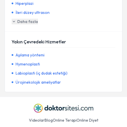
Hiperplazi
İleri düzey ultrason
Daha fazla
Yakın Çevredeki Hizmetler
Aşılama yöntemi
Hymenoplasti
Labioplasti (iç dudak estetiği)
Ürojinekolojik ameliyatlar
Videolar
Blog
Online Terapi
Online Diyet