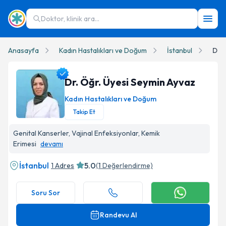
Doktor, klinik ara...
Anasayfa
Kadın Hastalıkları ve Doğum
İstanbul
Dr. 
Dr. Öğr. Üyesi Seymin Ayvaz
Kadın Hastalıkları ve Doğum
Takip Et
Dr. Öğr. Üyesi Seymin Ayvaz Profil Fotoğrafı
Genital Kanserler, Vajinal Enfeksiyonlar, Kemik
Erimesi
devamı
İstanbul
5.0
1 Adres
(
1
Değerlendirme)
Soru Sor
Randevu Al