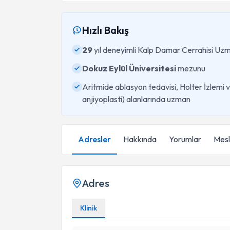
Hızlı Bakış
29
yıl deneyimli Kalp Damar Cerrahisi Uz
Dokuz Eylül Üniversitesi
mezunu
Aritmide ablasyon tedavisi, Holter İzlemi 
anjiyoplasti) alanlarında uzman
Adresler
Hakkında
Yorumlar
Mesle
Adres
Klinik