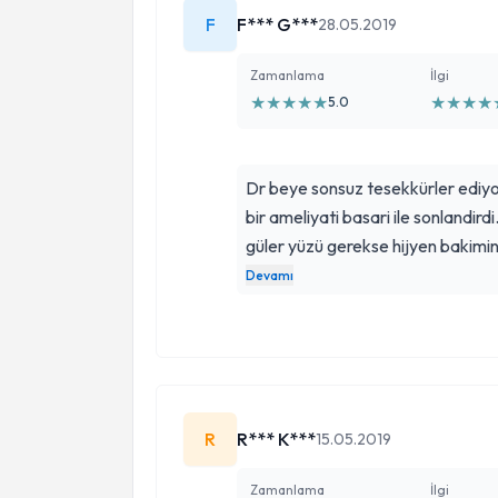
F
F*** G***
28.05.2019
Zamanlama
İlgi
★
★
★
★
★
★
★
★
★
5.0
Dr beye sonsuz tesekkürler ediyor
bir ameliyati basari ile sonlandi
güler yüzü gerekse hijyen bakimi
sizin gibi Dr lari basimizdan eksik
Devamı
R
R*** K***
15.05.2019
Zamanlama
İlgi