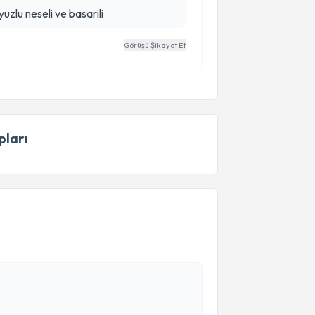
uzlu neseli ve basarili
Görüşü Şikayet Et
ları