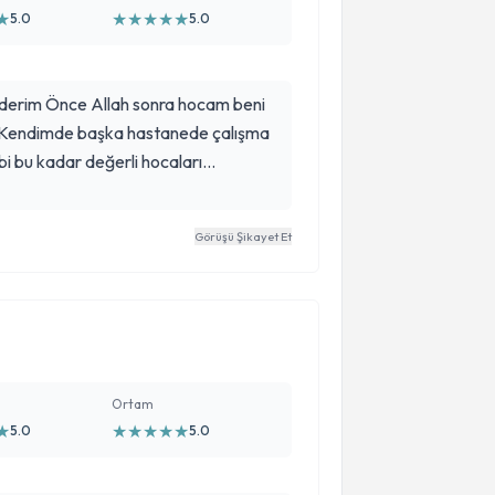
★
★
★
★
★
★
5.0
5.0
erim Önce Allah sonra hocam beni
ı. Kendimde başka hastanede çalışma
i bu kadar değerli hocaları
r ve şükranlarımı sunarım Rabbim
e hocaları eksik olmasın
Görüşü Şikayet Et
inden çok memnunum
Ortam
★
★
★
★
★
★
5.0
5.0