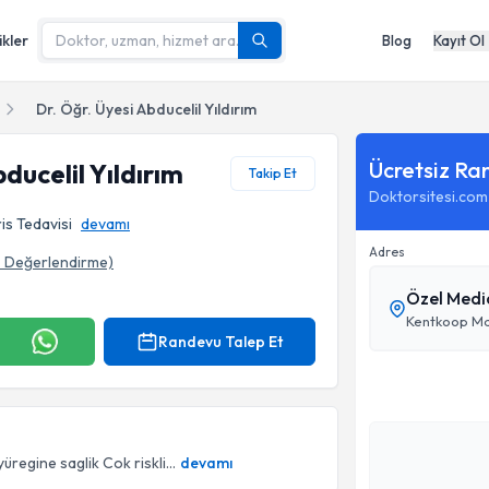
ikler
Blog
Kayıt Ol
Dr. Öğr. Üyesi Abducelil Yıldırım
Ücretsiz Ra
ducelil Yıldırım
Takip Et
Doktorsitesi.com
ris Tedavisi
devamı
Adres
3
Değerlendirme)
Özel Medi
afı
Kentkoop Mah
Randevu Talep Et
regine saglik Cok riskli...
devamı