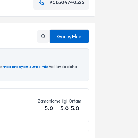
+908504740525
Görüş Ekle
ce
moderasyon sürecimiz
hakkında daha
Zamanlama
İlgi
Ortam
5.0
5.0
5.0