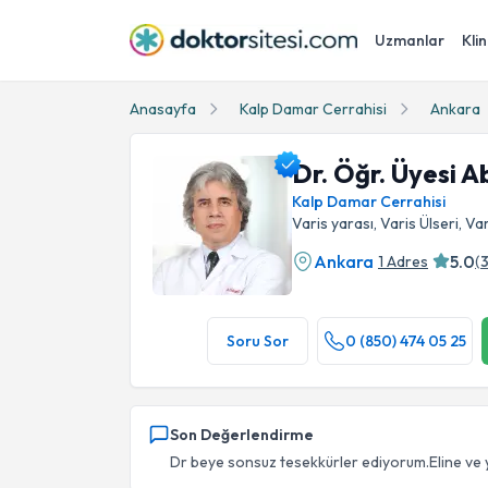
Uzmanlar
Klin
Anasayfa
Kalp Damar Cerrahisi
Ankara
Dr. Öğr. Üyesi Ab
Kalp Damar Cerrahisi
Varis yarası, Varis Ülseri, Va
Ankara
5.0
1 Adres
(
Dr. Öğr. Üyesi Abducelil Yıldırım Profil Fotoğr
Soru Sor
0 (850) 474 05 25
Son Değerlendirme
Dr beye sonsuz tesekkürler ediyorum.Eline ve yü