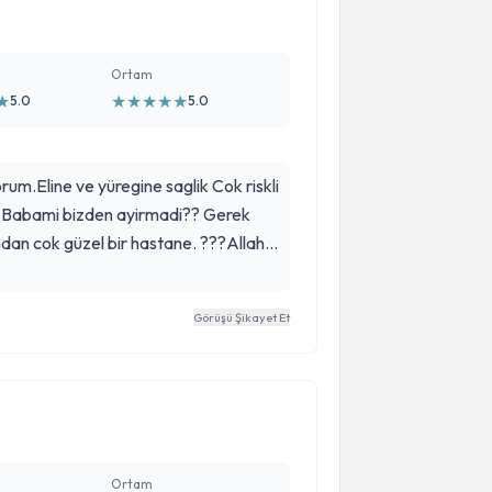
Ortam
★
★
★
★
★
★
5.0
5.0
um.Eline ve yüregine saglik Cok riskli
rdi.Babami bizden ayirmadi?? Gerek
ndan cok güzel bir hastane. ???Allah
 etmesin
Görüşü Şikayet Et
Ortam