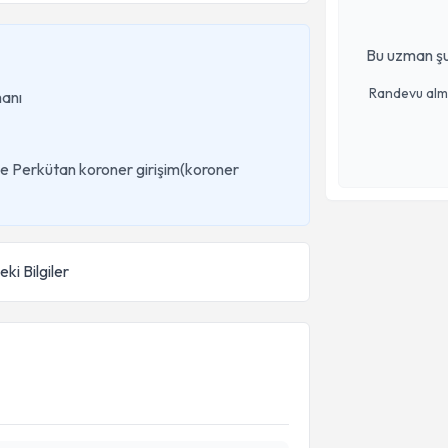
Bu uzman şu
Randevu almak
manı
ve Perkütan koroner girişim(koroner
ki Bilgiler