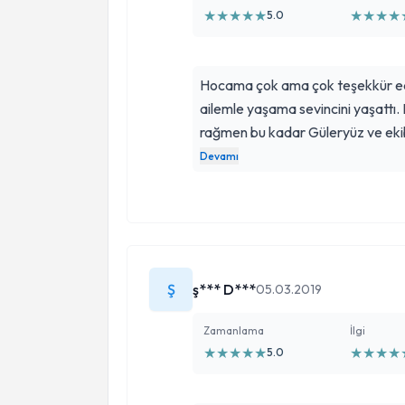
★
★
★
★
★
★
★
★
★
5.0
Hocama çok ama çok teşekkür ed
ailemle yaşama sevincini yaşatt
rağmen bu kadar Güleryüz ve ekib
anlatamam Hepsine ayrı ayrı teşekkü
Devamı
yolunu açık etsin başımızdan böyl
amaliyatindan ve sonraki takib
Ş
ş*** D***
05.03.2019
Zamanlama
İlgi
★
★
★
★
★
★
★
★
★
5.0