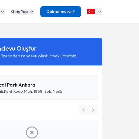
Giriş Yap
Doktor musun?
ndevu Oluştur
 üzerinden randevu oluşturmak ücretsiz.
cal Park Ankara
.Kent Koop Mah. 1868. Sok. No:15