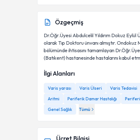
Özgeçmiş
Dr.Öğr.Üyesi Abdulcelil Yıldırım Dokuz Eylül 
olarak Tıp Doktoru ünvanı almıştır. Ondokuz 
bölümünde ihtisasını tamamlayan Dr.Öğr.Üyes
(Batıkent) hastanesinde hastalarını kabul etm
İlgi Alanları
Varis yarası
Varis Ülseri
Varis Tedavisi
Aritmi
Periferik Damar Hastalığı
Perifer
Genel Sağlık
Tümü
Ücret Bilgisi