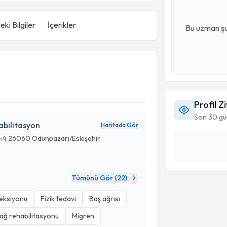
eki Bilgiler
İçerikler
Bu uzman şu
Profil Z
Son 30 gü
habilitasyon
Haritada Gör
e:4 26060 Odunpazarı/Eskişehir
Tümünü Gör (
22
)
jeksiyonu
Fizik tedavi
Baş ağrısı
ağ rehabilitasyonu
Migren