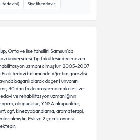
ı tedavisi)
Siyatik tedavisi
up, Orta ve lise tahsilini Samsun'da
azi üniversitesi Tıp fakültesinden mezun
Rehabilitasyon uzmanı olmuştur. 2005-2007
i Fizik tedavi bölümünde öğretim görevlisi
navında başarılı olarak doçent ünvanını
lanmış 30 dan fazla araştırma makalesi ve
tedavi ve rehabilitasyon uzmanlığının
steopati, akupunktur, YNSA akupunktur,
, prf, cgf, kinezyobandlama, aromaterapi,
mler almıştır. Evli ve 2 çocuk annesi
ektedir.