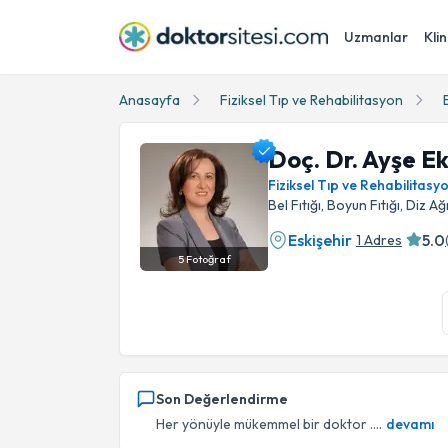
Uzmanlar
Klin
Anasayfa
Fiziksel Tıp ve Rehabilitasyon
Doç. Dr. Ayşe E
Fiziksel Tıp ve Rehabilitasy
Bel Fıtığı, Boyun Fıtığı, Diz Ağ
Eskişehir
5.0
1 Adres
5
Fotoğraf
Doç. Dr. Ayşe Ekim Profil Fotoğrafı
Son Değerlendirme
Her yönüyle mükemmel bir doktor ....
devamı