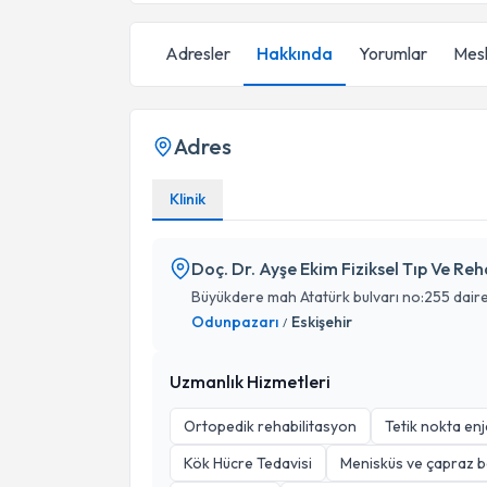
Adresler
Hakkında
Yorumlar
Mesl
Adres
Klinik
Doç. Dr. Ayşe Ekim Fiziksel Tıp Ve Re
Büyükdere mah Atatürk bulvarı no:255 dair
Odunpazarı
Eskişehir
/
Uzmanlık Hizmetleri
Ortopedik rehabilitasyon
Tetik nokta en
Kök Hücre Tedavisi
Menisküs ve çapraz b