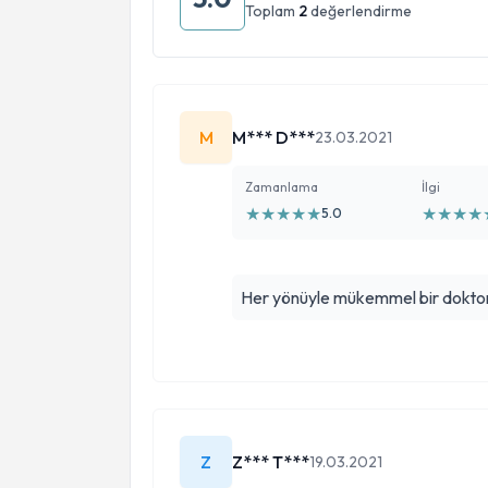
Toplam
2
değerlendirme
M
M*** D***
23.03.2021
Zamanlama
İlgi
★
★
★
★
★
★
★
★
★
5.0
Her yönüyle mükemmel bir doktor 
Z
Z*** T***
19.03.2021