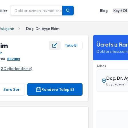
ikler
Blog
Kayıt Ol
Eskişehir
Doç. Dr. Ayşe Ekim
Ücretsiz Ra
kim
Takip Et
Doktorsitesi.com
on
rısı
devamı
Adres
(
2
Değerlendirme)
Doç. Dr. A
Soru Sor
Randevu Talep Et