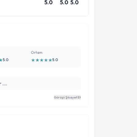
5.0
5.0
5.0
Ortam
★
★
★
★
★
★
5.0
5.0
....
Görüşü Şikayet Et