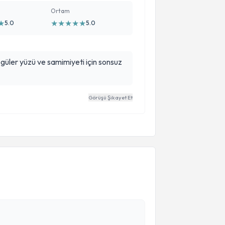
Ortam
★
★
★
★
★
★
5.0
5.0
, güler yüzü ve samimiyeti için sonsuz
Görüşü Şikayet Et