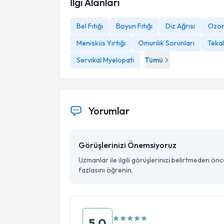
İlgi Alanları
Bel Fıtığı
Boyun Fıtığı
Diz Ağrısı
Ozon
Menisküs Yırtığı
Omurilik Sorunları
Teka
Servikal Myelopati
Tümü
Yorumlar
Görüşlerinizi Önemsiyoruz
Uzmanlar ile ilgili görüşlerinizi belirtmeden ön
fazlasını öğrenin.
★
★
★
★
★
5.0