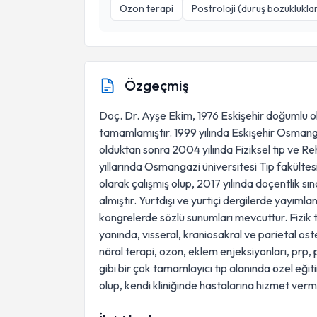
Ozon terapi
Postroloji (duruş bozukluklar
Özgeçmiş
Doç. Dr. Ayşe Ekim, 1976 Eskişehir doğumlu ol
tamamlamıştır. 1999 yılında Eskişehir Osmang
olduktan sonra 2004 yılında Fiziksel tıp ve 
yıllarında Osmangazi üniversitesi Tıp fakültes
olarak çalışmış olup, 2017 yılında doçentlik sı
almıştır. Yurtdışı ve yurtiçi dergilerde yayım
kongrelerde sözlü sunumları mevcuttur. Fizik 
yanında, visseral, kraniosakral ve parietal o
nöral terapi, ozon, eklem enjeksiyonları, prp
gibi bir çok tamamlayıcı tıp alanında özel eğiti
olup, kendi kliniğinde hastalarına hizmet verm