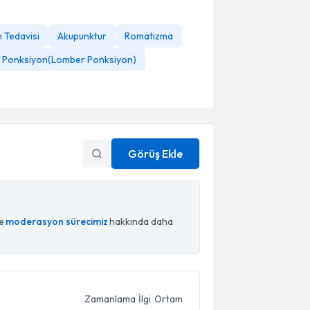
 Tedavisi
Akupunktur
Romatizma
l Ponksiyon(Lomber Ponksiyon)
Görüş Ekle
ce
moderasyon sürecimiz
hakkında daha
Zamanlama
İlgi
Ortam