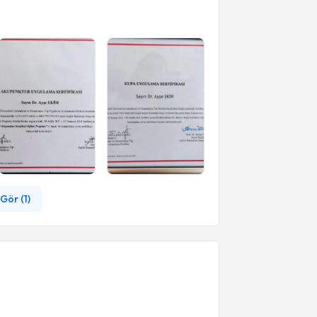
Gör (
1
)