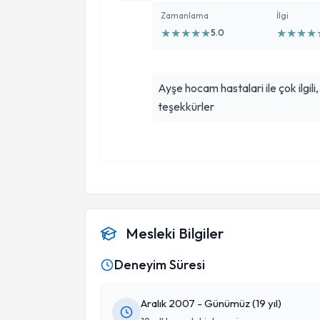
Zamanlama
İlgi
★
★
★
★
★
★
★
★
★
5.0
Ayşe hocam hastalari ile çok ilgili
teşekkürler
Mesleki Bilgiler
Deneyim Süresi
Aralık 2007 - Günümüz (19 yıl)