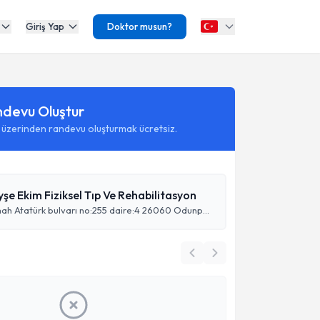
Giriş Yap
Doktor musun?
ndevu Oluştur
 üzerinden randevu oluşturmak ücretsiz.
yşe Ekim Fiziksel Tıp Ve Rehabilitasyon
Büyükdere mah Atatürk bulvarı no:255 daire:4 26060 Odunpazarı/Eskişehir