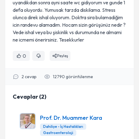
uyandikdan sonra ayni saate wc gidiyorum ve gunde 1
defa oluyordu. Yumusak tarzda diskilama. Stress
olunca direk ishal oluyorum. Doktra sira bulamadiğim
icin randevu alamadim. Hocam sizin görüşünüz nedir ?
Vede ishal veya bu şiskinlik vs durumunda ne almami
ne icmemi önerirsiniz. Tesekkurler
0
Paylaş
2
cevap
12790
görüntülenme
Cevaplar
(
2
)
Prof. Dr. Muammer Kara
Dahiliye - İç Hastalıkları
Gastroenteroloji