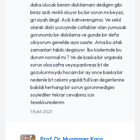
daha olucak benim diskilamam dedigim gibi
biraz acik renkli oluyor bu bir sorun mi beyaz,
gri siyah degil. Acik kahverengimsi. Ve sekil
olarak diski yuzuyinde catlaklar olan yumusak
gorunumlu bir diskilama ve gunde bir defa
cikiyorum genelde ayni saate. Ama bu atak
zamanlari tabiki degisiyor. İbs kisilerinde bu
durum normal mi ? Ve de baska bir organda
sorun olsa safra veya pankreas bt de
gozukurmuydu hocam bir ay once baska bir
nedenle bt cekimi yapildi full kan degerlerine
bakildi herhangi bir sorun gorunmedigini
soylediler tekrar cevabiniz icin
tesekkurederim
1 Eylül 2021
Prof. Dr. Muammer Kara