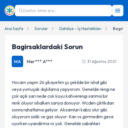
Doktor, klinik ara...
Ana Sayfa
Sorular
Dahiliye - İç Hastalıkları
Bagirsa
Bagirsaklardaki Sorun
MA
Mer*** A***
31 Ağustos 2021
Hocam yaşım 26 şikayetim şu şekilde bir ishal gibi
veya yumuşak dışkilama yaşiyorum. Genelde rengi ne
çok açik sari nede cok koyu kahverengi sarimsi bir
renk oluyor ishalken sariya donuyor. Wcden çiktikdan
sonra rahatlama geliyor. Aksamlari kabiz olur gibi
oluyorum sislik ve gaz oluyor. Kan vs görmedim.gece
uyurken uyandirma vs yok. Genelde sabahlari