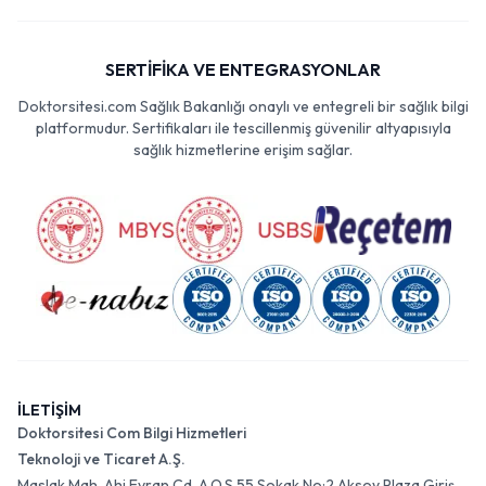
SERTİFİKA VE ENTEGRASYONLAR
Doktorsitesi.com Sağlık Bakanlığı onaylı ve entegreli bir sağlık bilgi
platformudur. Sertifikaları ile tescillenmiş güvenilir altyapısıyla
sağlık hizmetlerine erişim sağlar.
İLETİŞİM
Doktorsitesi Com Bilgi Hizmetleri
Teknoloji ve Ticaret A.Ş.
Maslak Mah. Ahi Evran Cd. A.O.S 55 Sokak No:2 Aksoy Plaza Giriş