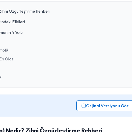
Zihni Özgürleştirme Rehberi
ndeki Etkileri
menin 4 Yolu
trolü
 En Olası
?
Orijinal Versiyonu Gör
g) Nedir? Zihni Özgürleştirme Rehberi