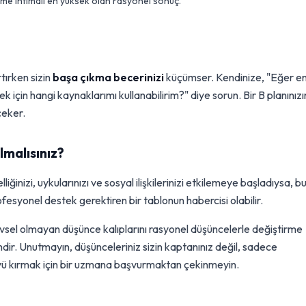
me ihtimali en yüksek olan rasyonel sonuç.
tırken sizin
başa çıkma becerinizi
küçümser. Kendinize, "Eğer e
için hangi kaynaklarımı kullanabilirim?" diye sorun. Bir B planınızı
çeker.
malısınız?
ğinizi, uykularınızı ve sosyal ilişkilerinizi etkilemeye başladıysa, b
ofesyonel destek gerektiren bir tablonun habercisi olabilir.
levsel olmayan düşünce kalıplarını rasyonel düşüncelerle değiştirme
dir. Unutmayın, düşünceleriniz sizin kaptanınız değil, sadece
üyü kırmak için bir uzmana başvurmaktan çekinmeyin.