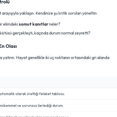
trolü
arayışıyla yaklaşın. Kendinize şu kritik soruları yöneltin:
r elimdeki
somut kanıtlar
neler?
ötüsü gerçekleşti, kaçında durum normal seyretti?
 En Olası
a yatırın. Hayat genellikle iki uç noktanın ortasındaki gri alanda
 otomatik olarak ürettiği felaket tablosu.
mükemmel ve sorunsuz ilerlediği durum.