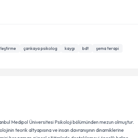
tleştirme
çankaya psikolog
kaygı
bdt
şema terapi
anbul Medipol Üniversitesi Psikoloji bölümünden mezun olmuştur.
lojinin teorik altyapısına ve insan davranışının dinamiklerine