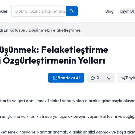
ikler
Blog
Kayıt Ol
Sürekli En Kötüsünü Düşünmek: Felaketleştirme Senaryolarından Zihni Özgürleştirmenin Yolları
Düşünmek: Felaketleştirme
 Özgürleştirmenin Yolları
Randevu Al
Payl
0
abartılı ve geri dönülemez felaket senaryoları olarak algılamasıyla oluşa
vranışlarına ve kronik strese yol açarak bireyin yaşam kalitesini ve sağlığ
iketlemek, rasyonel kanıtlar aramak, olasılık analizi yapmak ve başa çık