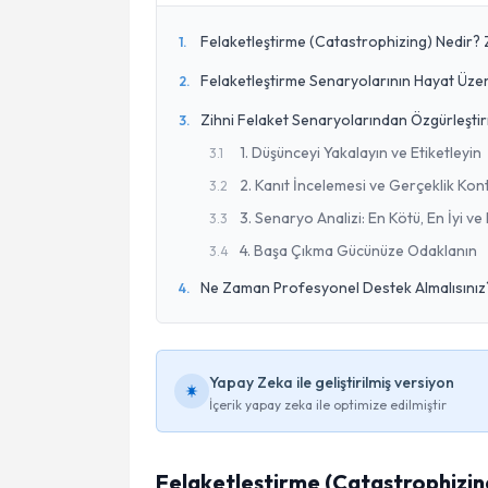
Felaketleştirme (Catastrophizing) Nedir? 
1
.
Felaketleştirme Senaryolarının Hayat Üzeri
2
.
Zihni Felaket Senaryolarından Özgürleştir
3
.
1. Düşünceyi Yakalayın ve Etiketleyin
3
.
1
2. Kanıt İncelemesi ve Gerçeklik Kon
3
.
2
3. Senaryo Analizi: En Kötü, En İyi ve
3
.
3
4. Başa Çıkma Gücünüze Odaklanın
3
.
4
Ne Zaman Profesyonel Destek Almalısınız
4
.
Yapay Zeka ile geliştirilmiş versiyon
İçerik yapay zeka ile optimize edilmiştir
Felaketleştirme (Catastrophizin