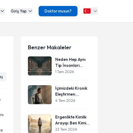
Giriş Yap
Doktor musun?
Benzer Makaleler
Neden Hep Aynı
Tip İnsanları
Seçiyorum?
1 Tem 2026
aş
Çocukluk
Travmalarının
İçimizdeki Kronik
İlişkilerimize Etkisi
Eleştirmen:
n
Kendimize Karşı
4 Tem 2026
Neden Bu Kadar
Acımasızız?
ını
Ergenlikte Kimlik
Arayışı: Ben Kimim
ve Nereye Aitim?
22 Tem 2026
ma