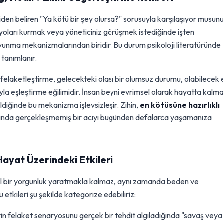
den beliren "Ya kötü bir şey olursa?" sorusuyla karşılaşıyor musun
ryoları kurmak veya yöneticiniz görüşmek istediğinde işten
vunma mekanizmalarından biridir. Bu durum psikoloji literatüründe
 tanımlanır.
 felaketleştirme, gelecekteki olası bir olumsuz durumu, olabilecek 
la eşleştirme eğilimidir. İnsan beyni evrimsel olarak hayatta kalm
diğinde bu mekanizma işlevsizleşir. Zihin,
en kötüsüne hazırlıklı
 aslında gerçekleşmemiş bir acıyı bugünden defalarca yaşamanıza
ayat Üzerindeki Etkileri
el bir yorgunluk yaratmakla kalmaz, aynı zamanda beden ve
u etkileri şu şekilde kategorize edebiliriz:
n felaket senaryosunu gerçek bir tehdit algıladığında "savaş veya