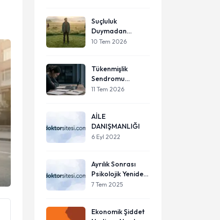
Suçluluk
Duymadan
"Hayır"
10 Tem 2026
Diyebilmek:
Sağlıklı Sınırlar
Tükenmişlik
Çizmenin
Sendromu
Psikolojisi
(Burnout) Nedir?
11 Tem 2026
Belirtileri ve
Çözüm Yolları
AİLE
DANIŞMANLIĞI
6 Eyl 2022
Ayrılık Sonrası
Psikolojik Yeniden
Doğuş
7 Tem 2025
Ekonomik Şiddet