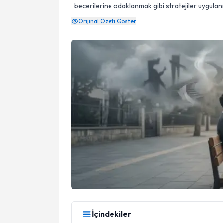
becerilerine odaklanmak gibi stratejiler uygulanm
Orijinal Özeti Göster
İçindekiler