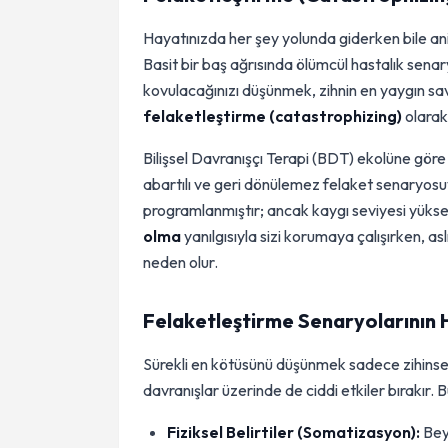
Hayatınızda her şey yolunda giderken bile ani
Basit bir baş ağrısında ölümcül hastalık sena
kovulacağınızı düşünmek, zihnin en yaygın sa
felaketleştirme (catastrophizing)
olarak
Bilişsel Davranışçı Terapi (BDT) ekolüne göre
abartılı ve geri dönülemez felaket senaryosuy
programlanmıştır; ancak kaygı seviyesi yüksel
olma
yanılgısıyla sizi korumaya çalışırken,
neden olur.
Felaketleştirme Senaryolarının H
Sürekli en kötüsünü düşünmek sadece zihins
davranışlar üzerinde de ciddi etkiler bırakır. B
Fiziksel Belirtiler (Somatizasyon):
Beyi