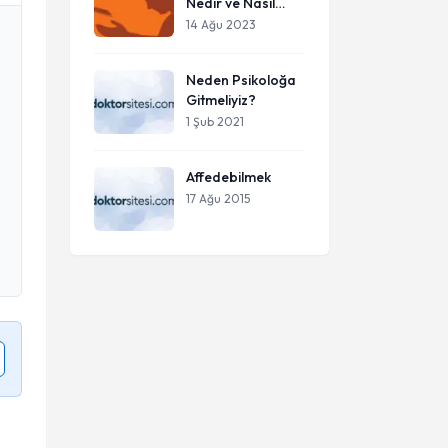
Nedir ve Nasıl
Anlarız?
14 Ağu 2023
Neden Psikoloğa
Gitmeliyiz?
1 Şub 2021
Affedebilmek
17 Ağu 2015