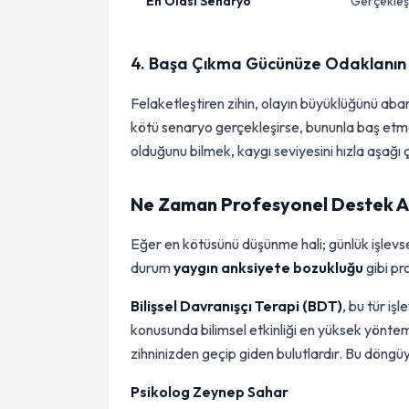
En Olası Senaryo
Gerçekleş
4. Başa Çıkma Gücünüze Odaklanın
Felaketleştiren zihin, olayın büyüklüğünü abar
kötü senaryo gerçekleşirse, bununla baş etmek 
olduğunu bilmek, kaygı seviyesini hızla aşağı 
Ne Zaman Profesyonel Destek Al
Eğer en kötüsünü düşünme hali; günlük işlevselli
durum
yaygın anksiyete bozukluğu
gibi pr
Bilişsel Davranışçı Terapi (BDT)
, bu tür iş
konusunda bilimsel etkinliği en yüksek yöntem
zihninizden geçip giden bulutlardır. Bu döng
Psikolog Zeynep Sahar