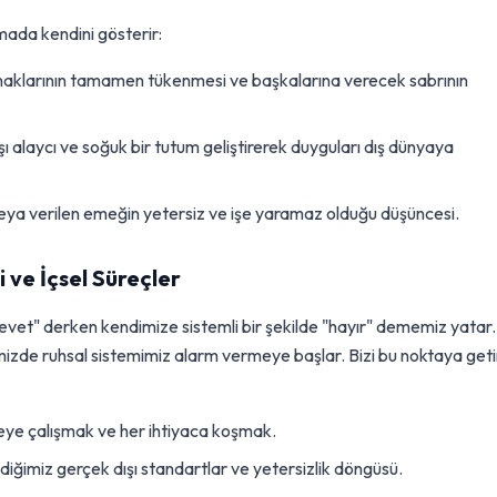
mada kendini gösterir:
naklarının tamamen tükenmesi ve başkalarına verecek sabrının
ı alaycı ve soğuk bir tutum geliştirerek duyguları dış dünyaya
veya verilen emeğin yetersiz ve işe yaramaz olduğu düşüncesi.
i ve İçsel Süreçler
"evet" derken kendimize sistemli bir şekilde "hayır" dememiz yatar.
tiğimizde ruhsal sistemimiz alarm vermeye başlar. Bizi bu noktaya get
ye çalışmak ve her ihtiyaca koşmak.
ediğimiz gerçek dışı standartlar ve yetersizlik döngüsü.