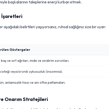
yle başkalarının taleplerine enerji kurban etmek.
İşaretleri
şağıdaki belirtileri yaşıyorsanız, ruhsal sağlığınız size bir uyarı
rülen Göstergeler
ş ve sırt ağrıları, mide ve sindirim sorunları.
a isteği veya kronik uykusuzluk (insomnia).
ün, anlamsızlık hissi ve ani öfke patlamaları.
ve Onarım Stratejileri