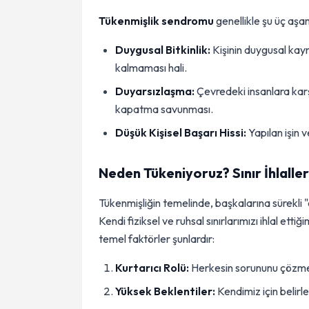
Tükenmişlik sendromu
genellikle şu üç aşa
Duygusal Bitkinlik:
Kişinin duygusal kay
kalmaması hali.
Duyarsızlaşma:
Çevredeki insanlara karş
kapatma savunması.
Düşük Kişisel Başarı Hissi:
Yapılan işin 
Neden Tükeniyoruz? Sınır İhlaller
Tükenmişliğin temelinde, başkalarına sürekli 
Kendi fiziksel ve ruhsal sınırlarımızı ihlal et
temel faktörler şunlardır:
Kurtarıcı Rolü:
Herkesin sorununu çözme
Yüksek Beklentiler:
Kendimiz için belirl