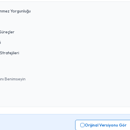
ünmez Yorgunluğu
 Süreçler
i
tratejileri
ını Benimseyin
Orijinal Versiyonu Gör