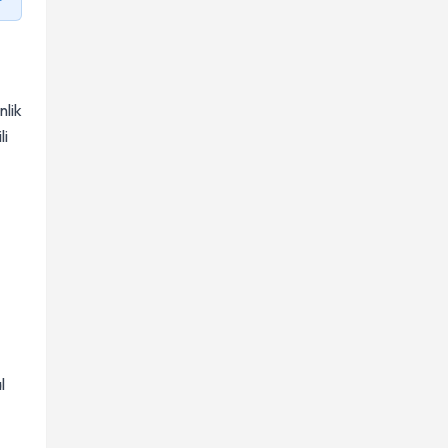
nlik
li
l