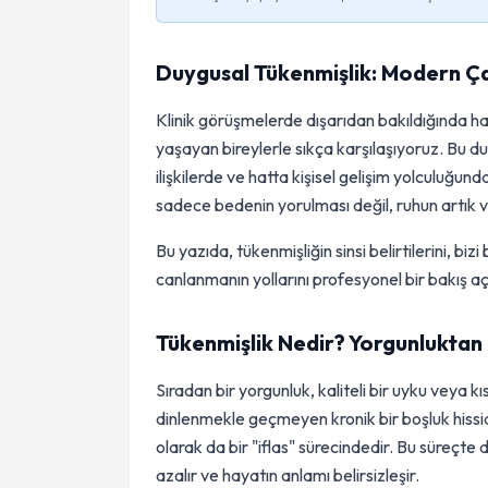
Duygusal Tükenmişlik: Modern Ç
Klinik görüşmelerde dışarıdan bakıldığında ha
yaşayan bireylerle sıkça karşılaşıyoruz. Bu dur
ilişkilerde ve hatta kişisel gelişim yolculuğun
sadece bedenin yorulması değil, ruhun artık 
Bu yazıda, tükenmişliğin sinsi belirtilerini, bi
canlanmanın yollarını profesyonel bir bakış açı
Tükenmişlik Nedir? Yorgunluktan
Sıradan bir yorgunluk, kaliteli bir uyku veya kıs
dinlenmekle geçmeyen kronik bir boşluk hissid
olarak da bir "iflas" sürecindedir. Bu süreçt
azalır ve hayatın anlamı belirsizleşir.