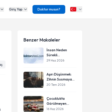
Giriş Yap
Doktor musun?
Benzer Makaleler
İnsan Neden
Sürekli
Onaylanmak
29 Haz 2026
aş
İster?
Aşırı Düşünmek:
Zihnin Susmayan
Sesi
20 Tem 2026
Çocuklukta
Görülmeyen
Duygular:
16 Haz 2026
i