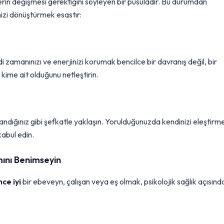
lerin değişmesi gerektiğini söyleyen bir pusuladır. Bu durumdan
mizi dönüştürmek esastır:
ndi zamanınızı ve enerjinizi korumak bencilce bir davranış değil, bir
 kime ait olduğunu netleştirin.
ndığınız gibi şefkatle yaklaşın. Yorulduğunuzda kendinizi eleştirm
kabul edin.
ını Benimseyin
ce iyi
bir ebeveyn, çalışan veya eş olmak, psikolojik sağlık açısınd