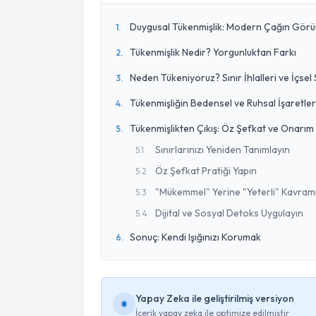
Duygusal Tükenmişlik: Modern Çağın Gör
1
.
Tükenmişlik Nedir? Yorgunluktan Farkı
2
.
Neden Tükeniyoruz? Sınır İhlalleri ve İçsel
3
.
Tükenmişliğin Bedensel ve Ruhsal İşaretler
4
.
Tükenmişlikten Çıkış: Öz Şefkat ve Onarım S
5
.
Sınırlarınızı Yeniden Tanımlayın
5
.
1
Öz Şefkat Pratiği Yapın
5
.
2
"Mükemmel" Yerine "Yeterli" Kavram
5
.
3
Dijital ve Sosyal Detoks Uygulayın
5
.
4
Sonuç: Kendi Işığınızı Korumak
6
.
Yapay Zeka ile geliştirilmiş versiyon
İçerik yapay zeka ile optimize edilmiştir