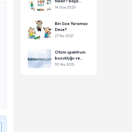
Nedir? Başa
Çıkma Yöntemleri
14 Oca 2025
Nelerdir?
Biri Size Yaramaz
Dese?
27 Nis 2021
Otizm spektrum
bozukluğu ve
teknoloji
30 Nis 2015