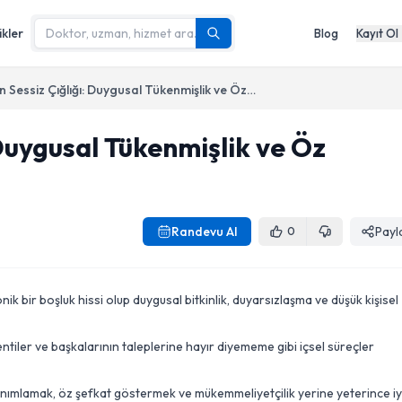
ikler
Blog
Kayıt Ol
Ruhun Sessiz Çığlığı: Duygusal Tükenmişlik ve Öz Şefkate Dönüş
 Duygusal Tükenmişlik ve Öz
Randevu Al
Payl
0
 bir boşluk hissi olup duygusal bitkinlik, duyarsızlaşma ve düşük kişisel
entiler ve başkalarının taleplerine hayır diyememe gibi içsel süreçler
tanımlamak, öz şefkat göstermek ve mükemmeliyetçilik yerine yeterince iy