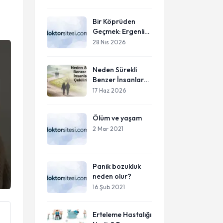
Duygusal İhmalin
Yetişkinlikteki İzleri
Bir Köprüden
Geçmek: Ergenlik
Döneminde
28 Nis 2026
Ebeveyn ve Genç
Arasındaki Bağı
Neden Sürekli
Korumak
Benzer İnsanlara
Çekiliriz?
17 Haz 2026
Ölüm ve yaşam
2 Mar 2021
Panik bozukluk
neden olur?
16 Şub 2021
Erteleme Hastalığı