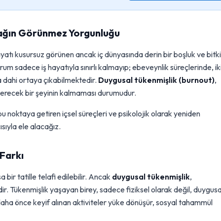
ağın Görünmez Yorgunluğu
yatı kusursuz görünen ancak iç dünyasında derin bir boşluk ve bitki
um sadece iş hayatıyla sınırlı kalmayıp; ebeveynlik süreçlerinde, iki
da dahi ortaya çıkabilmektedir.
Duygusal tükenmişlik (burnout)
,
verecek bir şeyinin kalmaması durumudur.
zi bu noktaya getiren içsel süreçleri ve psikolojik olarak yeniden
sıyla ele alacağız.
 Farkı
a bir tatille telafi edilebilir. Ancak
duygusal tükenmişlik
,
ir. Tükenmişlik yaşayan birey, sadece fiziksel olarak değil, duygusa
e daha önce keyif alınan aktiviteler yüke dönüşür, sosyal tahammül