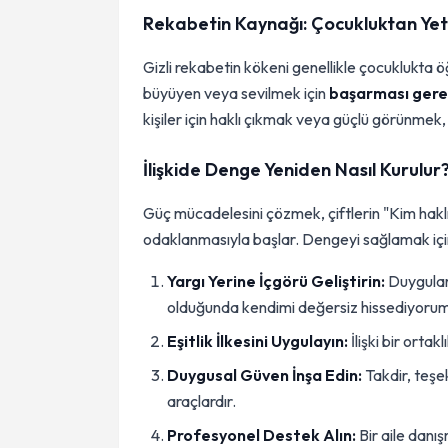
Rekabetin Kaynağı: Çocukluktan Yeti
Gizli rekabetin kökeni genellikle çocuklukta ö
büyüyen veya sevilmek için
başarması gere
kişiler için haklı çıkmak veya güçlü görünmek, 
İlişkide Denge Yeniden Nasıl Kurulur
Güç mücadelesini çözmek, çiftlerin "Kim hakl
odaklanmasıyla başlar. Dengeyi sağlamak için 
Yargı Yerine İçgörü Geliştirin:
Duyguları
olduğunda kendimi değersiz hissediyoru
Eşitlik İlkesini Uygulayın:
İlişki bir ortak
Duygusal Güven İnşa Edin:
Takdir, teşe
araçlardır.
Profesyonel Destek Alın:
Bir aile danı