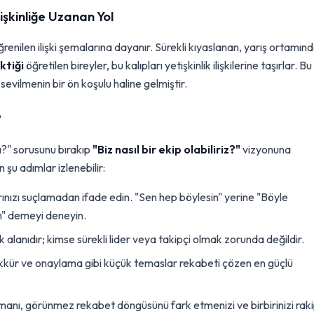
şkinliğe Uzanan Yol
ğrenilen ilişki şemalarına dayanır. Sürekli kıyaslanan, yarış ortamın
ktiği
öğretilen bireyler, bu kalıpları yetişkinlik ilişkilerine taşırlar. Bu
sevilmenin bir ön koşulu haline gelmiştir.
?
ı?" sorusunu bırakıp
"Biz nasıl bir ekip olabiliriz?"
vizyonuna
şu adımlar izlenebilir:
nızı suçlamadan ifade edin. "Sen hep böylesin" yerine "Böyle
m" demeyi deneyin.
lık alanıdır; kimse sürekli lider veya takipçi olmak zorunda değildir.
kkür ve onaylama gibi küçük temaslar rekabeti çözen en güçlü
şmanı, görünmez rekabet döngüsünü fark etmenizi ve birbirinizi rak