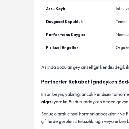
Arzu Kaybı
İstek v
Duygusal Kopukluk
Temas 
Performans Kaygısı
Memnun 
Fiziksel Engeller
Orgazm 
Aslında bozulan şey cinselliğin kendisi değil; il
Partnerler Rekabet İçindeyken Be
İnsan beyni, yakınlığı ancak kendisini tamam
algısı
yaratır. Bu durumdayken beden gevşeye
Sonuç olarak cinsel hormonlar baskılanır ve fizi
çiftlerde görülen isteksizlik, ağrı veya erke