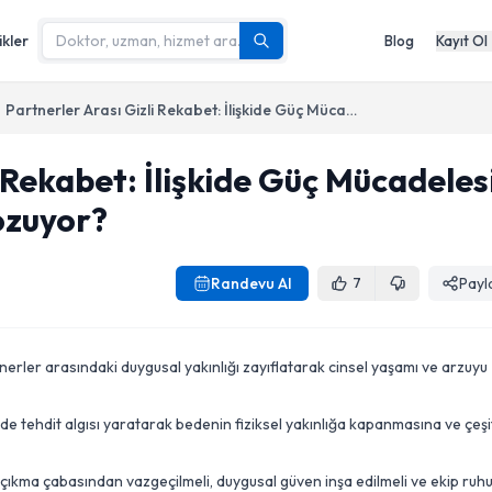
ikler
Blog
Kayıt Ol
Partnerler Arası Gizli Rekabet: İlişkide Güç Mücadelesi Cinsel Yaşamı Nasıl Bozuyor?
 Rekabet: İlişkide Güç Mücadeles
ozuyor?
Randevu Al
Payl
7
rtnerler arasındaki duygusal yakınlığı zayıflatarak cinsel yaşamı ve arzuyu
de tehdit algısı yaratarak bedenin fiziksel yakınlığa kapanmasına ve çeşit
ı çıkma çabasından vazgeçilmeli, duygusal güven inşa edilmeli ve ekip ruh