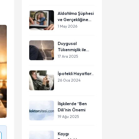
Düşünenler İçin
Kendi Sınırlarınızı
Aldatılma Şüphesi
Yeniden Çizme
ve Gerçekliğine
Rehberi
Sahip Çıkma
1 May 2026
Rehberi
Duygusal
Tükenmişlik ile
Cinsel İsteksizlik
17 Ara 2025
Arasındaki
Görünmez Bağ:
İpotekli Hayatlar..
Modern İlişkilerin
En Sessiz Krizi
26 Oca 2024
İlişkilerde “Ben
Dili”nin Önemi
19 Ağu 2025
Kaygı