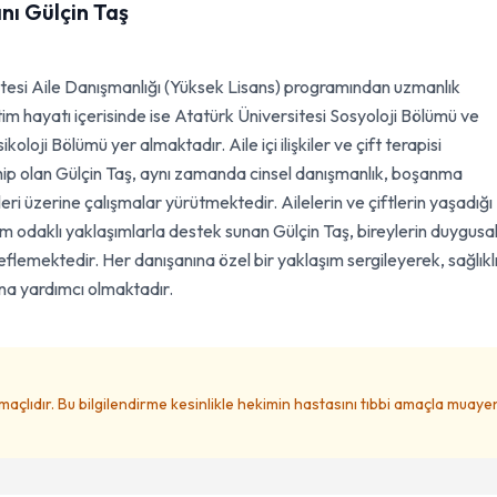
ı Gülçin Taş
itesi Aile Danışmanlığı (Yüksek Lisans) programından uzmanlık
itim hayatı içerisinde ise Atatürk Üniversitesi Sosyoloji Bölümü ve
koloji Bölümü yer almaktadır. Aile içi ilişkiler ve çift terapisi
ahip olan Gülçin Taş, aynı zamanda cinsel danışmanlık, boşanma
leri üzerine çalışmalar yürütmektedir. Ailelerin ve çiftlerin yaşadığı
 odaklı yaklaşımlarla destek sunan Gülçin Taş, bireylerin duygusa
flemektedir. Her danışanına özel bir yaklaşım sergileyerek, sağlıkl
rına yardımcı olmaktadır.
amaçlıdır. Bu bilgilendirme kesinlikle hekimin hastasını tıbbi amaçla muay