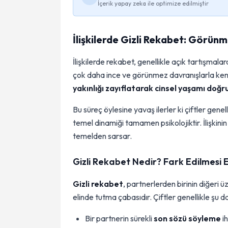
İçerik yapay zeka ile optimize edilmiştir
İlişkilerde Gizli Rekabet: Görün
İlişkilerde rekabet, genellikle açık tartışm
çok daha ince ve görünmez davranışlarla kendin
yakınlığı zayıflatarak cinsel yaşamı doğr
Bu süreç öylesine yavaş ilerler ki çiftler gene
temel dinamiği tamamen psikolojiktir. İlişkinin 
temelden sarsar.
Gizli Rekabet Nedir? Fark Edilmesi En
Gizli rekabet
, partnerlerden birinin diğeri
elinde tutma çabasıdır. Çiftler genellikle şu
Bir partnerin sürekli
son sözü söyleme
ih