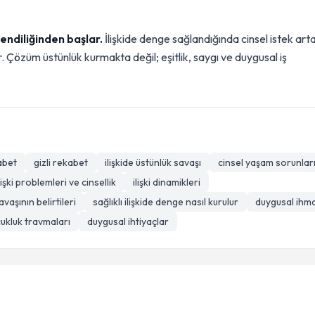
kendiliğinden başlar.
İlişkide denge sağlandığında cinsel istek art
r. Çözüm üstünlük kurmakta değil; eşitlik, saygı ve duygusal iş
abet
gizli rekabet
ilişkide üstünlük savaşı
cinsel yaşam sorunlar
lişki problemleri ve cinsellik
ilişki dinamikleri
avaşının belirtileri
sağlıklı ilişkide denge nasıl kurulur
duygusal ihma
ukluk travmaları
duygusal ihtiyaçlar