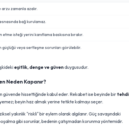
e arzu zamanla azalır.
esnasında bağ kurulamaz.
etme isteği yerini kanıtlama baskısına bırakır.
güçlüğü veya sertleşme sorunları görülebilir.
işkideki
eşitlik, denge ve güven
duygusudur.
den Neden Kapanır?
en güvende hissettiğinde kabul eder. Rekabet ise beyinde bir
tehdi
mez; beyin haz almak yerine tetikte kalmayı seçer.
ksel yakınlık "riskli" bir eylem olarak algılanır. Güç savaşındaki
n boşalma gibi sorunlar, bedenin çatışmadan korunma yöntemidir.