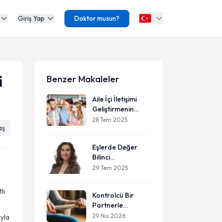
Giriş Yap
Doktor musun?
i
Benzer Makaleler
Aile İçi İletişimi
Geliştirmenin
Yolları
28 Tem 2025
aş
Eşlerde Değer
Bilinci
Oluşturmanın
29 Tem 2025
Yolları
li
Kontrolcü Bir
Partnerle
Yaşadığını
29 Nis 2026
uyla