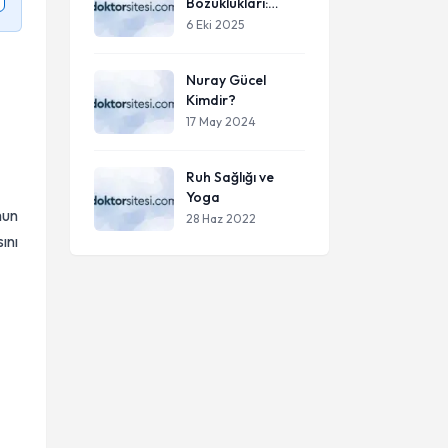
Bozuklukları:
Belirtileri, Türleri
6 Eki 2025
ve Tedavi
Yöntemleri
Nuray Gücel
Kimdir?
17 May 2024
Ruh Sağlığı ve
Yoga
mun
28 Haz 2022
ını