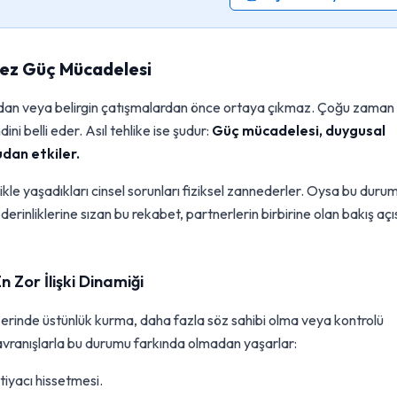
mez Güç Mücadelesi
alardan veya belirgin çatışmalardan önce ortaya çıkmaz. Çoğu zaman
i belli eder. Asıl tehlike ise şudur:
Güç mücadelesi, duygusal
udan etkiler.
llikle yaşadıkları cinsel sorunları fiziksel zannederler. Oysa bu duru
derinliklerine sızan bu rekabet, partnerlerin birbirine olan bakış açıs
 Zor İlişki Dinamiği
 üzerinde üstünlük kurma, daha fazla söz sahibi olma veya kontrolü
 davranışlarla bu durumu farkında olmadan yaşarlar:
tiyacı hissetmesi.