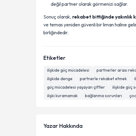
değil partner olarak görmenizi sağlar.
Sonuç olarak,
rekabet bittiğinde yakınlık 
ve temas yeniden güvenli bir liman haline geli
birliğindedir.
Etiketler
ilişkide güç mücadelesi
partnerler arası rek
ilişkide denge
partnerle rekabet etmek
i
güç mücadelesi yaşayan çiftler
ilişkide güç s
ilişki kuramamak
bağlanma sorunları
çoc
Yazar Hakkında