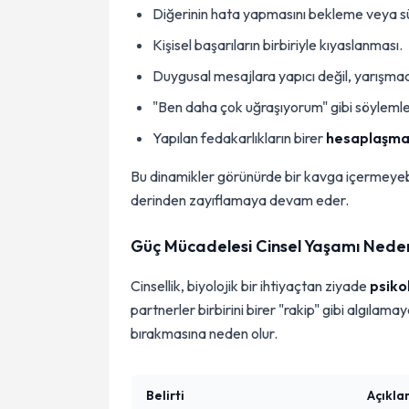
Diğerinin hata yapmasını bekleme veya sür
Kişisel başarıların birbiriyle kıyaslanması.
Duygusal mesajlara yapıcı değil, yarışmacı
"Ben daha çok uğraşıyorum" gibi söylemler
Yapılan fedakarlıkların birer
hesaplaşma
Bu dinamikler görünürde bir kavga içermeyebil
derinden zayıflamaya devam eder.
Güç Mücadelesi Cinsel Yaşamı Neden
Cinsellik, biyolojik bir ihtiyaçtan ziyade
psikol
partnerler birbirini birer "rakip" gibi algılam
bırakmasına neden olur.
Belirti
Açıkl