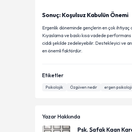
Sonuç: Koşulsuz Kabulün Önemi
Ergenlik döneminde gençlerin en çok ihtiyaç d
Kıyaslama ve baskı kısa vadede performans ar
ciddi şekilde zedeleyebilir. Destekleyici ve anlay
en önemli faktördür.
Etiketler
Psikolojik
Özgüven nedir
ergen psikoloji
Yazar Hakkında
Psk. Şafak Kaan Ka