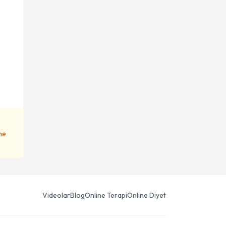
ene
Videolar
Blog
Online Terapi
Online Diyet