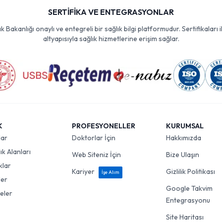
SERTİFİKA VE ENTEGRASYONLAR
Bakanlığı onaylı ve entegreli bir sağlık bilgi platformudur. Sertifikaları i
altyapısıyla sağlık hizmetlerine erişim sağlar.
K
PROFESYONELLER
KURUMSAL
lar
Doktorlar İçin
Hakkımızda
k Alanları
Web Siteniz İçin
Bize Ulaşın
klar
Kariyer
Gizlilik Politikası
İşe Alım
ler
Google Takvim
eler
Entegrasyonu
Site Haritası