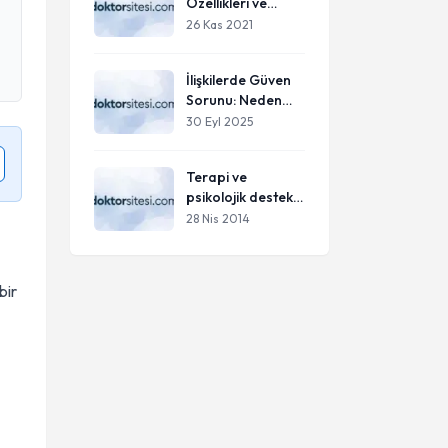
Özellikleri ve
Borderline Aşk
26 Kas 2021
İlişkilerde Güven
Sorunu: Neden
Oluşur ve Güveni
30 Eyl 2025
Nasıl Yeniden İnşa
Edebilirsiniz?
Terapi ve
psikolojik destek
uygulamalarının
28 Nis 2014
psikolojik
hastalıkların
tedavisindeki yeri
bir