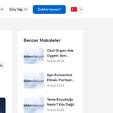
Giriş Yap
Doktor musun?
Benzer Makaleler
Okul-Ergen-Aile
Üçgeni: Aynı
Hedefe Bakarken
16 Şub 2026
aş
Neden
Çatışıyoruz?
Aşırı Romantize
Etmek: Partneri
Gözünde
16 Şub 2026
Büyütmenin
Zararları
Yeme Bozukluğu
Nedir? Kilo Değil,
Zihinsel İlgili Bir
16 Şub 2026