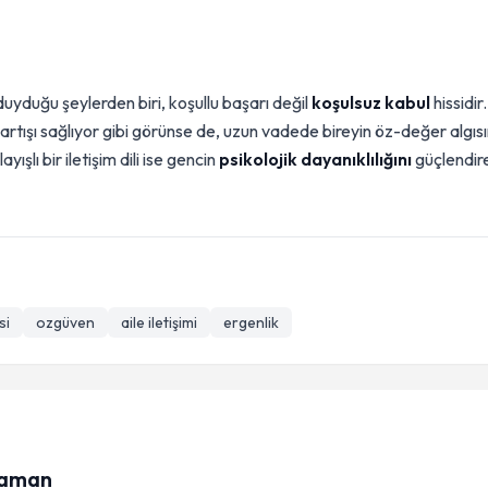
uyduğu şeylerden biri, koşullu başarı değil
koşulsuz kabul
hissidir.
tışı sağlıyor gibi görünse de, uzun vadede bireyin öz-değer algısı
ışlı bir iletişim dili ise gencin
psikolojik dayanıklılığını
güçlendir
si
ozgüven
aile iletişimi
ergenlik
raman