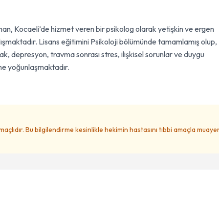
n, Kocaeli’de hizmet veren bir psikolog olarak yetişkin ve ergen
lışmaktadır. Lisans eğitimini Psikoloji bölümünde tamamlamış olup,
ak, depresyon, travma sonrası stres, ilişkisel sorunlar ve duygu
ne yoğunlaşmaktadır.
amaçlıdır. Bu bilgilendirme kesinlikle hekimin hastasını tıbbi amaçla muay