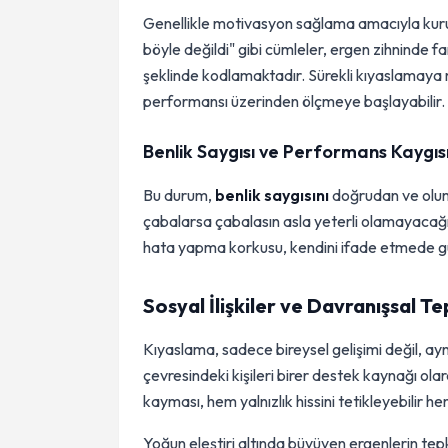
Genellikle motivasyon sağlama amacıyla kuru
böyle değildi" gibi cümleler, ergen zihninde f
şeklinde kodlamaktadır. Sürekli kıyaslamaya 
performansı üzerinden ölçmeye başlayabilir.
Benlik Saygısı ve Performans Kaygıs
Bu durum,
benlik saygısını
doğrudan ve olums
çabalarsa çabalasın asla yeterli olamayacağı h
hata yapma korkusu, kendini ifade etmede g
Sosyal İlişkiler ve Davranışsal Te
Kıyaslama, sadece bireysel gelişimi değil, ay
çevresindeki kişileri birer destek kaynağı ol
kayması, hem yalnızlık hissini tetikleyebilir he
Yoğun eleştiri altında büyüyen ergenlerin tepk