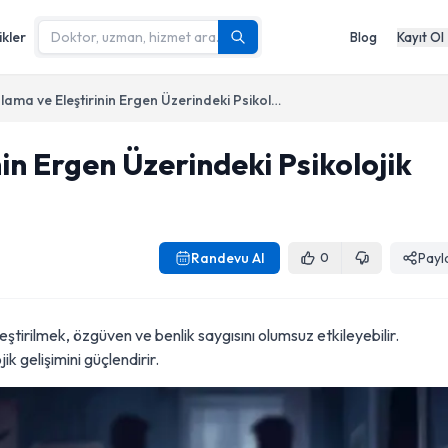
ikler
Blog
Kayıt Ol
Kıyaslama ve Eleştirinin Ergen Üzerindeki Psikolojik Etkileri
in Ergen Üzerindeki Psikolojik
Randevu Al
Payl
0
ştirilmek, özgüven ve benlik saygısını olumsuz etkileyebilir.
ik gelişimini güçlendirir.