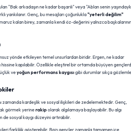
lan "Bak arkadaşın ne kadar başarılı" veya "Ablan senin yaşınday
arklı yankılanır. Genç, bu mesajları çoğunlukla
"yeterli değilim"
maruz kalan birey, zamanla kendi öz-değerini yalnızca başkalarını
ı
uz yönde etkileyen temel unsurlardan biridir. Ergen, ne kadar
issine kapılabilir. Özellikle eleştirel bir ortamda büyüyen gençler
üçlük ve
yoğun performans kaygısı
gibi durumlar sıkça gözlemle
pkiler
nı zamanda kardeşlik ve sosyal ilişkileri de zedelemektedir. Genç,
arak görmek yerine
rakip
olarak algılamaya başlayabilir. Bu algı
m de sosyal kaygı düzeyini artırabilir.
ileri farklılık gösterebilir. Bazı gençler zamanla tamamen içe