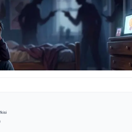
kisi
ı