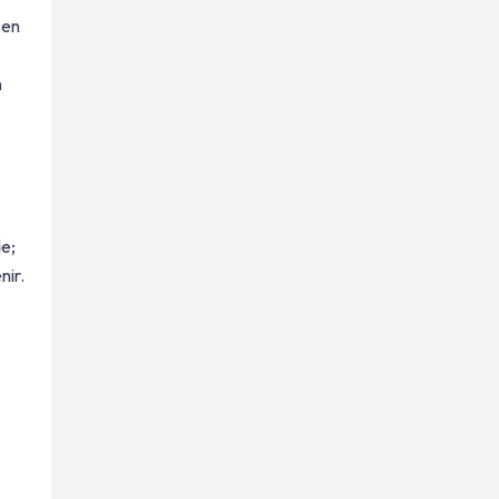
ken
n
de;
nir.