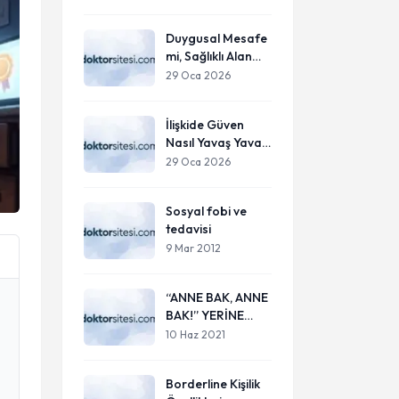
Mücadele
Duygusal Mesafe
mi, Sağlıklı Alan
mı?
29 Oca 2026
İlişkide Güven
Nasıl Yavaş Yavaş
Kaybolur?
29 Oca 2026
Sosyal fobi ve
tedavisi
9 Mar 2012
“ANNE BAK, ANNE
BAK!” YERİNE
SOSYAL MEDYA
10 Haz 2021
Borderline Kişilik