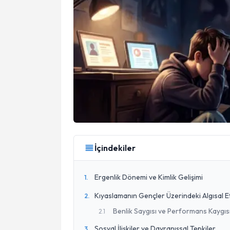
İçindekiler
Ergenlik Dönemi ve Kimlik Gelişimi
1
.
Kıyaslamanın Gençler Üzerindeki Algısal Et
2
.
Benlik Saygısı ve Performans Kaygıs
2
.
1
Sosyal İlişkiler ve Davranışsal Tepkiler
3
.