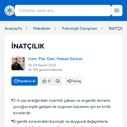
Doktor, klinik ara...
Anasayfa
Makaleler
Psikolojik Danışman
İNATÇILI
İNATÇILIK
Uzm. Psk. Dan. Hakan Sürücü
24 Kasım 2021
319
görüntülenme
Randevu Al
0
Paylaş
2-4 yaş aralığındaki özerklik çabası ve ergenlik dönemi,
çocuğun kişilik gelişimi ile özgüven kazanımı için en kritik
evrelerdir.
Ergenlik sürecindeki biyolojik ve duygusal değişimlerle