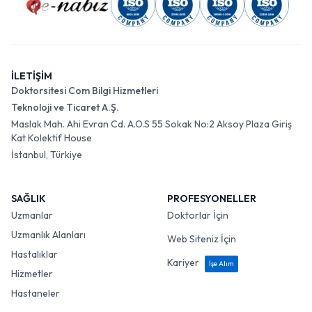
İLETİŞİM
Doktorsitesi Com Bilgi Hizmetleri
Teknoloji ve Ticaret A.Ş.
Maslak Mah. Ahi Evran Cd. A.O.S 55 Sokak No:2 Aksoy Plaza Giriş
Kat Kolektif House
İstanbul, Türkiye
SAĞLIK
PROFESYONELLER
Uzmanlar
Doktorlar İçin
Uzmanlık Alanları
Web Siteniz İçin
Hastalıklar
Kariyer
İşe Alım
Hizmetler
Hastaneler