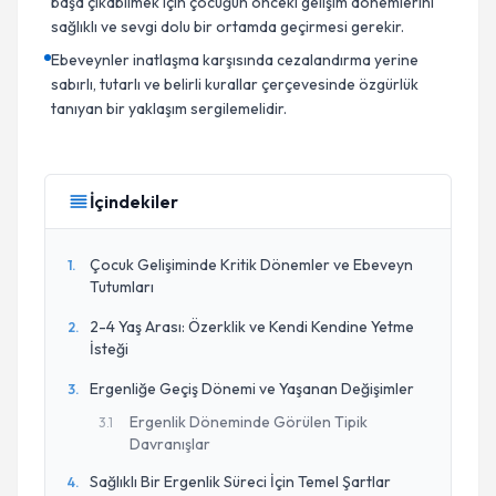
başa çıkabilmek için çocuğun önceki gelişim dönemlerini
sağlıklı ve sevgi dolu bir ortamda geçirmesi gerekir.
Ebeveynler inatlaşma karşısında cezalandırma yerine
sabırlı, tutarlı ve belirli kurallar çerçevesinde özgürlük
tanıyan bir yaklaşım sergilemelidir.
İçindekiler
Çocuk Gelişiminde Kritik Dönemler ve Ebeveyn
1
.
Tutumları
2-4 Yaş Arası: Özerklik ve Kendi Kendine Yetme
2
.
İsteği
Ergenliğe Geçiş Dönemi ve Yaşanan Değişimler
3
.
Ergenlik Döneminde Görülen Tipik
3
.
1
Davranışlar
Sağlıklı Bir Ergenlik Süreci İçin Temel Şartlar
4
.