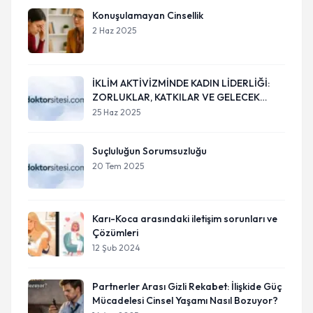
Konuşulamayan Cinsellik
2 Haz 2025
İKLİM AKTİVİZMİNDE KADIN LİDERLİĞİ:
ZORLUKLAR, KATKILAR VE GELECEK
PERSPEKTİFLERİ
25 Haz 2025
Suçluluğun Sorumsuzluğu
20 Tem 2025
Karı-Koca arasındaki iletişim sorunları ve
Çözümleri
12 Şub 2024
Partnerler Arası Gizli Rekabet: İlişkide Güç
Mücadelesi Cinsel Yaşamı Nasıl Bozuyor?