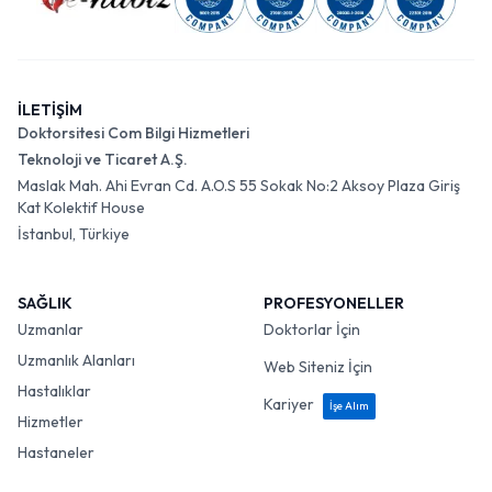
İLETİŞİM
Doktorsitesi Com Bilgi Hizmetleri
Teknoloji ve Ticaret A.Ş.
Maslak Mah. Ahi Evran Cd. A.O.S 55 Sokak No:2 Aksoy Plaza Giriş
Kat Kolektif House
İstanbul, Türkiye
SAĞLIK
PROFESYONELLER
Uzmanlar
Doktorlar İçin
Uzmanlık Alanları
Web Siteniz İçin
Hastalıklar
Kariyer
İşe Alım
Hizmetler
Hastaneler