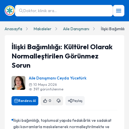
Doktor, klinik ara...
Anasayfa
Makaleler
Aile Danışmanı
İlişki Bağımlılığı: Kültürel Olarak
Normalleştirilen Görünmez
Sorun
Aile Danışmanı Ceyda Yücetürk
10 Mayıs 2026
397
görüntülenme
Randevu Al
0
Paylaş
İlişki bağımlılığı, toplumsal yapıda fedakârlık ve sadakat
gibi kavramlarla maskelenerek normalleştirilmekte ve