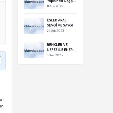
Yapısında Değişim
ve Birey
11 Ara 2025
Üzerindeki Etkileri
EŞLER ARASI
SEVGİ VE SAYGI
21 Şub 2023
RENKLER VE
NEFES İLE ENERJİ
DENGELEME
3 Kas 2023
eri
an