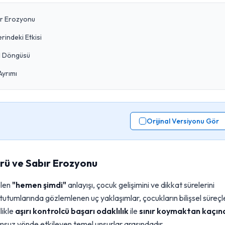
ır Erozyonu
rindeki Etkisi
ül Döngüsü
Ayrımı
Orijinal Versiyonu Gör
ürü ve Sabır Erozyonu
elen
"hemen şimdi"
anlayışı, çocuk gelişimini ve dikkat sürelerini
utumlarında gözlemlenen uç yaklaşımlar, çocukların bilişsel süreçl
likle
aşırı kontrolcü başarı odaklılık
ile
sınır koymaktan kaçın
lumsuz yönde etkileyen temel unsurlar arasındadır.