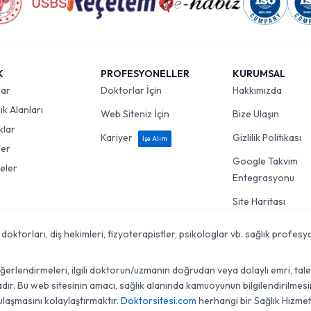
K
PROFESYONELLER
KURUMSAL
lar
Doktorlar İçin
Hakkımızda
k Alanları
Web Siteniz İçin
Bize Ulaşın
klar
Kariyer
Gizlilik Politikası
İşe Alım
ler
Google Takvim
eler
Entegrasyonu
Site Haritası
torları, diş hekimleri, fizyoterapistler, psikologlar vb. sağlık profesyon
lendirmeleri, ilgili doktorun/uzmanın doğrudan veya dolaylı emri, talebi, 
r. Bu web sitesinin amacı, sağlık alanında kamuoyunun bilgilendirilmesini
ulaşmasını kolaylaştırmaktır.
Doktorsitesi.com
herhangi bir Sağlık Hizmet