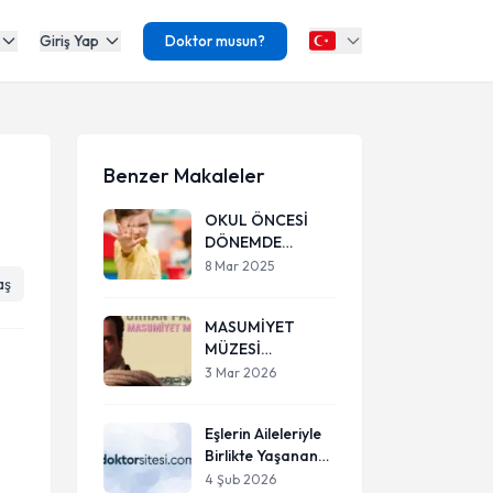
Giriş Yap
Doktor musun?
Benzer Makaleler
OKUL ÖNCESİ
DÖNEMDE
DAVRANIŞ
8 Mar 2025
aş
PROBLEMLERİ VE
ÇÖZÜM
MASUMİYET
ÖNERİLERİ
MÜZESİ
ÜZERİNDEN: AİLE
3 Mar 2026
YAPISI VE
ERKEKLİK
Eşlerin Aileleriyle
KURGUSU
Birlikte Yaşanan
Evlilikler
4 Şub 2026