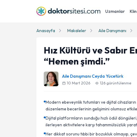
Uzmanlar
Klin
Anasayfa
Makaleler
Aile Danışmanı
Hız Kültürü ve Sabır 
“Hemen şimdi.”
Aile Danışmanı Ceyda Yücetürk
10 Mart 2026
126
görüntülenme
Modern ebeveynlik tutumları ve dijital cihazları
düzenleme becerilerinin gelişimini olumsuz etkil
Dijital platformların sunduğu hızlı ödül döngüler
ilerleyen aktivitelere karşı tahammülsüzlük yara
Her dikkat sorunu tıbbi bir bozukluk olmayıp, ç