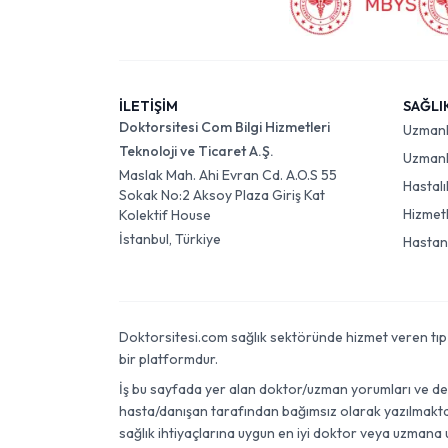
İLETİŞİM
SAĞLI
Doktorsitesi Com Bilgi Hizmetleri
Uzman
Teknoloji ve Ticaret A.Ş.
Uzmanlı
Maslak Mah. Ahi Evran Cd. A.O.S 55
Hastalı
Sokak No:2 Aksoy Plaza Giriş Kat
Hizmet
Kolektif House
İstanbul, Türkiye
Hastan
Doktorsitesi.com sağlık sektöründe hizmet veren tıp dok
bir platformdur.
İş bu sayfada yer alan doktor/uzman yorumları ve değer
hasta/danışan tarafından bağımsız olarak yazılmaktadı
sağlık ihtiyaçlarına uygun en iyi doktor veya uzmana 