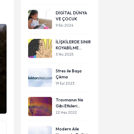
DİGİTAL DÜNYA
VE ÇOCUK
9 Eki 2024
İLİŞKİLERDE SINIR
KOYABİLME
BECERİSİ
3 Nis 2025
Stres ile Başa
Çıkma
19 Eyl 2023
Travmanın Ne
Gibi Etkileri
Vardır?
22 Haz 2022
Modern Aile