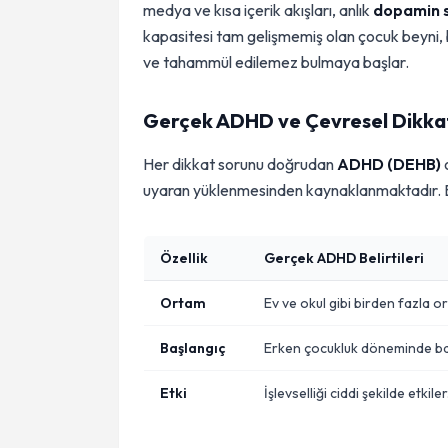
medya ve kısa içerik akışları, anlık
dopamin s
kapasitesi tam gelişmemiş olan çocuk beyni, 
ve tahammül edilemez bulmaya başlar.
Gerçek ADHD ve Çevresel Dikkat
Her dikkat sorunu doğrudan
ADHD (DEHB)
o
uyaran yüklenmesinden kaynaklanmaktadır. Bu 
Özellik
Gerçek ADHD Belirtileri
Ortam
Ev ve okul gibi birden fazla o
Başlangıç
Erken çocukluk döneminde ba
Etki
İşlevselliği ciddi şekilde etkiler