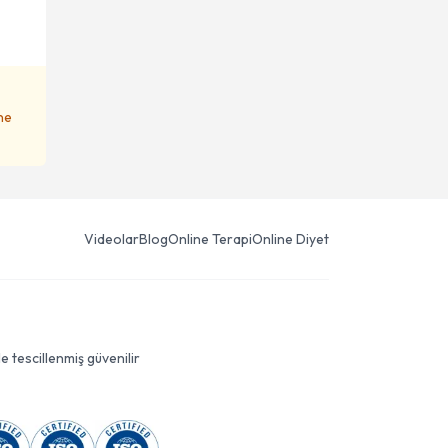
ene
Videolar
Blog
Online Terapi
Online Diyet
le tescillenmiş güvenilir