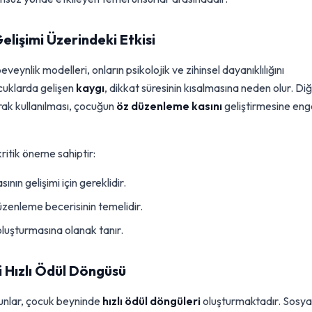
elişimi Üzerindeki Etkisi
eynlik modelleri, onların psikolojik ve zihinsel dayanıklılığını
ocuklarda gelişen
kaygı
, dikkat süresinin kısalmasına neden olur. Di
arak kullanılması, çocuğun
öz düzenleme kasını
geliştirmesine eng
kritik öneme sahiptir:
ın gelişimi için gereklidir.
düzenleme becerisinin temelidir.
 oluşturmasına olanak tanır.
i Hızlı Ödül Döngüsü
oyunlar, çocuk beyninde
hızlı ödül döngüleri
oluşturmaktadır. Sosya