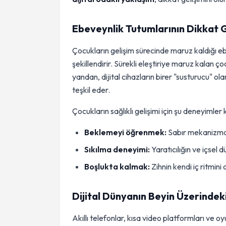
Ebeveynlik Tutumlarının Dikkat G
Çocukların gelişim sürecinde maruz kaldığı ebev
şekillendirir. Sürekli eleştiriye maruz kalan ç
yandan, dijital cihazların birer "susturucu" ol
teşkil eder.
Çocukların sağlıklı gelişimi için şu deneyimler 
Beklemeyi öğrenmek:
Sabır mekanizmasın
Sıkılma deneyimi:
Yaratıcılığın ve içsel 
Boşlukta kalmak:
Zihnin kendi iç ritmini
Dijital Dünyanın Beyin Üzerindek
Akıllı telefonlar, kısa video platformları ve 