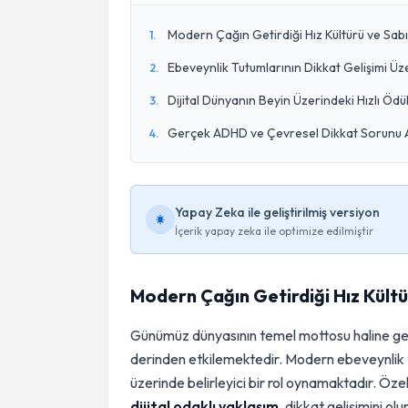
Modern Çağın Getirdiği Hız Kültürü ve Sab
1
.
Ebeveynlik Tutumlarının Dikkat Gelişimi Üze
2
.
Dijital Dünyanın Beyin Üzerindeki Hızlı Öd
3
.
Gerçek ADHD ve Çevresel Dikkat Sorunu 
4
.
Yapay Zeka ile geliştirilmiş versiyon
İçerik yapay zeka ile optimize edilmiştir
Modern Çağın Getirdiği Hız Kült
Günümüz dünyasının temel mottosu haline g
derinden etkilemektedir. Modern ebeveynlik t
üzerinde belirleyici bir rol oynamaktadır. Özel
dijital odaklı yaklaşım
, dikkat gelişimini o