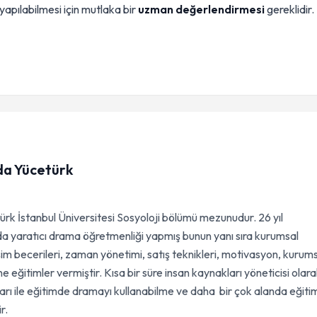
 yapılabilmesi için mutlaka bir
uzman değerlendirmesi
gereklidir.
da Yücetürk
k İstanbul Üniversitesi Sosyoloji bölümü mezunudur. 26 yıl
nda yaratıcı drama öğretmenliği yapmış bunun yanı sıra kurumsal
işim becerileri, zaman yönetimi, satış teknikleri, motivasyon, kurum
rine eğitimler vermiştir. Kısa bir süre insan kaynakları yöneticisi olar
arı ile eğitimde dramayı kullanabilme ve daha bir çok alanda eğiti
r.