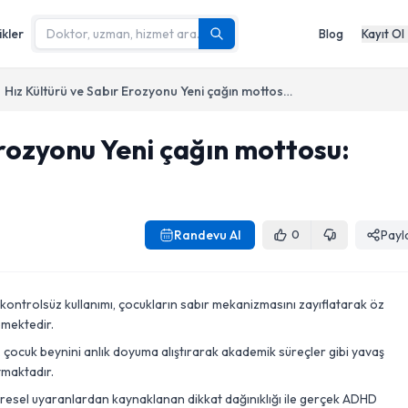
ikler
Blog
Kayıt Ol
Hız Kültürü ve Sabır Erozyonu Yeni çağın mottosu: “Hemen şimdi.”
Erozyonu Yeni çağın mottosu:
Randevu Al
Payl
0
n kontrolsüz kullanımı, çocukların sabır mekanizmasını zayıflatarak öz
emektedir.
i, çocuk beynini anlık doyuma alıştırarak akademik süreçler gibi yavaş
tmaktadır.
evresel uyaranlardan kaynaklanan dikkat dağınıklığı ile gerçek ADHD