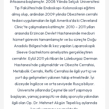
ihtisasına başlamıştır. 2008 Yılında Selçuk Üniversitesi
Tıp Fakültesi’nde Endoskopi-Kolonoskopi eğitimi
almış olup, ardından 2009 yılında Obezitenin cerrahi
tedavi uygulamaları ile ilgili Amerika’da ki Cleveland
Clinic’te çalışmalara katılmıştır. 2010 – 2011 yılları
arasında Erzincan Devlet Hastanesinde mecburi
hizmet görevini tamamlamıştır ve bu süreçte Doğu
Anadolu Bölgesi’nde ilk kez yapılan Laparoskopik
Sleeve Gastrektomi ameliyatını gerçekleştiren
cerrahtır. Eylül 2011 yılı itibari ile Lüleburgaz Derman
Hastanesi’nde çalışmaktdır ve Obezite Cerrahisi,
Metabolik Cerrahi, Reflü Cerrahisi ile ilgili yurt içi ve
yurt dışı gelişmeleri yakınen takip etmektedir. İyi
düzeyde İngilizce ve orta seviyede Rusça biliyor.
Üniversite yıllarında Çeşme’de sörf yapmaya
başlayan, yamaç paraşütü ve dalış sporuyla yakından
ilgili olan Op. Dr. Mehmet Akgün Tepeli kış aylarında