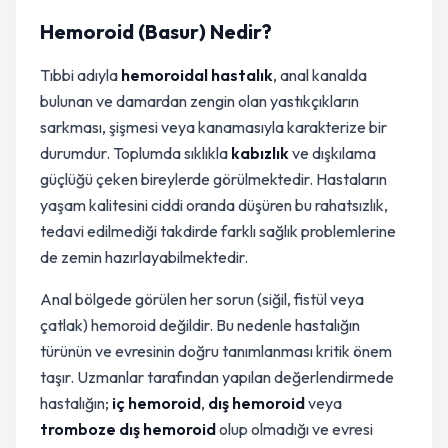
Hemoroid (Basur) Nedir?
Tıbbi adıyla
hemoroidal hastalık
, anal kanalda
bulunan ve damardan zengin olan yastıkçıkların
sarkması, şişmesi veya kanamasıyla karakterize bir
durumdur. Toplumda sıklıkla
kabızlık
ve dışkılama
güçlüğü çeken bireylerde görülmektedir. Hastaların
yaşam kalitesini ciddi oranda düşüren bu rahatsızlık,
tedavi edilmediği takdirde farklı sağlık problemlerine
de zemin hazırlayabilmektedir.
Anal bölgede görülen her sorun (siğil, fistül veya
çatlak) hemoroid değildir. Bu nedenle hastalığın
türünün ve evresinin doğru tanımlanması kritik önem
taşır. Uzmanlar tarafından yapılan değerlendirmede
hastalığın;
iç hemoroid
,
dış hemoroid
veya
tromboze dış hemoroid
olup olmadığı ve evresi