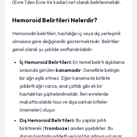
(Evre 1'den Evre 4'e kadar) net olarak belirlenmelidir.
Hemoroid Belirtileri Nelerdir?
Hemoroidin belirtileri, hastalığın iç veya dış yerleşimli
olmasına göre değişkenlik göstermektedir. Belirtiler
genel olarak şu şekilde sınıflandırılabilir:
İç Hemoroid Belirtileri:
En temel belirti dışkılama
sırasında görülen
kanamadır
. Genellikle belirgin
bir ağrı eşlik etmez. Eğer kanama ile birlikte
şiddetli ağrı varsa, anal çatlak gibi ek bir
hastalıktan şüphelenilmelidir. İleri evrelerde
makatta ıslaklık hissi ve dışa sarkan kitleler
(memeler) oluşur.
Dış Hemoroid Belirtileri:
Bu yapılar pıhtı
biriktirerek (
tromboze
) aniden şişebilirler. Bu
durum hastada şiddetli ve künt bir ağrıya yol açar.