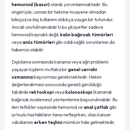
hemoroid (basur)
olarak yorumlanmaktadır. Bu
öngörüyle, uzman bir hekime muayene olmadan
bilinçsizce ilaç kullanımı oldukça yaygın bir tutumdur.
Ancak unutulmamalıdır ki bu şikayetler sadece
hemoroid kaynaklı değil;
kalın bağırsak tümörleri
veya
anüs tümörleri
gibi ciddi sağlık sorunlarının da
habercisi olabilir.
Dışkılama sonrasında kanama veya ağrı problemi
yaşayan kişilerin mutlaka bir
genel cerrahi
uzmanına
başvurması gerekmektedir. Hekim
değerlendirmesi sonucunda gerekli görüldüğü
takdirde
rektoskopi
veya
kolonoskopi
(kameralı
bağırsak incelemesi) yöntemlerine başvurulmalıdır. Bu
ileri tetkikler sayesinde hemoroid ve
anal çatlak
gibi
iyi huylu hastalıkların tanısı netleşirken, olası kanser
vakalarının
erken teşhisi
mümkün hale gelmektedir.