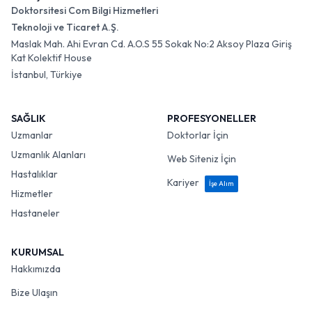
Doktorsitesi Com Bilgi Hizmetleri
Teknoloji ve Ticaret A.Ş.
Maslak Mah. Ahi Evran Cd. A.O.S 55 Sokak No:2 Aksoy Plaza Giriş
Kat Kolektif House
İstanbul, Türkiye
SAĞLIK
PROFESYONELLER
Uzmanlar
Doktorlar İçin
Uzmanlık Alanları
Web Siteniz İçin
Hastalıklar
Kariyer
İşe Alım
Hizmetler
Hastaneler
KURUMSAL
Hakkımızda
Bize Ulaşın