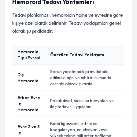
Hemoroid Tedavi Yöntemleri
Tedavi planlaması, hemoroidin tipine ve evresine göre
kişiye özel olarak belirlenir. Tedavi yaklaşımları genel
olarak şu şekildedir:
Hemoroid
Önerilen Tedavi Yaklaşımı
Tipi/Evresi
Sorun yaratmadıkça müdahale
Dış
edilmez; ağrı ve pıhtı durumunda
Hemoroid
cerrahi olarak çıkarılır.
Erken Evre
Posalı diyet, sıcak su banyoları ve
İç
ilaç tedavisi uygulanır.
Hemoroid
Band ligasyonu, infrared
Evre 2 ve 3
koagulasyon, enjeksiyon veya
İç
yüksek teknolojili arter bağlama