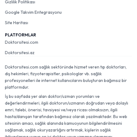
Gizlilik Politikası
Google Takvim Entegrasyonu
Site Haritası
PLATFORMLAR
Doktorsitesi.com
Doktorsitesi.az
Doktorsitesi.com sağlık sektöründe hizmet veren tıp doktorları,
diş hekimleri, fizyoterapistler, psikologlar vb. sağlık
profesyonelleri ile internet kullanıcılarını buluşturan bağımsız bir
platformdur.
İş bu sayfada yer alan doktor/uzman yorumları ve
değerlendirmeleri, ilgili doktorun/uzmanın doğrudan veya dolaylı
emri, talebi, önerisi, tavsiyesi ve/veya ricası olmaksızın, ilgili
hasta/danışan tarafından bağımsız olarak yazılmaktadır. Bu web
sitesinin amacı, sağlık alanında kamuoyunun bilgilendirilmesini
sağlamak, sağlık okuryazarlığını artırmak, kişilerin sağlık
ihtiyaçlarına uygun en iyi doktor veya uzmana ulaşmasını