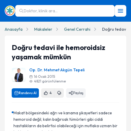
Doktor, klinik ara...
Anasayfa
Makaleler
Genel Cerrahi
Doğru tedavi 
Doğru tedavi ile hemoroidsiz
yaşamak mümkün
Op. Dr. Mehmet Akgün Tepeli
16 Ocak 2015
4821
görüntülenme
Randevu Al
4
Paylaş
Makat bölgesindeki ağrı ve kanama şikayetleri sadece
hemoroid değil, kalın bağırsak tümörleri gibi ciddi
hastalıkların da belirtisi olabileceği için mutlaka uzman bir