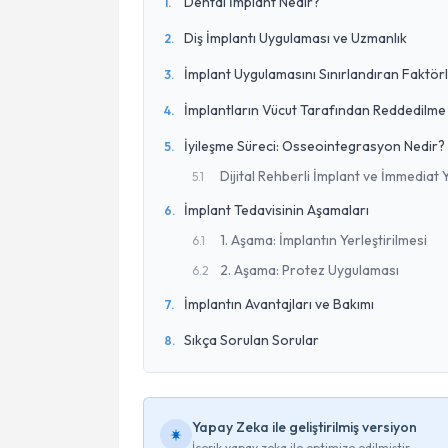
Dental İmplant Nedir?
1
.
Diş İmplantı Uygulaması ve Uzmanlık
2
.
İmplant Uygulamasını Sınırlandıran Faktör
3
.
İmplantların Vücut Tarafından Reddedilme 
4
.
İyileşme Süreci: Osseointegrasyon Nedir?
5
.
Dijital Rehberli İmplant ve İmmediat
5
.
1
İmplant Tedavisinin Aşamaları
6
.
1. Aşama: İmplantın Yerleştirilmesi
6
.
1
2. Aşama: Protez Uygulaması
6
.
2
İmplantın Avantajları ve Bakımı
7
.
Sıkça Sorulan Sorular
8
.
Yapay Zeka ile geliştirilmiş versiyon
İçerik yapay zeka ile optimize edilmiştir