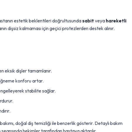
hastanın estetik beklentileri doğrultusunda
sabit
veya
hareketli
nın dişsiz kalmaması için geçici protezlerden destek alınır.
 eksik dişler tamamlanır.
 çiğneme konforu artar.
ngelleyerek stabilite sağlar.
rdurur.
dırır.
bakımı, doğal diş temizliği ile benzerlik gösterir. Detaylı bakım
 seansında hekimler tarafından hastaya aktarılır.