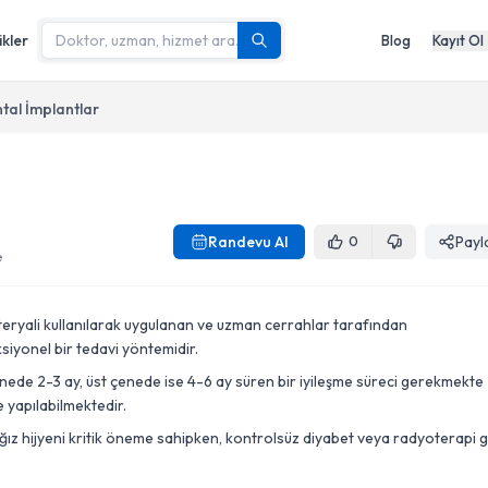
ikler
Blog
Kayıt Ol
tal İmplantlar
Randevu Al
Payl
0
e
materyali kullanılarak uygulanan ve uzman cerrahlar tarafından
ksiyonel bir tedavi yöntemidir.
enede 2-3 ay, üst çenede ise 4-6 ay süren bir iyileşme süreci gerekmekte
e yapılabilmektedir.
i ağız hijyeni kritik öneme sahipken, kontrolsüz diyabet veya radyoterapi g