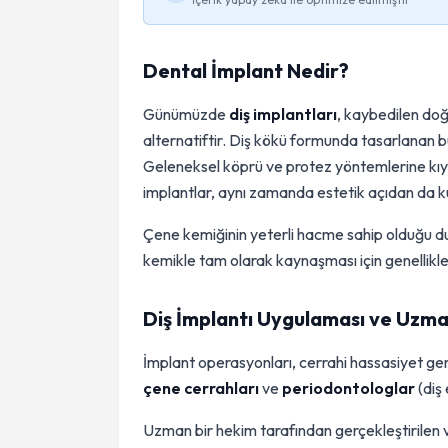
Dental İmplant Nedir?
Günümüzde
diş implantları
, kaybedilen doğa
alternatiftir. Diş kökü formunda tasarlanan b
Geleneksel köprü ve protez yöntemlerine kı
implantlar, aynı zamanda estetik açıdan da ku
Çene kemiğinin yeterli hacme sahip olduğu du
kemikle tam olarak kaynaşması için genellikl
Diş İmplantı Uygulaması ve Uzma
İmplant operasyonları, cerrahi hassasiyet ger
çene cerrahları
ve
periodontologlar
(diş 
Uzman bir hekim tarafından gerçekleştirilen 