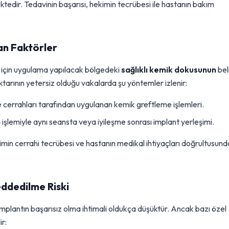
ktedir. Tedavinin başarısı, hekimin tecrübesi ile hastanın bakım
an Faktörler
si için uygulama yapılacak bölgedeki
sağlıklı kemik dokusunun
beli
iktarının yetersiz olduğu vakalarda şu yöntemler izlenir:
cerrahları tarafından uygulanan kemik greftleme işlemleri.
şlemiyle aynı seansta veya iyileşme sonrası implant yerleşimi.
min cerrahi tecrübesi ve hastanın medikal ihtiyaçları doğrultusund
eddedilme Riski
mplantın başarısız olma ihtimali oldukça düşüktür. Ancak bazı özel
ir: