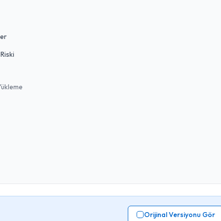
ler
Riski
 Yükleme
Orijinal Versiyonu Gör