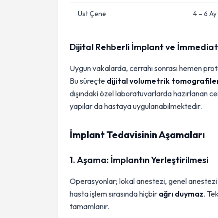
Üst Çene
4 – 6 Ay
Dijital Rehberli İmplant ve İmmedia
Uygun vakalarda, cerrahi sonrası hemen prot
Bu süreçte
dijital volumetrik tomografile
dışındaki özel laboratuvarlarda hazırlanan cer
yapılar da hastaya uygulanabilmektedir.
İmplant Tedavisinin Aşamaları
1. Aşama: İmplantın Yerleştirilmesi
Operasyonlar; lokal anestezi, genel anestezi
hasta işlem sırasında hiçbir
ağrı duymaz
. Te
tamamlanır.