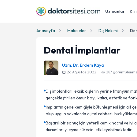
Uzmanlar
Klin
Anasayfa
Makaleler
Diş Hekimi
Den
Dental İmplantlar
Uzm. Dr. Erdem Kaya
26 Ağustos 2022
287
görüntülenm
Diş implantları, eksik dişlerin yerine titanyum 
gerçekleştirilen ömür boyu kalıcı, estetik ve fon
İmplantın çene kemiğiyle bütünleşmesi için alt ç
olup uygun vakalarda dijital rehberli hızlı yüklem
Başarılı bir sonuç için yeterli kemik hacmi ve iy
durumlar iyileşme sürecini etkileyebilmektedir.