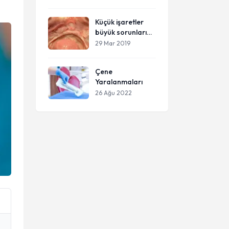
Ameliyatları
Küçük işaretler
büyük sorunların
habercisi olabilir !
29 Mar 2019
Çene
Yaralanmaları
26 Ağu 2022