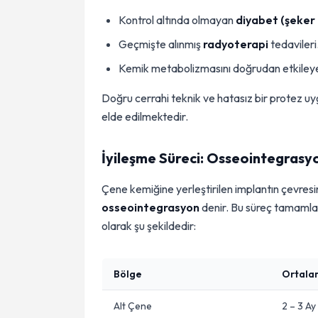
Kontrol altında olmayan
diyabet (şeker 
Geçmişte alınmış
radyoterapi
tedavileri
Kemik metabolizmasını doğrudan etkileyen
Doğru cerrahi teknik ve hatasız bir protez uyg
elde edilmektedir.
İyileşme Süreci: Osseointegrasy
Çene kemiğine yerleştirilen implantın çevre
osseointegrasyon
denir. Bu süreç tamamla
olarak şu şekildedir:
Bölge
Ortalam
Alt Çene
2 – 3 Ay