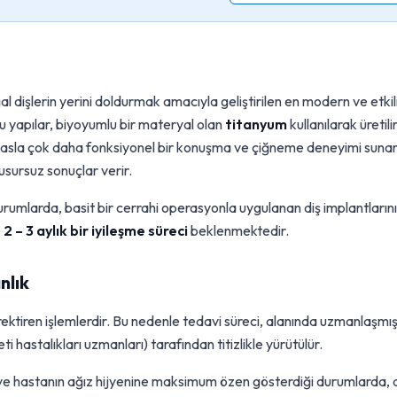
l dişlerin yerini doldurmak amacıyla geliştirilen en modern ve etkil
u yapılar, biyoyumlu bir materyal olan
titanyum
kullanılarak üretilir
yasla çok daha fonksiyonel bir konuşma ve çiğneme deneyimi suna
sursuz sonuçlar verir.
rumlarda, basit bir cerrahi operasyonla uygulanan diş implantların
e
2 – 3 aylık bir iyileşme süreci
beklenmektedir.
nlık
ektiren işlemlerdir. Bu nedenle tedavi süreci, alanında uzmanlaşmı
eti hastalıkları uzmanları) tarafından titizlikle yürütülür.
ve hastanın ağız hijyenine maksimum özen gösterdiği durumlarda, 