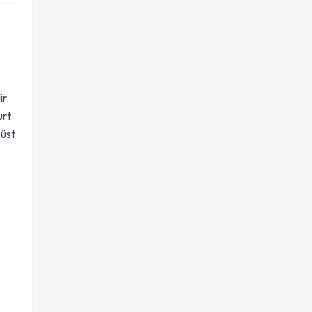
r.
urt
 üst