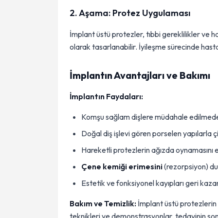
2. Aşama: Protez Uygulaması
İmplant üstü protezler, tıbbi gereklilikler ve 
olarak tasarlanabilir. İyileşme sürecinde hasta
İmplantın Avantajları ve Bakımı
İmplantın Faydaları:
Komşu sağlam dişlere müdahale edilmeden
Doğal diş işlevi gören porselen yapılarla
Hareketli protezlerin ağızda oynamasını e
Çene kemiği erimesini
(rezorpsiyon) du
Estetik ve fonksiyonel kayıpları geri kazan
Bakım ve Temizlik:
İmplant üstü protezlerin 
teknikleri ve demonstrasyonlar, tedavinin son