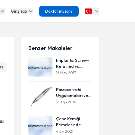
Giriş Yap
Doktor musun?
Benzer Makaleler
Implants: Screw-
Retained vs.
aş
Cement-Retained
16 May 2017
Piezocerrahi
Uygulamaları ve
Avantajları
16 Ağu 2016
Çene Kemiği
ibi
Erimelerinde
İmplant
4 Eki 2021