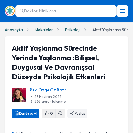
Doktor, klinik ara...
Anasayfa
Makaleler
Psikoloji
Aktif Yaşlanma Sürecinde
Yerinde Yaşlanma :Bilişsel,
Duygusal Ve Davranışsal
Düzeyde Psikolojik Etkenleri
Psk. Özge Öz Batır
27 Haziran 2025
363
görüntülenme
Randevu Al
0
Paylaş