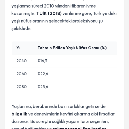
yaşlanma süreci 2010 yılından itibaren ivme
kazanmıştır.
TÜİK (2018)
verilerine göre, Türkiye'deki
yaşlı nüfus oranının gelecekteki projeksiyonu şu
şekildedir:
Yıl
Tahmin Edilen Yaşlı Nüfus Oranı (% )
2040
%16,3
2060
%22,6
2080
%25,6
Yaşlanma, beraberinde bazı zorluklar getirse de
bilgelik
ve deneyimlerin keyfini çıkarma gibi fırsatlar
da sunar. Bu süreçte sağlıklı yaşam tarzı seçimleri,
sosyal bağlantılar ve
rekreasyonel faaliyetler