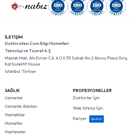
İLETİŞİM
Doktorsitesi Com Bilgi Hizmetleri
Teknoloji ve Ticaret A.Ş.
Maslak Mah. Ahi Evran Cd. A.O.S 55 Sokak No:2 Aksoy Plaza Giriş
Kat Kolektif House
İstanbul, Türkiye
SAĞLIK
PROFESYONELLER
Uzmanlar
Doktorlar İçin
Uzmanlık Alanları
Web Siteniz İçin
Hastalıklar
Kariyer
İşe Alım
Hizmetler
Hastaneler