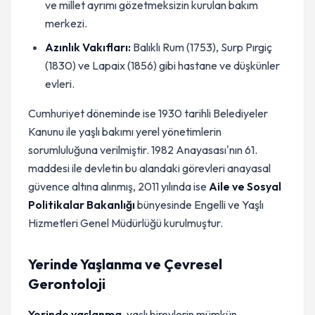
ve millet ayrımı gözetmeksizin kurulan bakım
merkezi.
Azınlık Vakıfları:
Balıklı Rum (1753), Surp Pırgiç
(1830) ve Lapaix (1856) gibi hastane ve düşkünler
evleri.
Cumhuriyet döneminde ise 1930 tarihli Belediyeler
Kanunu ile yaşlı bakımı yerel yönetimlerin
sorumluluğuna verilmiştir. 1982 Anayasası'nın 61.
maddesi ile devletin bu alandaki görevleri anayasal
güvence altına alınmış, 2011 yılında ise
Aile ve Sosyal
Politikalar Bakanlığı
bünyesinde Engelli ve Yaşlı
Hizmetleri Genel Müdürlüğü kurulmuştur.
Yerinde Yaşlanma ve Çevresel
Gerontoloji
Yerinde yaşlanma
, yaşlı bireylerin mümkün