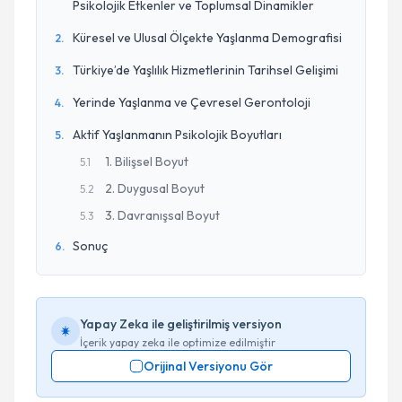
Psikolojik Etkenler ve Toplumsal Dinamikler
Küresel ve Ulusal Ölçekte Yaşlanma Demografisi
2
.
Türkiye’de Yaşlılık Hizmetlerinin Tarihsel Gelişimi
3
.
Yerinde Yaşlanma ve Çevresel Gerontoloji
4
.
Aktif Yaşlanmanın Psikolojik Boyutları
5
.
1. Bilişsel Boyut
5
.
1
2. Duygusal Boyut
5
.
2
3. Davranışsal Boyut
5
.
3
Sonuç
6
.
Yapay Zeka ile geliştirilmiş versiyon
İçerik yapay zeka ile optimize edilmiştir
Orijinal Versiyonu Gör