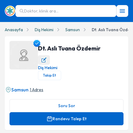
Doktor, klinik ara...
Anasayfa
Diş Hekimi
Samsun
Dt. Aslı Tuana Özdem
Dt. Aslı Tuana Özdemir
Diş Hekimi
Dt. Aslı Tuana Özdemir Profil Fotoğrafı
Takip Et
Samsun
1 Adres
Soru Sor
Randevu Talep Et