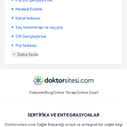
Prp yüz gençleştirme
Medikal Estetik
Kanal tedavisi
Saç mezoterapi ve saç prp
Cilt Gençleştirme
Prp tedavisi
Daha fazla
Videolar
Blog
Online Terapi
Online Diyet
SERTİFİKA VE ENTEGRASYONLAR
Doktorsitesi.com Sağlık Bakanlığı onaylı ve entegreli bir sağlık bilgi