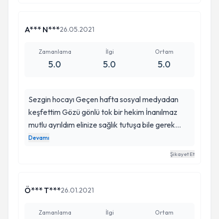
fazlasıyla veriyo senin gibi çalışanı ayakta
alkışlıyorum 👏
A*** N***
26.05.2021
Zamanlama
İlgi
Ortam
5.0
5.0
5.0
Sezgin hocayı Geçen hafta sosyal medyadan
keşfettim Gözü gönlü tok bir hekim İnanılmaz
mutlu ayrıldım elinize sağlık tutuşa bile gerek
kalmadı +estetik klinikte çalışıp yüzünde tekbir
Devamı
işlem olmayan temizyüzlü elemanınıza olsun
Şikayet Et
Buda 👍ASALET doğuştan deyil davranıştan
doğar taktir etim
Ö*** T***
26.01.2021
Zamanlama
İlgi
Ortam