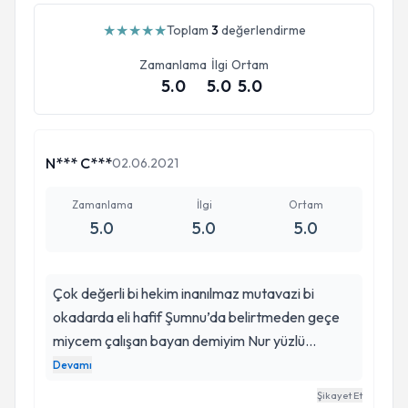
★
★
★
★
★
Toplam
3
değerlendirme
Zamanlama
İlgi
Ortam
5.0
5.0
5.0
N*** C***
02.06.2021
Zamanlama
İlgi
Ortam
5.0
5.0
5.0
Çok değerli bi hekim inanılmaz mutavazi bi
okadarda eli hafif Şumnu’da belirtmeden geçe
miycem çalışan bayan demiyim Nur yüzlü
elemana bahşiş bırakmak istedim aldım cevap
Devamı
çok tşk ederim gerek yok hocam bizim hakkımızı
Şikayet Et