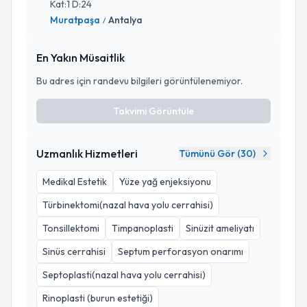
Kat:1 D:24
Muratpaşa
Antalya
/
En Yakın Müsaitlik
Bu adres için randevu bilgileri görüntülenemiyor.
Takvimi Görüntüle
Uzmanlık Hizmetleri
Tümünü Gör (
30
)
Medikal Estetik
Yüze yağ enjeksiyonu
Türbinektomi(nazal hava yolu cerrahisi)
Tonsillektomi
Timpanoplasti
Sinüzit ameliyatı
Sinüs cerrahisi
Septum perforasyon onarımı
Septoplasti(nazal hava yolu cerrahisi)
Rinoplasti (burun estetiği)