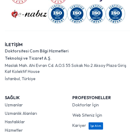
İLETİŞİM
Doktorsitesi Com Bilgi Hizmetleri
Teknoloji ve Ticaret A.Ş.
Maslak Mah. Ahi Evran Cd. A.O.S 55 Sokak No:2 Aksoy Plaza Giriş
Kat Kolektif House
İstanbul, Türkiye
SAĞLIK
PROFESYONELLER
Uzmanlar
Doktorlar İçin
Uzmanlık Alanları
Web Siteniz İçin
Hastalıklar
Kariyer
İşe Alım
Hizmetler