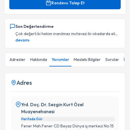
Randevu Talep Et
Son Değerlendirme
Çok değerli bi hekim inanılmaz mutavazi bi okadarda eli...
devamı
Adresler
Hakkında
Yorumlar
Mesleki Bilgiler
Sorular
İçe
Adres
Yrd. Doç. Dr. Sezgin Kurt Özel
Muayenehanesi
Haritada Gör
Fener Mah.Fener CD Beyaz Dünya iş merkezi No:15