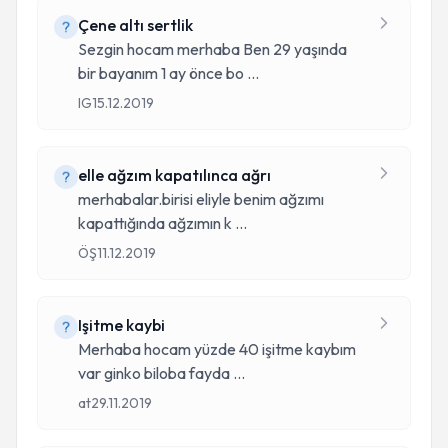
Çene altı sertlik
Sezgin hocam merhaba Ben 29 yaşında
bir bayanım 1 ay önce bo
...
IG
15.12.2019
elle ağzım kapatılınca ağrı
merhabalar.birisi eliyle benim ağzımı
kapattığında ağzımın k
...
ÖŞ
11.12.2019
Işitme kaybi
Merhaba hocam yüzde 40 işitme kaybım
var ginko biloba fayda
...
at
29.11.2019