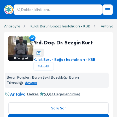
Doktor, klinik ara...
Anasayfa
Kulak Burun Boğaz hastalıkları - KBB
Antalya
Yrd. Doç. Dr. Sezgin Kurt
11
Fotoğraf
Kulak Burun Boğaz hastalıkları - KBB
Yrd. Doç. Dr. Sezgin Kurt Profil Fotoğrafı
Takip Et
Burun Polipleri, Burun Şekil Bozukluğu, Burun
Tıkanıklığı
devamı
Antalya
5.0
1 Adres
(
3
Değerlendirme)
Soru Sor