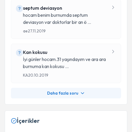
septum deviasyon
hocam benim burnumda septum
deviasyon var doktorlar bir an ö
...
ae
27.11.2019
Kan kokusu
İyi günler hocam.31 yaşındayım ve ara ara
burnuma kan kokusu
...
KA
20.10.2019
Daha fazla soru
İçerikler