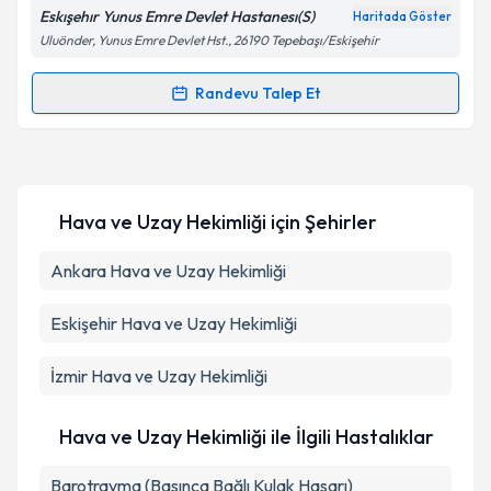
Eskışehır Yunus Emre Devlet Hastanesı(S)
Haritada Göster
Kişisel verilerimin işlenmesine ilişkin
Aydınlatma
Uluönder, Yunus Emre Devlet Hst., 26190 Tepebaşı/Eskişehir
Metni
'ni okudum ve kişisel verilerimin belirtilen
kapsamda işlenmesini kabul ediyorum.
Randevu Talep Et
Randevu Takvimi Talebi
Takvim Talebini Gönder
Uzm. Dr. Levent Şenol
için randevu takvimi talebi
oluşturun. Size bu uzmandan randevu almanız için bir
Hava ve Uzay Hekimliği
için Şehirler
takvim hazırlandığında e-posta ile bilgilendireceğiz.
E-posta Adresiniz
Ankara
Hava ve Uzay Hekimliği
Eskişehir
Hava ve Uzay Hekimliği
Kişisel verilerimin işlenmesine ilişkin
Aydınlatma
İzmir
Hava ve Uzay Hekimliği
Metni
'ni okudum ve kişisel verilerimin belirtilen
kapsamda işlenmesini kabul ediyorum.
Hava ve Uzay Hekimliği ile İlgili Hastalıklar
Takvim Talebini Gönder
Barotravma (Basınca Bağlı Kulak Hasarı)