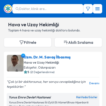
Doktor, klinik ara...
Hava ve Uzay Hekimliği
Toplam
4
hava ve uzay hekimliği doktoru
bulundu.
Filtrele
Akıllı Sıralama
Uzm. Dr. M. Savaş İlbasmış
Hava ve Uzay Hekimliği
Eskişehir
,
Odunpazarı
5
(
2
Değerlendirme)
Çok iyi bir doktorsunuz, her soruyu cevapladığınız için
Devamı
teşekkürler.
Yunus Emre Devlet Hastanesi
Haritada Göster
Yunus Emre Devlet Hastanesi İki Eylül Ek Hizmet Binası Hiperbarik