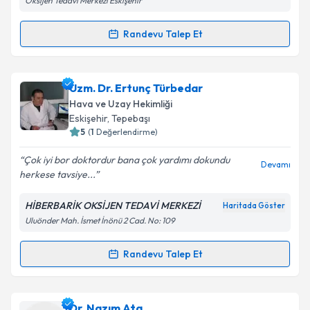
Oksijen Tedavi Merkezi Eskişehir
Randevu Talep Et
Randevu Takvimi Talebi
Uzm. Dr. M. Savaş İlbasmış
için randevu takvimi
Uzm. Dr. Ertunç Türbedar
talebi oluşturun. Size bu uzmandan randevu almanız
Hava ve Uzay Hekimliği
için bir takvim hazırlandığında e-posta ile
Eskişehir
,
Tepebaşı
bilgilendireceğiz.
5
(
1
Değerlendirme)
E-posta Adresiniz
Çok iyi bor doktordur bana çok yardımı dokundu
Devamı
herkese tavsiye...
HİBERBARİK OKSİJEN TEDAVİ MERKEZİ
Haritada Göster
Uluönder Mah. İsmet İnönü 2 Cad. No: 109
Kişisel verilerimin işlenmesine ilişkin
Aydınlatma
Metni
'ni okudum ve kişisel verilerimin belirtilen
kapsamda işlenmesini kabul ediyorum.
Randevu Talep Et
Randevu Takvimi Talebi
Takvim Talebini Gönder
Uzm. Dr. Ertunç Türbedar
için randevu takvimi
Dr. Nazım Ata