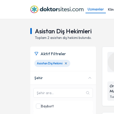
Uzmanlar
Klin
Asistan Diş Hekimleri
Toplam
2
asistan diş hekimi
bulundu.
Aktif Filtreler
Asistan Diş Hekimi
Şehir
Or
Mu
Tuz
Bayburt