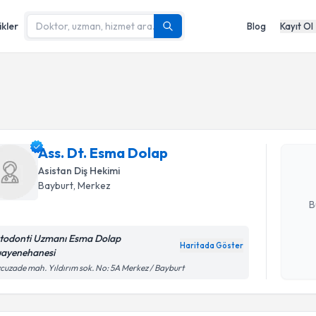
ikler
Blog
Kayıt Ol
Randevu T
Ass. Dt. 
bu uzmandan
Ass. Dt. Esma Dolap
posta ile bi
Asistan Diş Hekimi
Bayburt
,
Merkez
E-posta Ad
B
todonti Uzmanı Esma Dolap
Haritada Göster
ayenehanesi
Kişisel
Randevu T
cuzade mah. Yıldırım sok. No: 5A Merkez / Bayburt
okudum
işlenm
Ass. Dt. B