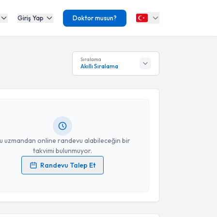
Giriş Yap
Doktor musun?
akvimi Talebi
Sıralama
Akıllı Sıralama
Esma Dolap
için randevu takvimi talebi oluşturun. Size
 randevu almanız için bir takvim hazırlandığında e-
lgilendireceğiz.
resiniz
u uzmandan online randevu alabileceğin bir
takvimi bulunmuyor.
Randevu Talep Et
 verilerimin işlenmesine ilişkin
Aydınlatma Metni
'ni
akvimi Talebi
 ve kişisel verilerimin belirtilen kapsamda
esini kabul ediyorum.
urak Gökay Yıldırım
için randevu takvimi talebi