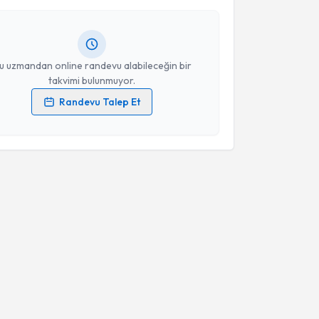
Size bu uzmandan randevu almanız için bir takvim
Takvim Talebini Gönder
ında e-posta ile bilgilendireceğiz.
resiniz
u uzmandan online randevu alabileceğin bir
takvimi bulunmuyor.
Randevu Talep Et
 verilerimin işlenmesine ilişkin
Aydınlatma Metni
'ni
 ve kişisel verilerimin belirtilen kapsamda
esini kabul ediyorum.
Takvim Talebini Gönder