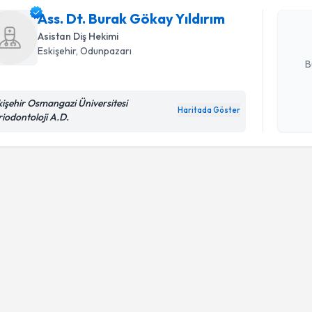
oluşturun. 
Ass. Dt. Burak Gökay Yıldırım
hazırlandığ
Asistan Diş Hekimi
E-posta Ad
Eskişehir
,
Odunpazarı
B
kişehir Osmangazi Üniversitesi
Haritada Göster
Kişisel
riodontoloji A.D.
okudum
işlenm