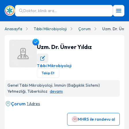
Doktor, klinik ara...
Anasayfa
Tıbbi Mikrobiyoloji
Çorum
Uzm. Dr. Ünver
Uzm. Dr. Ünver Yıldız
Tıbbi Mikrobiyoloji
Uzm. Dr. Ünver Yıldız Profil Fotoğrafı
Takip Et
Genel Tıbbi Mikrobiyoloji, İmmün (Bağışıklık Sistemi)
Yetmezliği, Tüberküloz
devamı
Çorum
1 Adres
MHRS ile randevu al