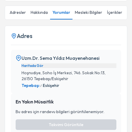
Adresler
Hakkında
Yorumlar
Mesleki Bilgiler
İçerikler
Adres
Uzm.Dr. Sema Yıldız Muayenehanesi
Haritada Gör
Hoşnudiye, Soho İş Merkezi, 746. Sokak No:13,
26150 Tepebaşı/Eskişehir
Tepebaşı
Eskişehir
/
En Yakın Müsaitlik
Bu adres için randevu bilgileri görüntülenemiyor.
Takvimi Görüntüle