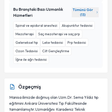
Bu Branştaki Bazı Uzmanlık
Tümünü Gör
(
13
)
Hizmetleri
Spinal ve epidural anestezi
Akupunktur tedavisi
Mezoterapi
Saç mezoterapi ve saç prp
Geleneksel tıp
Leke tedavisi
Prp tedavisi
Ozon Tedavisi
Cilt Gençleştirme
İğne ile ağrı tedavisi
Özgeçmiş
Manisa ilimizde doğmuş olan Uzm.Dr. Sema Yıldız tıp
eğitimini Ankara Üniversitesi Tıp Fakültesinde
tamamlamıştır.Uzmanlığını Karadeniz Teknik