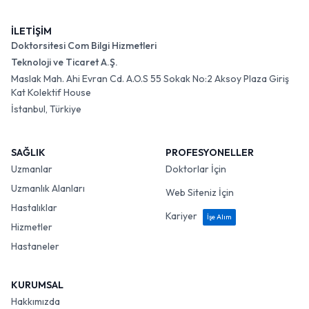
İLETİŞİM
Doktorsitesi Com Bilgi Hizmetleri
Teknoloji ve Ticaret A.Ş.
Maslak Mah. Ahi Evran Cd. A.O.S 55 Sokak No:2 Aksoy Plaza Giriş
Kat Kolektif House
İstanbul, Türkiye
SAĞLIK
PROFESYONELLER
Uzmanlar
Doktorlar İçin
Uzmanlık Alanları
Web Siteniz İçin
Hastalıklar
Kariyer
İşe Alım
Hizmetler
Hastaneler
KURUMSAL
Hakkımızda