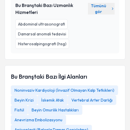
Bu Branştaki Bazı Uzmanlık
Tümünü
gör
Hizmetleri
Abdominal ultrasonografi
Damarsal anomali tedavisi
Histerosalpingografi (hsg)
Bu Branştaki Bazı İlgi Alanları
Noninvaziv Kardiyoloji (İnvazif Olmayan Kalp Tetkikleri)
Beyin Krizi
İskemik Atak
Vertebral Arter Darlığı
Fistül
Beyin Omurilik Hastalıkları
Anevrizma Embolizasyonu
Anjiyoplasti (Balonla Damar Genişletme)