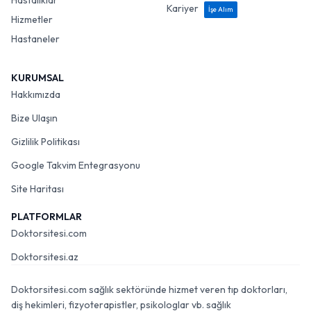
Hastalıklar
Kariyer
İşe Alım
Hizmetler
Hastaneler
KURUMSAL
Hakkımızda
Bize Ulaşın
Gizlilik Politikası
Google Takvim Entegrasyonu
Site Haritası
PLATFORMLAR
Doktorsitesi.com
Doktorsitesi.az
Doktorsitesi.com sağlık sektöründe hizmet veren tıp doktorları,
diş hekimleri, fizyoterapistler, psikologlar vb. sağlık