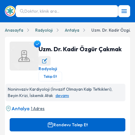
Doktor, klinik ara...
Anasayfa
Radyoloji
Antalya
Uzm. Dr. Kadir Özgür
Uzm. Dr. Kadir Özgür Çakmak
Radyoloji
Uzm. Dr. Kadir Özgür Çakmak Profil Fotoğrafı
Takip Et
Noninvaziv Kardiyoloji (İnvazif Olmayan Kalp Tetkikleri),
Beyin Krizi, İskemik Atak
devamı
Antalya
1 Adres
Randevu Talep Et