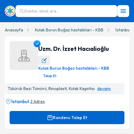
Doktor, klinik ara...
Anasayfa
Kulak Burun Boğaz hastalıkları - KBB
İstanbul
Uzm. Dr. İzzet Hacıalioğlu
Kulak Burun Boğaz hastalıkları - KBB
Uzm. Dr. İzzet Hacıalioğlu Profil Fotoğrafı
Takip Et
Tükürük Bezi Tümörü, Rinoplasti, Kulak Kaşıntısı
devamı
İstanbul
2 Adres
Randevu Talep Et