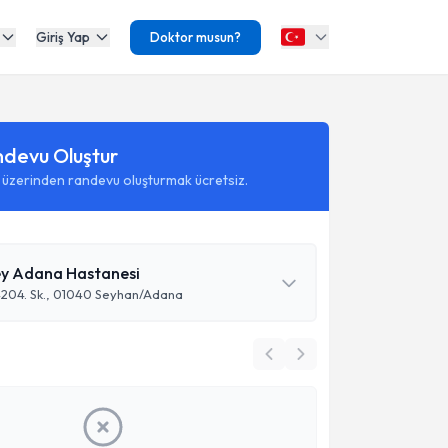
Giriş Yap
Doktor musun?
ndevu Oluştur
 üzerinden randevu oluşturmak ücretsiz.
y Adana Hastanesi
4204. Sk., 01040 Seyhan/Adana