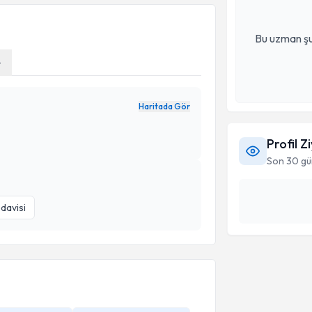
Bu uzman şu
4
Haritada Gör
Profil Z
Son 30 gü
davisi