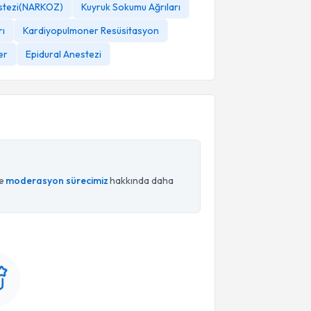
estezi(NARKOZ)
Kuyruk Sokumu Ağrıları
rı
Kardiyopulmoner Resüsitasyon
er
Epidural Anestezi
ce
moderasyon sürecimiz
hakkında daha