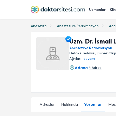
Uzmanlar
Klin
Anasayfa
Anestezi ve Reanimasyon
Ada
Uzm. Dr. İsmail
Anestezi ve Reanimasyon
Detoks Tedavisi, Dişhekimli
Ağrıları
devamı
Adana
4 Adres
Uzm. Dr. İsmail Levent Erten Profil Fotoğrafı
Adresler
Hakkında
Yorumlar
Mesl