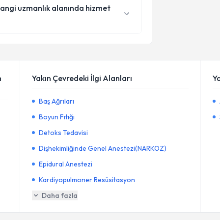
 hangi uzmanlık alanında hizmet
n
Yakın Çevredeki İlgi Alanları
Y
Baş Ağrıları
Boyun Fıtığı
Detoks Tedavisi
Dişhekimliğinde Genel Anestezi(NARKOZ)
Epidural Anestezi
Kardiyopulmoner Resüsitasyon
Daha fazla