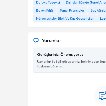
Detoks Tedavisi
Dişhekimliğinde Genel An
Boyun Fıtığı
Temel Prensipler
Baş Ağrıla
Nöromuskuler Blok Ve Kas Gevşeticiler
Laz
Yorumlar
Görüşlerinizi Önemsiyoruz
Uzmanlar ile ilgili görüşlerinizi belirtmeden ön
fazlasını öğrenin.