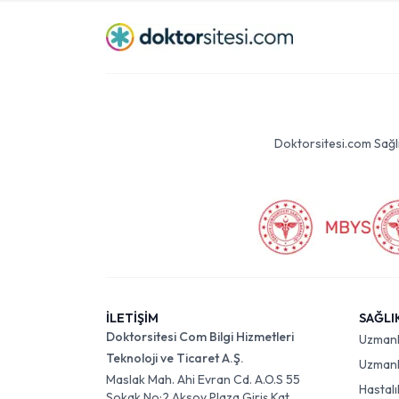
Doktorsitesi.com Sağlık 
İLETİŞİM
SAĞLI
Doktorsitesi Com Bilgi Hizmetleri
Uzman
Teknoloji ve Ticaret A.Ş.
Uzmanlı
Maslak Mah. Ahi Evran Cd. A.O.S 55
Hastalı
Sokak No:2 Aksoy Plaza Giriş Kat