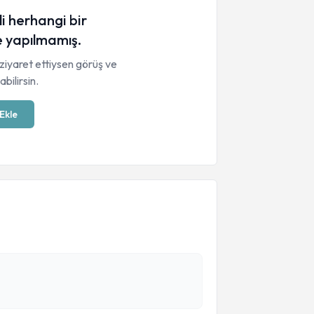
li herhangi bir
 yapılmamış.
ziyaret ettiysen görüş ve
bilirsin.
Ekle