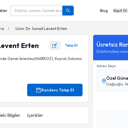
ikler
Blog
Kayıt Ol
na
Uzm. Dr. İsmail Levent Erten
Ücretsiz Ra
 Levent Erten
Takip Et
Doktorsitesi.com
ğinde Genel Anestezi(NARKOZ), Kuyruk Sokumu
Adresi Seçin
Özel Güne
Dağlıoğlu, 1
Randevu Talep Et
eki Bilgiler
İçerikler