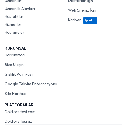
Uzmanlar
Doktorlar İçin
Uzmanlık Alanları
Web Siteniz İçin
Hastalıklar
Kariyer
İşe Alım
Hizmetler
Hastaneler
KURUMSAL
Hakkımızda
Bize Ulaşın
Gizlilik Politikası
Google Takvim Entegrasyonu
Site Haritası
PLATFORMLAR
Doktorsitesi.com
Doktorsitesi.az