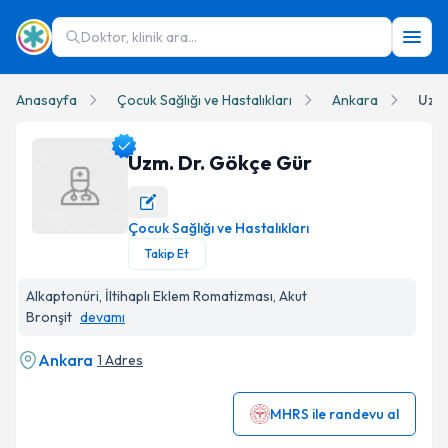
Doktor, klinik ara...
Anasayfa
Çocuk Sağlığı ve Hastalıkları
Ankara
Uzm.
Uzm. Dr. Gökçe Gür
Çocuk Sağlığı ve Hastalıkları
Uzm. Dr. Gökçe Gür Profil Fotoğrafı
Takip Et
Alkaptonüri, İltihaplı Eklem Romatizması, Akut
Bronşit
devamı
Ankara
1 Adres
MHRS ile randevu al