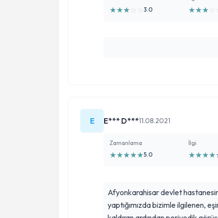
★
★
★
☆
☆
★
★
★
☆
3.0
E
E*** D***
11.08.2021
Zamanlama
İlgi
★
★
★
★
★
★
★
★
★
5.0
Afyonkarahisar devlet hastanesine 
yaptığımızda bizimle ilgilenen, eş
kaldıran ardından periyodik görüş