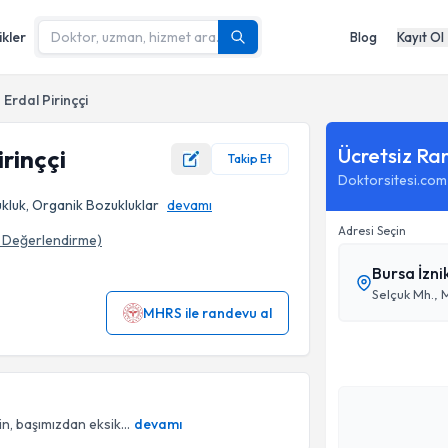
ikler
Blog
Kayıt Ol
 Erdal Pirinççi
Ücretsiz Ra
irinççi
Takip Et
Doktorsitesi.com
ukluk, Organik Bozukluklar
devamı
Adresi Seçin
Değerlendirme)
Bursa İzni
MHRS ile randevu al
n, başımızdan eksik...
devamı