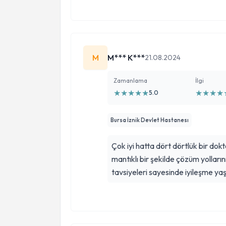
M
M*** K***
21.08.2024
Zamanlama
İlgi
★
★
★
★
★
★
★
★
★
5.0
Bursa İznik Devlet Hastanesı
Çok iyi hatta dört dörtlük bir dok
mantıklı bir şekilde çözüm yollarını
tavsiyeleri sayesinde iyileşme ya