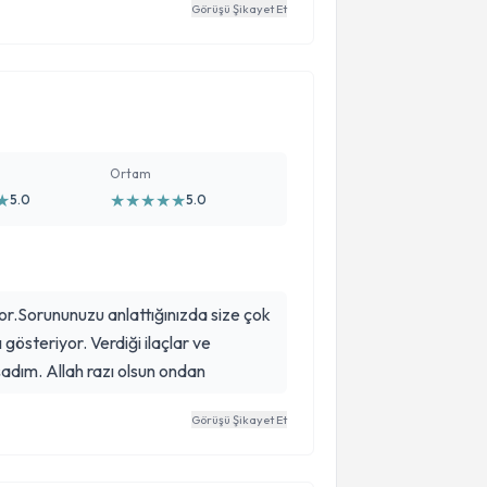
Görüşü Şikayet Et
Ortam
★
★
★
★
★
★
5.0
5.0
tor.Sorununuzu anlattığınızda size çok
 gösteriyor. Verdiği ilaçlar ve
şadım. Allah razı olsun ondan
Görüşü Şikayet Et