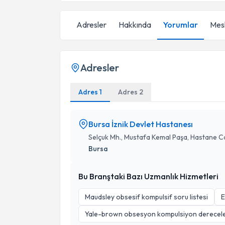
Adresler
Hakkında
Yorumlar
Mesl
Adresler
Adres 1
Adres 2
Bursa İznik Devlet Hastanesı
Selçuk Mh., Mustafa Kemal Paşa, Hastane Cd
Bursa
Bu Branştaki Bazı Uzmanlık Hizmetleri
Maudsley obsesif kompulsif soru listesi
E
Yale-brown obsesyon kompulsiyon derecele