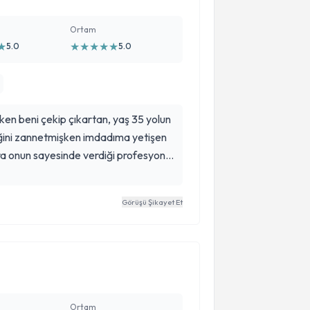
Ortam
★
★
★
★
★
★
5.0
5.0
en beni çekip çıkartan, yaş 35 yolun
ğini zannetmişken imdadıma yetişen
ra onun sayesinde verdiği profesyonel
nslarıyla beni hayata geri döndürdü.
 sunarım.
Görüşü Şikayet Et
Ortam