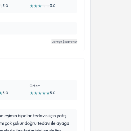
☆
★
★
★
☆
☆
3.0
3.0
Görüşü Şikayet Et
Ortam
★
★
★
★
★
★
5.0
5.0
eşimin bipolar tedavisi için yatış
imi çok şükür doğru tedavi ile ayağa
melerle ilaç tedavisini en doğru