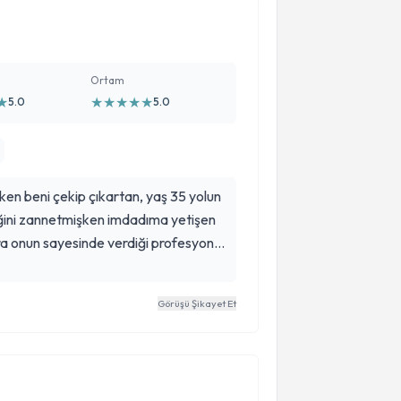
Ortam
★
★
★
★
★
★
5.0
5.0
en beni çekip çıkartan, yaş 35 yolun
ğini zannetmişken imdadıma yetişen
ra onun sayesinde verdiği profesyonel
nslarıyla beni hayata geri döndürdü.
 sunarım.
Görüşü Şikayet Et