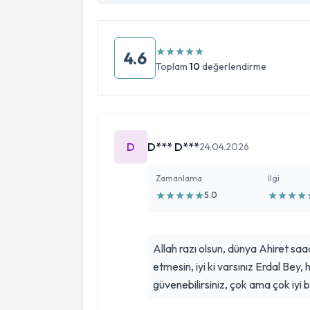
★
★
★
★
★
4.6
Toplam
10
değerlendirme
D
D*** D***
24.04.2026
Zamanlama
İlgi
★
★
★
★
★
★
★
★
★
5.0
Allah razı olsun, dünya Ahiret saa
etmesin, iyi ki varsınız Erdal Bey, hiç tereddüt etmeden, gözünüz kapalı
güvenebilirsiniz, çok ama çok iyi b