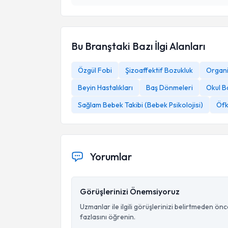
Bu Branştaki Bazı İlgi Alanları
Özgül Fobi
Şizoaffektif Bozukluk
Organi
Beyin Hastalıkları
Baş Dönmeleri
Okul Ba
Sağlam Bebek Takibi (Bebek Psikolojisi)
Öfk
Yorumlar
Görüşlerinizi Önemsiyoruz
Uzmanlar ile ilgili görüşlerinizi belirtmeden ön
fazlasını öğrenin.