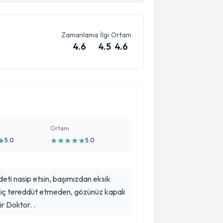
Zamanlama
İlgi
Ortam
4.6
4.5
4.6
Ortam
★
★
★
★
★
★
5.0
5.0
deti nasip etsin, başımızdan eksik
ir Doktor. .