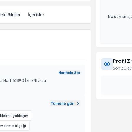
eki Bilgiler
İçerikler
Bu uzman şu
Profil Z
Son 30 gü
Haritada Gör
. No:1, 16890 İznik/Bursa
Tümünü gör
klektik yaklaşım
ndirme ölçeği