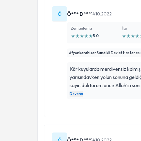
Ö
Ö*** D***
14.10.2022
Zamanlama
İlgi
★
★
★
★
★
★
★
★
★
5.0
Afyonkarahisar Sandikli Devlet Hastanesı
Kör kuyularda merdivensiz kalmışk
yarısındayken yolun sonuna geldi
sayın doktorum önce Allah’ın son
ilaç düzenlemesiyle ve terapi sea
Devamı
Şiddetle tavsiye eder, saygılarımı
Ö
Ö*** D***
14.10.2022