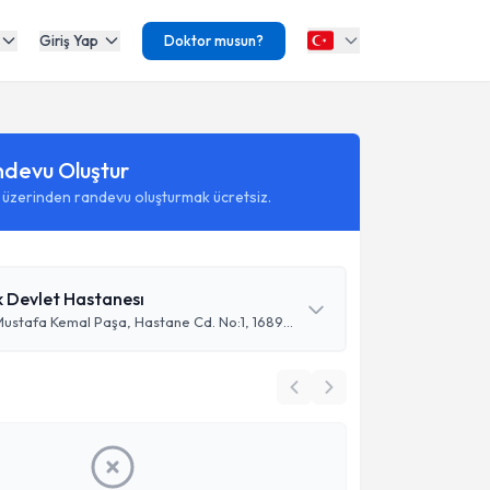
Giriş Yap
Doktor musun?
ndevu Oluştur
 üzerinden randevu oluşturmak ücretsiz.
k Devlet Hastanesı
Selçuk Mh., Mustafa Kemal Paşa, Hastane Cd. No:1, 16890 İznik/Bursa