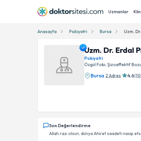
Uzmanlar
Klin
Anasayfa
Psikiyatri
Bursa
Uzm. Dr.
Uzm. Dr. Erdal P
Psikiyatri
Özgül Fobi, Şizoaffektif Boz
Bursa
4.6
2 Adres
(
10
Uzm. Dr. Erdal Pirinççi Profil Fotoğrafı
Son Değerlendirme
Allah razı olsun, dünya Ahiret saadeti nasip etsi