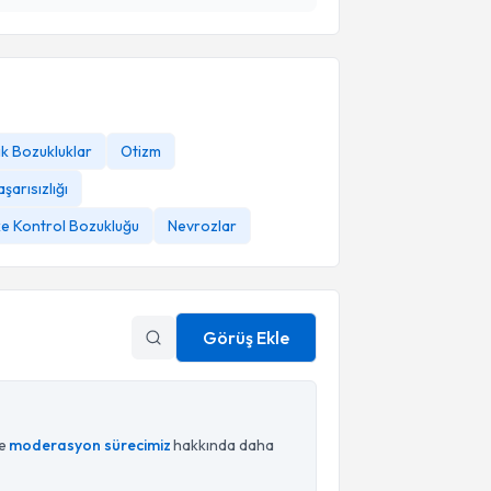
k Bozukluklar
Otizm
şarısızlığı
e Kontrol Bozukluğu
Nevrozlar
Görüş Ekle
ce
moderasyon sürecimiz
hakkında daha