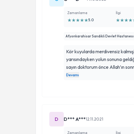
Zamanlama
İlgi
★
★
★
★
★
★
★
★
★
5.0
Afyonkarahisar Sandikli Devlet Hastanesı
Kör kuyularda merdivensiz kalmışk
yarısındayken yolun sonuna geldi
sayın doktorum önce Allah’ın son
ilaç düzenlemesiyle ve terapi sea
Devamı
Şiddetle tavsiye eder, saygılarımı
D
D*** A***
12.11.2021
Zamanlama
İlgi