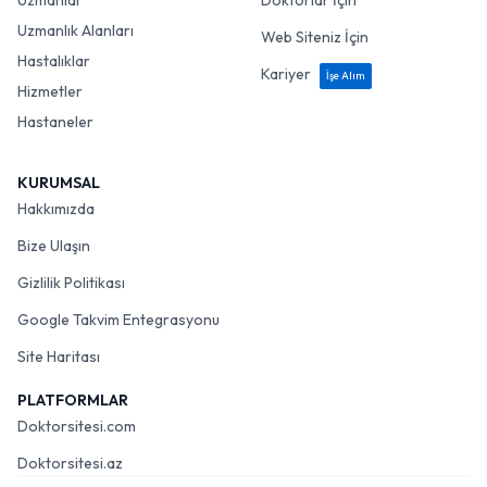
Uzmanlar
Doktorlar İçin
Uzmanlık Alanları
Web Siteniz İçin
Hastalıklar
Kariyer
İşe Alım
Hizmetler
Hastaneler
KURUMSAL
Hakkımızda
Bize Ulaşın
Gizlilik Politikası
Google Takvim Entegrasyonu
Site Haritası
PLATFORMLAR
Doktorsitesi.com
Doktorsitesi.az