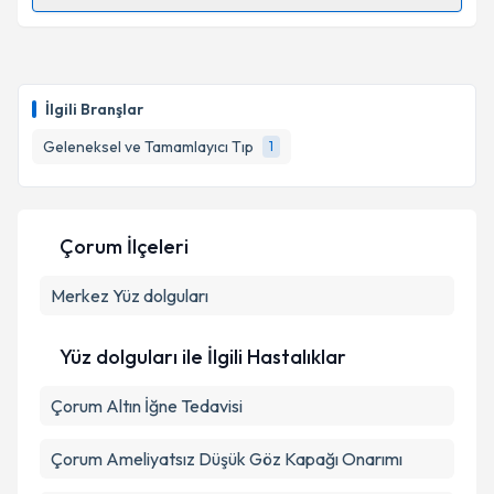
Randevu Takvimi Talebi
Dr. Özgür Koçkar
için randevu takvimi talebi
oluşturun. Size bu uzmandan randevu almanız için bir
İlgili Branşlar
takvim hazırlandığında e-posta ile bilgilendireceğiz.
Geleneksel ve Tamamlayıcı Tıp
1
E-posta Adresiniz
Çorum İlçeleri
Kişisel verilerimin işlenmesine ilişkin
Aydınlatma
Merkez
Metni
Yüz dolguları
'ni okudum ve kişisel verilerimin belirtilen
kapsamda işlenmesini kabul ediyorum.
Yüz dolguları ile İlgili Hastalıklar
Takvim Talebini Gönder
Çorum Altın İğne Tedavisi
Çorum Ameliyatsız Düşük Göz Kapağı Onarımı