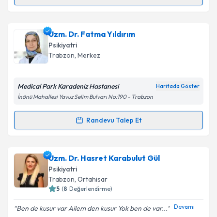
Randevu Takvimi Talebi
Uzm. Dr. Fatma Eren
için randevu takvimi talebi
Uzm. Dr. Fatma Yıldırım
oluşturun. Size bu uzmandan randevu almanız için bir
Psikiyatri
takvim hazırlandığında e-posta ile bilgilendireceğiz.
Trabzon
, Merkez
E-posta Adresiniz
Medical Park Karadeniz Hastanesi
Haritada Göster
İnönü Mahallesi Yavuz Selim Bulvarı No:190 - Trabzon
Kişisel verilerimin işlenmesine ilişkin
Aydınlatma
Randevu Talep Et
Randevu Takvimi Talebi
Metni
'ni okudum ve kişisel verilerimin belirtilen
kapsamda işlenmesini kabul ediyorum.
Uzm. Dr. Fatma Yıldırım
için randevu takvimi talebi
Uzm. Dr. Hasret Karabulut Gül
oluşturun. Size bu uzmandan randevu almanız için bir
Takvim Talebini Gönder
Psikiyatri
takvim hazırlandığında e-posta ile bilgilendireceğiz.
Trabzon
, Ortahisar
5
(
8
Değerlendirme)
E-posta Adresiniz
Devamı
Ben de kusur var Ailem den kusur Yok ben de var...