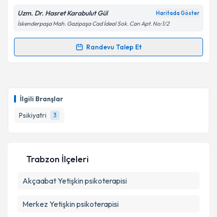
Uzm. Dr. Hasret Karabulut Gül
Haritada Göster
İskenderpaşa Mah. Gazipaşa Cad İdeal Sok. Can Apt. No:1/2
Kişisel verilerimin işlenmesine ilişkin
Aydınlatma
Metni
'ni okudum ve kişisel verilerimin belirtilen
kapsamda işlenmesini kabul ediyorum.
Randevu Talep Et
Randevu Takvimi Talebi
Takvim Talebini Gönder
Uzm. Dr. Hasret Karabulut Gül
için randevu takvimi
talebi oluşturun. Size bu uzmandan randevu almanız
İlgili Branşlar
için bir takvim hazırlandığında e-posta ile
bilgilendireceğiz.
Psikiyatri
3
E-posta Adresiniz
Trabzon İlçeleri
Akçaabat
Kişisel verilerimin işlenmesine ilişkin
Yetişkin psikoterapisi
Aydınlatma
Metni
'ni okudum ve kişisel verilerimin belirtilen
kapsamda işlenmesini kabul ediyorum.
Merkez
Yetişkin psikoterapisi