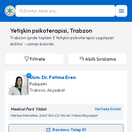
Doktor, klinik ara...
Yetişkin psikoterapisi, Trabzon
Trabzon
içinde toplam
3
Yetişkin psikoterapisi
uygulayan
doktor - uzman bulundu
Filtrele
Akıllı Sıralama
Uzm. Dr. Fatma Eren
Psikiyatri
Trabzon
, Akçaabat
Medical Park Yıldızlı
Haritada Göster
Merkez Mahallesi, Sahil Yolu Cd. No:46 Yıldızlı/Akçaabat
Randevu Talep Et