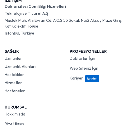
İLETİŞİM
Doktorsitesi Com Bilgi Hizmetleri
Teknoloji ve Ticaret A.Ş.
Maslak Mah. Ahi Evran Cd. A.O.S 55 Sokak No:2 Aksoy Plaza Giriş
Kat Kolektif House
İstanbul, Türkiye
SAĞLIK
PROFESYONELLER
Uzmanlar
Doktorlar İçin
Uzmanlık Alanları
Web Siteniz İçin
Hastalıklar
Kariyer
İşe Alım
Hizmetler
Hastaneler
KURUMSAL
Hakkımızda
Bize Ulaşın