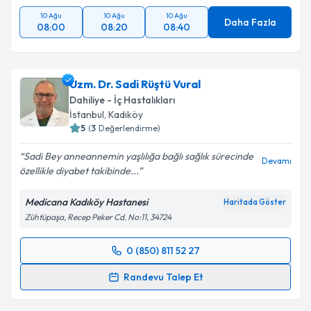
10 Ağu
10 Ağu
10 Ağu
Daha Fazla
08:00
08:20
08:40
Uzm. Dr. Sadi Rüştü Vural
Dahiliye - İç Hastalıkları
İstanbul
, Kadıköy
5
(
3
Değerlendirme)
Sadi Bey anneannemin yaşlılığa bağlı sağlık sürecinde
Devamı
özellikle diyabet takibinde...
Medicana Kadıköy Hastanesi
Haritada Göster
Zühtüpaşa, Recep Peker Cd. No:11, 34724
0 (850) 811 52 27
Randevu Takvimi Talebi
Randevu Talep Et
Uzm. Dr. Sadi Rüştü Vural
için randevu takvimi talebi