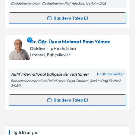
Caddebostan Mah. Caddebostan Plaj Yolu Sok. No:1 K:4 D:15
Randevu Talep Et
Randevu Takvimi Talebi
Uzm. Dr. Fatma Kurt
için randevu takvimi talebi
Dr. Öğr. Üyesi Mehmet Emin Yılmaz
oluşturun. Size bu uzmandan randevu almanız için bir
Dahiliye - İç Hastalıkları
takvim hazırlandığında e-posta ile bilgilendireceğiz.
İstanbul
, Bahçelievler
E-posta Adresiniz
Aktif International Bahçelievler Hastanesi
Haritada Göster
Bahçelievler Mahallesi Deli Hüseyin Paşa Caddesi, Şevket Dağ Sk No:2,
34180
Kişisel verilerimin işlenmesine ilişkin
Aydınlatma
Randevu Talep Et
Metni
'ni okudum ve kişisel verilerimin belirtilen
Randevu Takvimi Talebi
kapsamda işlenmesini kabul ediyorum.
Dr. Öğr. Üyesi Mehmet Emin Yılmaz
için randevu
Takvim Talebini Gönder
takvimi talebi oluşturun. Size bu uzmandan randevu
İlgili Branşlar