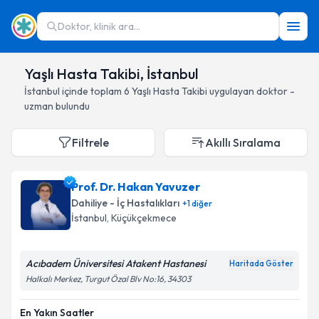
Doktor, klinik ara...
Yaşlı Hasta Takibi, İstanbul
İstanbul
içinde toplam
6
Yaşlı Hasta Takibi
uygulayan doktor -
uzman bulundu
Filtrele
Akıllı Sıralama
Prof. Dr. Hakan Yavuzer
Dahiliye - İç Hastalıkları
+
1
diğer
İstanbul
, Küçükçekmece
Acıbadem Üniversitesi Atakent Hastanesi
Haritada Göster
Halkalı Merkez, Turgut Özal Blv No:16, 34303
En Yakın Saatler