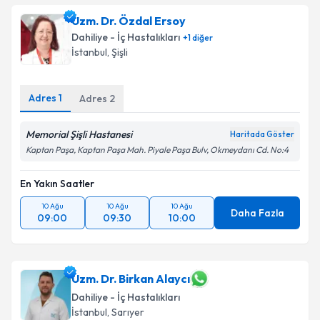
oluşturun. Size bu uzmandan randevu almanız için bir
Uzm. Dr. Özdal Ersoy
takvim hazırlandığında e-posta ile bilgilendireceğiz.
Dahiliye - İç Hastalıkları
+
1
diğer
E-posta Adresiniz
İstanbul
, Şişli
Adres
1
Adres
2
Kişisel verilerimin işlenmesine ilişkin
Aydınlatma
Memorial Şişli Hastanesi
Metni
'ni okudum ve kişisel verilerimin belirtilen
Haritada Göster
kapsamda işlenmesini kabul ediyorum.
Kaptan Paşa, Kaptan Paşa Mah. Piyale Paşa Bulv, Okmeydanı Cd. No:4
En Yakın Saatler
Takvim Talebini Gönder
10 Ağu
10 Ağu
10 Ağu
Daha Fazla
09:00
09:30
10:00
Uzm. Dr. Birkan Alaycı
Dahiliye - İç Hastalıkları
İstanbul
, Sarıyer