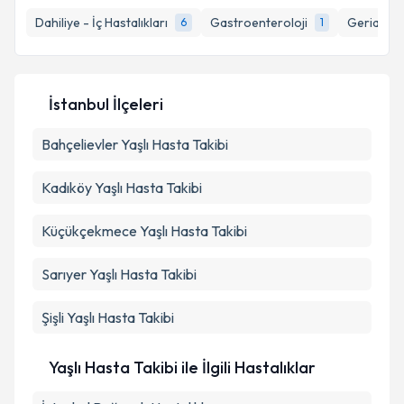
almanız için bir takvim hazırlandığında e-posta ile
bilgilendireceğiz.
Dahiliye - İç Hastalıkları
Gastroenteroloji
Geriatri
6
1
E-posta Adresiniz
İstanbul İlçeleri
Bahçelievler
Kişisel verilerimin işlenmesine ilişkin
Yaşlı Hasta Takibi
Aydınlatma
Metni
'ni okudum ve kişisel verilerimin belirtilen
kapsamda işlenmesini kabul ediyorum.
Kadıköy
Yaşlı Hasta Takibi
Küçükçekmece
Yaşlı Hasta Takibi
Takvim Talebini Gönder
Sarıyer
Yaşlı Hasta Takibi
Şişli
Yaşlı Hasta Takibi
Yaşlı Hasta Takibi ile İlgili Hastalıklar