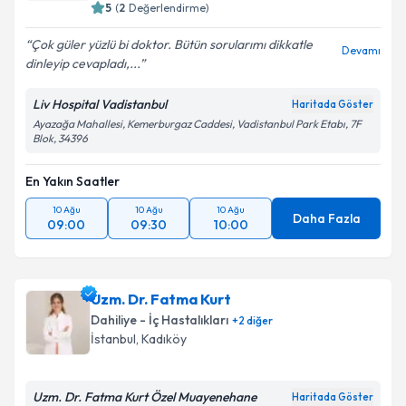
5
(
2
Değerlendirme)
Çok güler yüzlü bi doktor. Bütün sorularımı dikkatle
Devamı
dinleyip cevapladı,...
Liv Hospital Vadistanbul
Haritada Göster
Ayazağa Mahallesi, Kemerburgaz Caddesi, Vadistanbul Park Etabı, 7F
Blok, 34396
En Yakın Saatler
10 Ağu
10 Ağu
10 Ağu
Daha Fazla
09:00
09:30
10:00
Uzm. Dr. Fatma Kurt
Dahiliye - İç Hastalıkları
+
2
diğer
İstanbul
, Kadıköy
Uzm. Dr. Fatma Kurt Özel Muayenehane
Haritada Göster