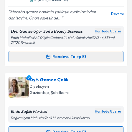
E-posta Adresiniz
Meraba gamze hanimin yaklaşık aydir izmirden
Devamı
danisayim. Onun sayesinde...
Dyt. Gamze Uğur Soifa Beauty Business
Haritada Göster
Kişisel verilerimin işlenmesine ilişkin
Aydınlatma
Fatih Mahallesi Ali Düşün Caddesi 24 Nolu Sokak No:39 (846,85 km)
Metni
'ni okudum ve kişisel verilerimin belirtilen
27100 Ibrahimli
kapsamda işlenmesini kabul ediyorum.
Randevu Talep Et
Randevu Takvimi Talebi
Takvim Talebini Gönder
Dyt. Gamze Uğur Gökdemir
için randevu takvimi
Dyt. Gamze Çelik
talebi oluşturun. Size bu uzmandan randevu almanız
Diyetisyen
için bir takvim hazırlandığında e-posta ile
Gaziantep
, Şehitkamil
bilgilendireceğiz.
E-posta Adresiniz
Endo Sağlık Merkezi
Haritada Göster
Değirmiçem Mah. No:76/4 Muammer Aksoy Bulvarı