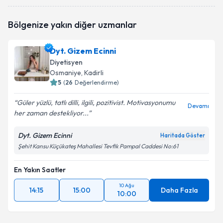
Dyt. Halime Demirciler
için randevu takvimi talebi
Bölgenize yakın diğer uzmanlar
oluşturun. Size bu uzmandan randevu almanız için bir
takvim hazırlandığında e-posta ile bilgilendireceğiz.
Dyt. Gizem Ecinni
E-posta Adresiniz
Diyetisyen
Osmaniye
, Kadirli
5
(
26
Değerlendirme)
Güler yüzlü, tatlı dilli, ilgili, pozitivist. Motivasyonumu
Kişisel verilerimin işlenmesine ilişkin
Aydınlatma
Devamı
her zaman destekliyor...
Metni
'ni okudum ve kişisel verilerimin belirtilen
kapsamda işlenmesini kabul ediyorum.
Dyt. Gizem Ecinni
Haritada Göster
Şehit Kansu Küçükateş Mahallesi Tevfik Pampal Caddesi No:61
Takvim Talebini Gönder
En Yakın Saatler
10 Ağu
14:15
15:00
Daha Fazla
10:00