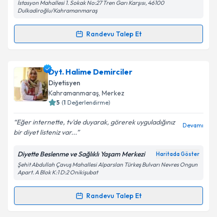
İstasyon Mahallesi 1. Sokak No:27 Tren Garı Karşısı, 46100
Dulkadiroğlu/Kahramanmaraş
Randevu Talep Et
Randevu Takvimi Talebi
Uzm. Dyt. Gülşah Erşan
için randevu takvimi talebi
Dyt. Halime Demirciler
oluşturun. Size bu uzmandan randevu almanız için bir
Diyetisyen
takvim hazırlandığında e-posta ile bilgilendireceğiz.
Kahramanmaraş
, Merkez
5
(
1
Değerlendirme)
E-posta Adresiniz
Eğer internette, tv'de duyarak, görerek uyguladığınız
Devamı
bir diyet listeniz var...
Diyette Beslenme ve Sağlıklı Yaşam Merkezi
Haritada Göster
Kişisel verilerimin işlenmesine ilişkin
Aydınlatma
Şehit Abdullah Çavuş Mahallesi Alparslan Türkeş Bulvarı Nevres Ongun
Metni
'ni okudum ve kişisel verilerimin belirtilen
Apart. A Blok K:1 D:2 Onikişubat
kapsamda işlenmesini kabul ediyorum.
Randevu Talep Et
Randevu Takvimi Talebi
Takvim Talebini Gönder