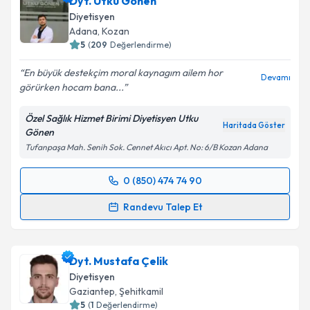
Dyt. Utku Gönen
Diyetisyen
Adana
, Kozan
5
(
209
Değerlendirme)
En büyük destekçim moral kaynagım ailem hor
Devamı
görürken hocam bana...
Özel Sağlık Hizmet Birimi Diyetisyen Utku
Haritada Göster
Gönen
​Tufanpaşa Mah. Senih Sok. Cennet Akıcı Apt. No: 6/B Kozan Adana
0 (850) 474 74 90
Randevu Takvimi Talebi
Randevu Talep Et
Dyt. Utku Gönen
için randevu takvimi talebi
oluşturun. Size bu uzmandan randevu almanız için bir
Dyt. Mustafa Çelik
takvim hazırlandığında e-posta ile bilgilendireceğiz.
Diyetisyen
E-posta Adresiniz
Gaziantep
, Şehitkamil
5
(
1
Değerlendirme)