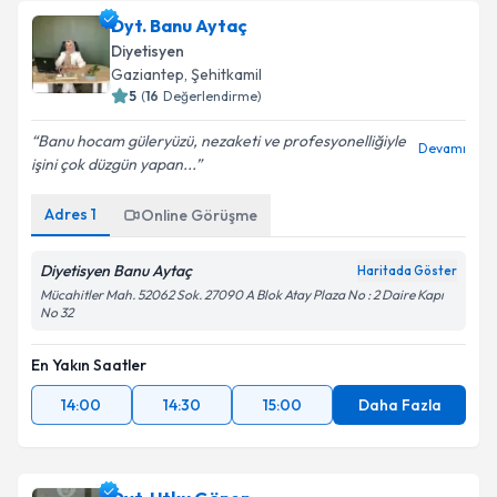
Dyt. Banu Aytaç
Diyetisyen
Gaziantep
, Şehitkamil
5
(
16
Değerlendirme)
Banu hocam güleryüzü, nezaketi ve profesyonelliğiyle
Devamı
işini çok düzgün yapan...
Adres
1
Online Görüşme
Diyetisyen Banu Aytaç
Haritada Göster
Mücahitler Mah. 52062 Sok. 27090 A Blok Atay Plaza No : 2 Daire Kapı
No 32
En Yakın Saatler
14:00
14:30
15:00
Daha Fazla