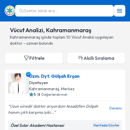
Doktor, klinik ara...
Vücut Analizi, Kahramanmaraş
Kahramanmaraş
içinde toplam
10
Vücut Analizi
uygulayan
doktor - uzman bulundu
Filtrele
Akıllı Sıralama
Uzm. Dyt. Gülşah Erşan
Diyetisyen
Kahramanmaraş
, Merkez
5
(
8
Değerlendirme)
Uzun süredir doktor arıyordum tesadüfen Gülşah
Devamı
hanım çıktı karşıma iyiki...
Özel Sular Akademi Hastanesi
Haritada Göster