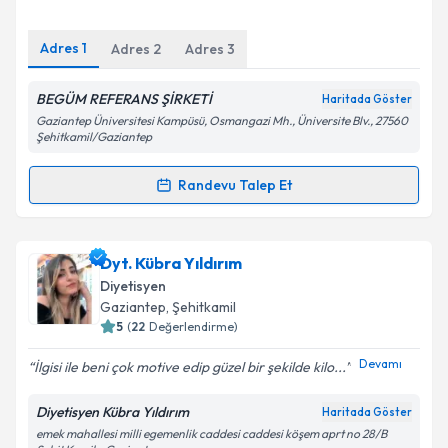
Adres
1
Adres
2
Adres
3
Kişisel verilerimin işlenmesine ilişkin
Aydınlatma
Metni
'ni okudum ve kişisel verilerimin belirtilen
BEGÜM REFERANS ŞİRKETİ
Haritada Göster
kapsamda işlenmesini kabul ediyorum.
Gaziantep Üniversitesi Kampüsü, Osmangazi Mh., Üniversite Blv., 27560
Şehitkamil/Gaziantep
Takvim Talebini Gönder
Randevu Talep Et
Randevu Takvimi Talebi
Dyt. Mustafa Çelik
için randevu takvimi talebi
Dyt. Kübra Yıldırım
oluşturun. Size bu uzmandan randevu almanız için bir
Diyetisyen
takvim hazırlandığında e-posta ile bilgilendireceğiz.
Gaziantep
, Şehitkamil
5
(
22
Değerlendirme)
E-posta Adresiniz
Devamı
İlgisi ile beni çok motive edip güzel bir şekilde kilo...
Diyetisyen Kübra Yıldırım
Haritada Göster
emek mahallesi milli egemenlik caddesi caddesi köşem aprt no 28/B
Kişisel verilerimin işlenmesine ilişkin
Aydınlatma