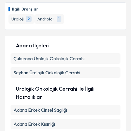
Prof. Dr. Tahsin Turunç
için randevu takvimi talebi
oluşturun. Size bu uzmandan randevu almanız için bir
İlgili Branşlar
takvim hazırlandığında e-posta ile bilgilendireceğiz.
Üroloji
Androloji
2
1
E-posta Adresiniz
Adana İlçeleri
Kişisel verilerimin işlenmesine ilişkin
Aydınlatma
Çukurova
Metni
Ürolojik Onkolojik Cerrahi
'ni okudum ve kişisel verilerimin belirtilen
kapsamda işlenmesini kabul ediyorum.
Seyhan
Ürolojik Onkolojik Cerrahi
Takvim Talebini Gönder
Ürolojik Onkolojik Cerrahi ile İlgili
Hastalıklar
Adana Erkek Cinsel Sağlığı
Adana Erkek Kısırlığı