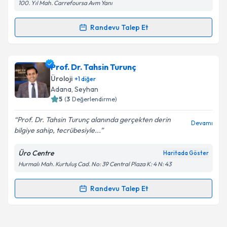
100. Yıl Mah. Carrefoursa Avm Yanı
Randevu Talep Et
Randevu Takvimi Talebi
Uzm. Dr. Güçlü Gürlen
için randevu takvimi talebi
Prof. Dr. Tahsin Turunç
oluşturun. Size bu uzmandan randevu almanız için bir
Üroloji
+
1
diğer
takvim hazırlandığında e-posta ile bilgilendireceğiz.
Adana
, Seyhan
5
(
3
Değerlendirme)
E-posta Adresiniz
Prof. Dr. Tahsin Turunç alanında gerçekten derin
Devamı
bilgiye sahip, tecrübesiyle...
Üro Centre
Haritada Göster
Kişisel verilerimin işlenmesine ilişkin
Aydınlatma
Hurmalı Mah. Kurtuluş Cad. No: 39 Central Plaza K: 4 N: 43
Metni
'ni okudum ve kişisel verilerimin belirtilen
kapsamda işlenmesini kabul ediyorum.
Randevu Talep Et
Randevu Takvimi Talebi
Takvim Talebini Gönder