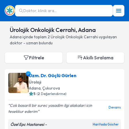
Doktor, klinik ara...
Ürolojik Onkolojik Cerrahi, Adana
Adana
içinde toplam
2
Ürolojik Onkolojik Cerrahi
uygulayan
doktor - uzman bulundu
Filtrele
Akıllı Sıralama
Uzm. Dr. Güçlü Gürlen
Üroloji
Adana
, Çukurova
5
(
2
Değerlendirme)
Cok basarili bir surec yasadim ilgi alakalari icin
Devamı
tesekkur ederim
Özel Epc Hastanesi -
Haritada Göster