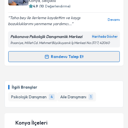
Konya
, Selçuklu
4.9
(
10
Değerlendirme)
E-posta Adresiniz
Taha bey ile ilerleme kaydettim ve kaygı
Devamı
bozukluklarımı yenmeme yardımcı...
Psikonova Psikolojik Danışmanlık Merkezi
Haritada Göster
Kişisel verilerimin işlenmesine ilişkin
Aydınlatma
İhsaniye, Millet Cd. Mehmet Büyükuyanık İş Merkezi No:37/7, 42060
Metni
'ni okudum ve kişisel verilerimin belirtilen
kapsamda işlenmesini kabul ediyorum.
Randevu Talep Et
Randevu Takvimi Talebi
Takvim Talebini Gönder
Psk. Dan. Taha Yalçın
için randevu takvimi talebi
oluşturun. Size bu uzmandan randevu almanız için bir
İlgili Branşlar
takvim hazırlandığında e-posta ile bilgilendireceğiz.
Psikolojik Danışman
Aile Danışmanı
4
1
E-posta Adresiniz
Konya İlçeleri