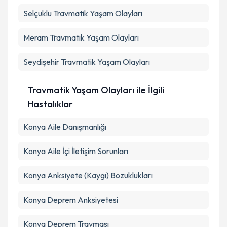
Kişisel verilerimin işlenmesine ilişkin
Aydınlatma
Selçuklu
Metni
Travmatik Yaşam Olayları
'ni okudum ve kişisel verilerimin belirtilen
kapsamda işlenmesini kabul ediyorum.
Meram
Travmatik Yaşam Olayları
Takvim Talebini Gönder
Seydişehir
Travmatik Yaşam Olayları
Travmatik Yaşam Olayları ile İlgili
Hastalıklar
Konya Aile Danışmanlığı
Konya Aile İçi İletişim Sorunları
Konya Anksiyete (Kaygı) Bozuklukları
Konya Deprem Anksiyetesi
Konya Deprem Travması