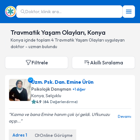
Doktor, klinik ara...
Travmatik Yaşam Olayları, Konya
Konya
içinde toplam
4
Travmatik Yaşam Olayları
uygulayan
doktor - uzman bulundu
Filtrele
Akıllı Sıralama
Uzm. Psk. Dan. Emine Ürün
Psikolojik Danışman
+
1
diğer
Konya
, Selçuklu
4.9
(
64
Değerlendirme)
Kızıma ve bana Emine hanım çok iyi geldi. Ufkunuzu
Devamı
açıp...
Adres
1
Online Görüşme