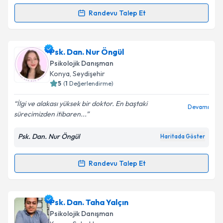
Randevu Talep Et
Randevu Takvimi Talebi
Psk. Dan. Furkan Yaylacık
için randevu takvimi
Psk. Dan. Nur Öngül
talebi oluşturun. Size bu uzmandan randevu almanız
Psikolojik Danışman
için bir takvim hazırlandığında e-posta ile
Konya
, Seydişehir
bilgilendireceğiz.
5
(
1
Değerlendirme)
E-posta Adresiniz
İlgi ve alakası yüksek bir doktor. En baştaki
Devamı
sürecimizden itibaren...
Psk. Dan. Nur Öngül
Haritada Göster
Kişisel verilerimin işlenmesine ilişkin
Aydınlatma
Metni
'ni okudum ve kişisel verilerimin belirtilen
Randevu Talep Et
Randevu Takvimi Talebi
kapsamda işlenmesini kabul ediyorum.
Takvim Talebini Gönder
Psk. Dan. Nur Öngül
için randevu takvimi talebi
Psk. Dan. Taha Yalçın
oluşturun. Size bu uzmandan randevu almanız için bir
Psikolojik Danışman
takvim hazırlandığında e-posta ile bilgilendireceğiz.