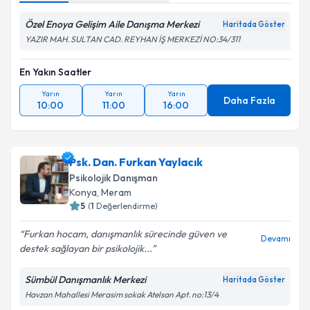
Özel Enoya Gelişim Aile Danışma Merkezi
Haritada Göster
YAZIR MAH. SULTAN CAD. REYHAN İŞ MERKEZİ NO:34/311
En Yakın Saatler
Yarın
Yarın
Yarın
Daha Fazla
10:00
11:00
16:00
Psk. Dan. Furkan Yaylacık
Psikolojik Danışman
Konya
, Meram
5
(
1
Değerlendirme)
Furkan hocam, danışmanlık sürecinde güven ve
Devamı
destek sağlayan bir psikolojik...
Sümbül Danışmanlık Merkezi
Haritada Göster
Havzan Mahallesi Merasim sokak Atelsan Apt. no:13/4