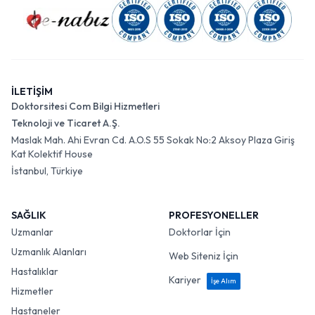
İLETİŞİM
Doktorsitesi Com Bilgi Hizmetleri
Teknoloji ve Ticaret A.Ş.
Maslak Mah. Ahi Evran Cd. A.O.S 55 Sokak No:2 Aksoy Plaza Giriş
Kat Kolektif House
İstanbul, Türkiye
SAĞLIK
PROFESYONELLER
Uzmanlar
Doktorlar İçin
Uzmanlık Alanları
Web Siteniz İçin
Hastalıklar
Kariyer
İşe Alım
Hizmetler
Hastaneler