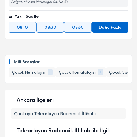
Balgat, Muhsin Yazıcıoğlu Cd. No:54
En Yakın Saatler
08:10
08:30
08:50
Daha Fazla
İlgili Branşlar
Çocuk Nefrolojisi
Çocuk Romatolojisi
Çocuk Sağlığı v
1
1
Ankara İlçeleri
Çankaya
Tekrarlayan Bademcik İltihabı
Tekrarlayan Bademcik İltihabı ile İlgili