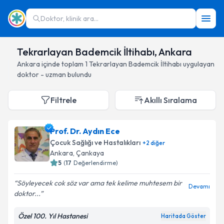
Doktor, klinik ara...
Tekrarlayan Bademcik İltihabı, Ankara
Ankara
içinde toplam
1
Tekrarlayan Bademcik İltihabı
uygulayan
doktor - uzman bulundu
Filtrele
Akıllı Sıralama
Prof. Dr. Aydın Ece
Çocuk Sağlığı ve Hastalıkları
+
2
diğer
Ankara
, Çankaya
5
(
17
Değerlendirme)
Söyleyecek cok söz var ama tek kelime muhtesem bir
Devamı
doktor...
Özel 100. Yıl Hastanesi
Haritada Göster