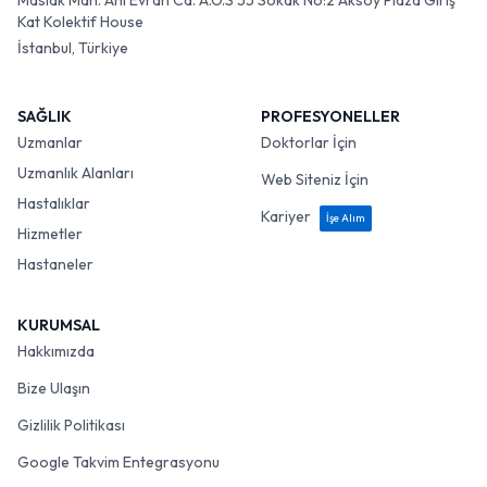
Maslak Mah. Ahi Evran Cd. A.O.S 55 Sokak No:2 Aksoy Plaza Giriş
Kat Kolektif House
İstanbul, Türkiye
SAĞLIK
PROFESYONELLER
Uzmanlar
Doktorlar İçin
Uzmanlık Alanları
Web Siteniz İçin
Hastalıklar
Kariyer
İşe Alım
Hizmetler
Hastaneler
KURUMSAL
Hakkımızda
Bize Ulaşın
Gizlilik Politikası
Google Takvim Entegrasyonu