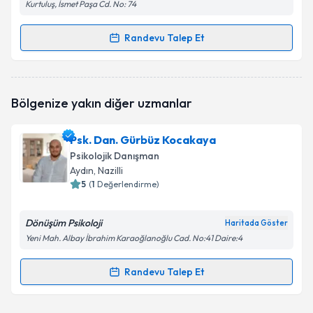
Kurtuluş, İsmet Paşa Cd. No: 74
Randevu Talep Et
Randevu Takvimi Talebi
Psk. Dan. Osman CAN
için randevu takvimi talebi
Bölgenize yakın diğer uzmanlar
oluşturun. Size bu uzmandan randevu almanız için bir
takvim hazırlandığında e-posta ile bilgilendireceğiz.
Psk. Dan. Gürbüz Kocakaya
E-posta Adresiniz
Psikolojik Danışman
Aydın
, Nazilli
5
(
1
Değerlendirme)
Kişisel verilerimin işlenmesine ilişkin
Aydınlatma
Dönüşüm Psikoloji
Haritada Göster
Metni
'ni okudum ve kişisel verilerimin belirtilen
Yeni Mah. Albay İbrahim Karaoğlanoğlu Cad. No:41 Daire:4
kapsamda işlenmesini kabul ediyorum.
Randevu Talep Et
Randevu Takvimi Talebi
Takvim Talebini Gönder