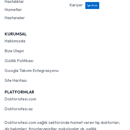
Hastalıklar
Kariyer
İşe Alım
Hizmetler
Hastaneler
KURUMSAL
Hakkımızda
Bize Ulaşın
Gizlilik Politikası
Google Takvim Entegrasyonu
Site Haritası
PLATFORMLAR
Doktorsitesi.com
Doktorsitesi.az
Doktorsitesi.com sağlık sektöründe hizmet veren tıp doktorları,
diş hekimleri, fizyoterapistler, psikologlar vb. sağlık