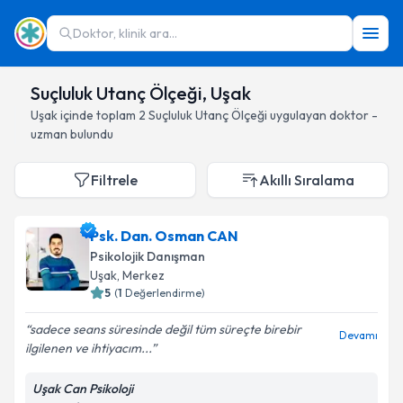
Doktor, klinik ara...
Suçluluk Utanç Ölçeği, Uşak
Uşak
içinde toplam
2
Suçluluk Utanç Ölçeği
uygulayan doktor -
uzman bulundu
Filtrele
Akıllı Sıralama
Psk. Dan. Osman CAN
Psikolojik Danışman
Uşak
, Merkez
5
(
1
Değerlendirme)
sadece seans süresinde değil tüm süreçte birebir
Devamı
ilgilenen ve ihtiyacım...
Uşak Can Psikoloji