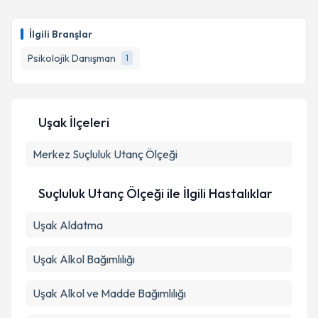
Psk. Dan. Gürbüz Kocakaya
için randevu takvimi
talebi oluşturun. Size bu uzmandan randevu almanız
İlgili Branşlar
için bir takvim hazırlandığında e-posta ile
bilgilendireceğiz.
Psikolojik Danışman
1
E-posta Adresiniz
Uşak İlçeleri
Merkez
Kişisel verilerimin işlenmesine ilişkin
Suçluluk Utanç Ölçeği
Aydınlatma
Metni
'ni okudum ve kişisel verilerimin belirtilen
kapsamda işlenmesini kabul ediyorum.
Suçluluk Utanç Ölçeği ile İlgili Hastalıklar
Uşak Aldatma
Takvim Talebini Gönder
Uşak Alkol Bağımlılığı
Uşak Alkol ve Madde Bağımlılığı