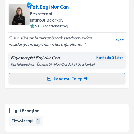
Takvim Talebini Gönder
Fzt. Merve Polat Çelik
için randevu takvimi talebi
Fzt. Ezgi Nur Can
oluşturun. Size bu uzmandan randevu almanız için bir
Fizyoterapi
takvim hazırlandığında e-posta ile bilgilendireceğiz.
İstanbul
, Bakırköy
5
(
1
Değerlendirme)
E-posta Adresiniz
Uzun süredir huzursuz bacak sendromundan
Devamı
muzdariptim. Ezgi hanım kuru iğneleme...
Fizyoterapist Ezgi Nur Can
Haritada Göster
Kişisel verilerimin işlenmesine ilişkin
Aydınlatma
Kartaltepe Mah. Üçtepe Sk. No:42/2 Bakırköy İstanbul
Metni
'ni okudum ve kişisel verilerimin belirtilen
kapsamda işlenmesini kabul ediyorum.
Randevu Talep Et
Randevu Takvimi Talebi
Takvim Talebini Gönder
Fzt. Ezgi Nur Can
için randevu takvimi talebi
oluşturun. Size bu uzmandan randevu almanız için bir
İlgili Branşlar
takvim hazırlandığında e-posta ile bilgilendireceğiz.
Fizyoterapi
1
E-posta Adresiniz