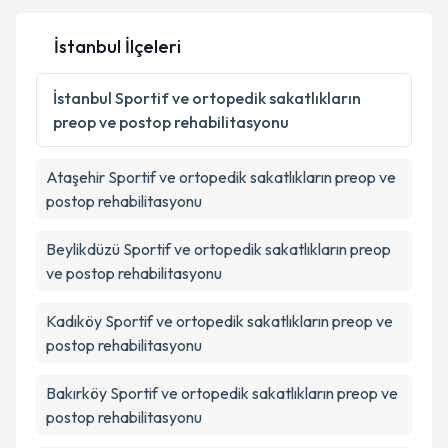
İstanbul İlçeleri
Kişisel verilerimin işlenmesine ilişkin
Aydınlatma
Metni
'ni okudum ve kişisel verilerimin belirtilen
İstanbul
Sportif ve ortopedik sakatlıkların
kapsamda işlenmesini kabul ediyorum.
preop ve postop rehabilitasyonu
Takvim Talebini Gönder
Ataşehir
Sportif ve ortopedik sakatlıkların preop ve
postop rehabilitasyonu
Beylikdüzü
Sportif ve ortopedik sakatlıkların preop
ve postop rehabilitasyonu
Kadıköy
Sportif ve ortopedik sakatlıkların preop ve
postop rehabilitasyonu
Bakırköy
Sportif ve ortopedik sakatlıkların preop ve
postop rehabilitasyonu