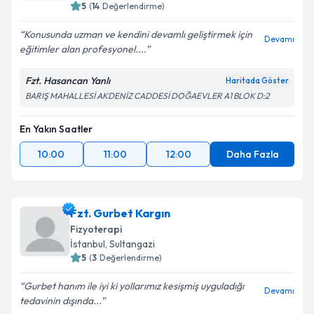
5
(
14
Değerlendirme)
E-posta Adresiniz
Konusunda uzman ve kendini devamlı geliştirmek için
Devamı
eğitimler alan profesyonel....
Fzt. Hasancan Yanlı
Kişisel verilerimin işlenmesine ilişkin
Aydınlatma
Haritada Göster
Metni
'ni okudum ve kişisel verilerimin belirtilen
BARIŞ MAHALLESİ AKDENİZ CADDESİ DOĞAEVLER A1 BLOK D:2
kapsamda işlenmesini kabul ediyorum.
En Yakın Saatler
Takvim Talebini Gönder
10:00
11:00
12:00
Daha Fazla
Fzt. Gurbet Kargın
Fizyoterapi
İstanbul
, Sultangazi
5
(
3
Değerlendirme)
Gurbet hanım ile iyi ki yollarımız kesişmiş uyguladığı
Devamı
tedavinin dışında...