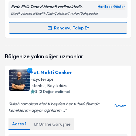
Evde Fizik Tedavi hizmeti verilmektedir.
Haritada Göster
Büyükçekmece/Beylikdüzü/Çatalca/Avcılar/Bahçeşehir
Randevu Talep Et
Randevu Takvimi Talebi
Fzt. Orkun Menek
için randevu takvimi talebi
Bölgenize yakın diğer uzmanlar
oluşturun. Size bu uzmandan randevu almanız için bir
takvim hazırlandığında e-posta ile bilgilendireceğiz.
Fzt. Mehti Cenker
E-posta Adresiniz
Fizyoterapi
İstanbul
, Beylikdüzü
5
(
2
Değerlendirme)
Allah razı olsun Mehti beyden her tutulduğumda
Kişisel verilerimin işlenmesine ilişkin
Aydınlatma
Devamı
kemiklerimi açıyor ağrılarım...
Metni
'ni okudum ve kişisel verilerimin belirtilen
kapsamda işlenmesini kabul ediyorum.
Adres
1
Online Görüşme