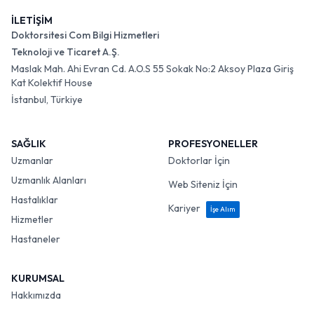
İLETİŞİM
Doktorsitesi Com Bilgi Hizmetleri
Teknoloji ve Ticaret A.Ş.
Maslak Mah. Ahi Evran Cd. A.O.S 55 Sokak No:2 Aksoy Plaza Giriş
Kat Kolektif House
İstanbul, Türkiye
SAĞLIK
PROFESYONELLER
Uzmanlar
Doktorlar İçin
Uzmanlık Alanları
Web Siteniz İçin
Hastalıklar
Kariyer
İşe Alım
Hizmetler
Hastaneler
KURUMSAL
Hakkımızda