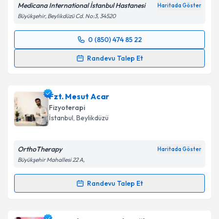
Takvim Talebini Gönder
Medicana International İstanbul Hastanesi
Haritada Göster
Büyükşehir, Beylikdüzü Cd. No:3, 34520
0 (850) 474 85 22
Randevu Takvimi Talebi
Randevu Talep Et
Fzt. Mehti Cenker
için randevu takvimi talebi
oluşturun. Size bu uzmandan randevu almanız için bir
Fzt. Mesut Acar
takvim hazırlandığında e-posta ile bilgilendireceğiz.
Fizyoterapi
E-posta Adresiniz
İstanbul
, Beylikdüzü
OrthoTherapy
Haritada Göster
Büyükşehir Mahallesi 22 A,
Kişisel verilerimin işlenmesine ilişkin
Aydınlatma
Metni
'ni okudum ve kişisel verilerimin belirtilen
Randevu Talep Et
kapsamda işlenmesini kabul ediyorum.
Randevu Takvimi Talebi
Takvim Talebini Gönder