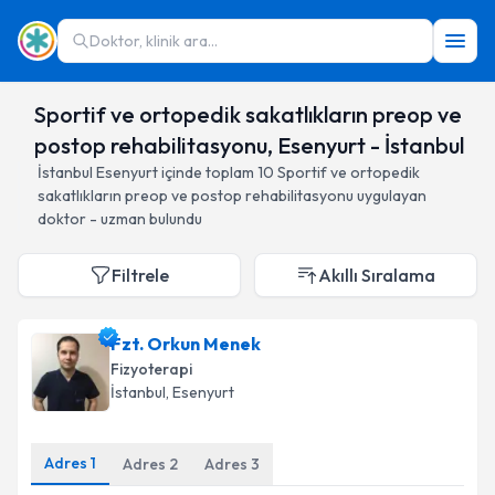
Doktor, klinik ara...
Sportif ve ortopedik sakatlıkların preop ve
postop rehabilitasyonu, Esenyurt - İstanbul
İstanbul
Esenyurt
içinde toplam
10
Sportif ve ortopedik
sakatlıkların preop ve postop rehabilitasyonu
uygulayan
doktor - uzman bulundu
Filtrele
Akıllı Sıralama
Fzt. Orkun Menek
Fizyoterapi
İstanbul
, Esenyurt
Adres
1
Adres
2
Adres
3