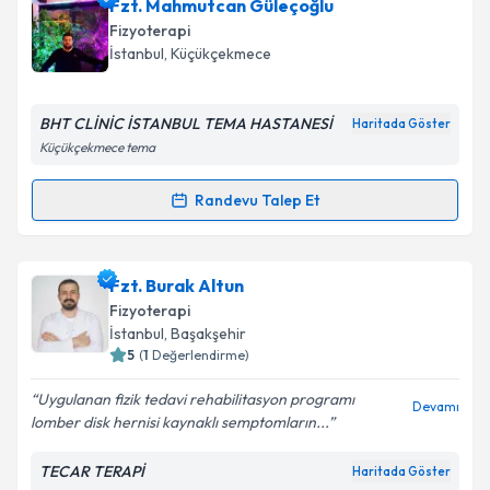
Fzt. Mesut Acar
için randevu takvimi talebi oluşturun.
Fzt. Mahmutcan Güleçoğlu
Size bu uzmandan randevu almanız için bir takvim
Fizyoterapi
hazırlandığında e-posta ile bilgilendireceğiz.
İstanbul
, Küçükçekmece
E-posta Adresiniz
BHT CLİNİC İSTANBUL TEMA HASTANESİ
Haritada Göster
Küçükçekmece tema
Kişisel verilerimin işlenmesine ilişkin
Aydınlatma
Randevu Talep Et
Randevu Takvimi Talebi
Metni
'ni okudum ve kişisel verilerimin belirtilen
kapsamda işlenmesini kabul ediyorum.
Fzt. Mahmutcan Güleçoğlu
için randevu takvimi
Fzt. Burak Altun
talebi oluşturun. Size bu uzmandan randevu almanız
Takvim Talebini Gönder
Fizyoterapi
için bir takvim hazırlandığında e-posta ile
İstanbul
, Başakşehir
bilgilendireceğiz.
5
(
1
Değerlendirme)
E-posta Adresiniz
Uygulanan fizik tedavi rehabilitasyon programı
Devamı
lomber disk hernisi kaynaklı semptomların...
TECAR TERAPİ
Haritada Göster