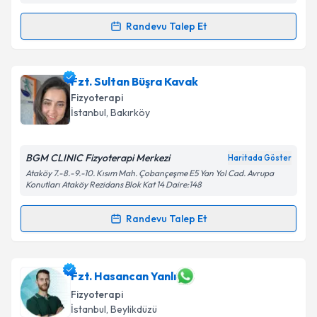
Kişisel verilerimin işlenmesine ilişkin
Aydınlatma
Metni
'ni okudum ve kişisel verilerimin belirtilen
Randevu Talep Et
Randevu Takvimi Talebi
kapsamda işlenmesini kabul ediyorum.
Takvim Talebini Gönder
Fzt. Burak Altun
için randevu takvimi talebi oluşturun.
Fzt. Sultan Büşra Kavak
Size bu uzmandan randevu almanız için bir takvim
Fizyoterapi
hazırlandığında e-posta ile bilgilendireceğiz.
İstanbul
, Bakırköy
E-posta Adresiniz
BGM CLINIC Fizyoterapi Merkezi
Haritada Göster
Ataköy 7.-8.-9.-10. Kısım Mah. Çobançeşme E5 Yan Yol Cad. Avrupa
Konutları Ataköy Rezidans Blok Kat 14 Daire:148
Kişisel verilerimin işlenmesine ilişkin
Aydınlatma
Randevu Talep Et
Metni
'ni okudum ve kişisel verilerimin belirtilen
Randevu Takvimi Talebi
kapsamda işlenmesini kabul ediyorum.
Fzt. Sultan Büşra Kavak
için randevu takvimi talebi
Fzt. Hasancan Yanlı
Takvim Talebini Gönder
oluşturun. Size bu uzmandan randevu almanız için bir
Fizyoterapi
takvim hazırlandığında e-posta ile bilgilendireceğiz.
İstanbul
, Beylikdüzü