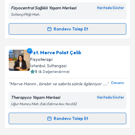
Fizyocentral Sağlıklı Yaşam Merkezi
Haritada Göster
Sultançiftliği Mah.
Randevu Talep Et
Randevu Takvimi Talebi
Fzt. Gurbet Kargın
için randevu takvimi talebi
Fzt. Merve Polat Çelik
oluşturun. Size bu uzmandan randevu almanız için bir
Fizyoterapi
takvim hazırlandığında e-posta ile bilgilendireceğiz.
İstanbul
, Sultangazi
5
(
4
Değerlendirme)
E-posta Adresiniz
Devamı
Merve Hanım , birebir ve sabırla sizinle ilgileniyor ....
Therapyco Yaşam Merkezi
Haritada Göster
Uğur Mumcu Mah. Eski Edirne Asv. No:652
Kişisel verilerimin işlenmesine ilişkin
Aydınlatma
Metni
'ni okudum ve kişisel verilerimin belirtilen
kapsamda işlenmesini kabul ediyorum.
Randevu Talep Et
Randevu Takvimi Talebi