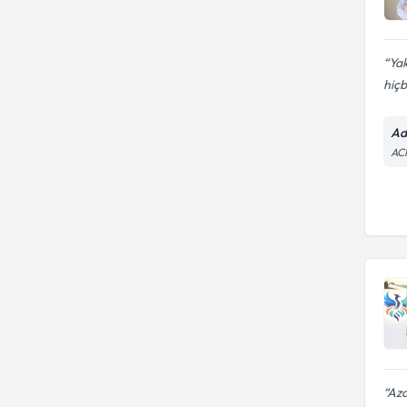
Yak
hiçbi
Ad
AC
Aza