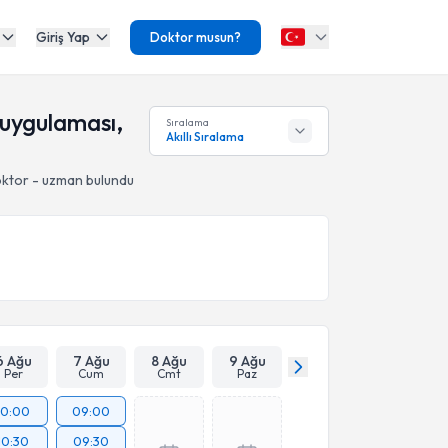
Giriş Yap
Doktor musun?
 uygulaması,
Sıralama
Akıllı Sıralama
ktor - uzman bulundu
6 Ağu
7 Ağu
8 Ağu
9 Ağu
Per
Cum
Cmt
Paz
10:00
09:00
10:30
09:30