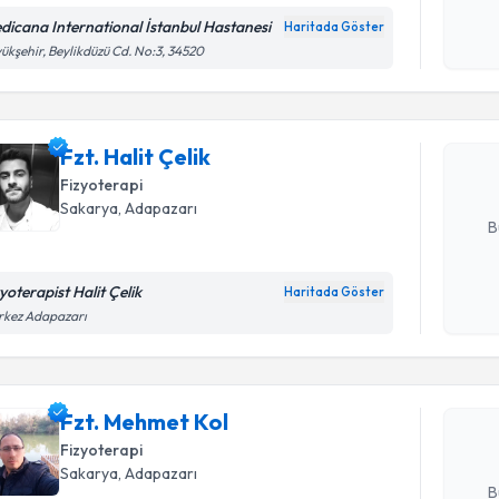
işlenm
dicana International İstanbul Hastanesi
Haritada Göster
Randevu T
ükşehir, Beylikdüzü Cd. No:3, 34520
Fzt. Halit 
uzmandan ra
Fzt. Halit Çelik
posta ile bi
Fizyoterapi
E-posta Ad
Sakarya
, Adapazarı
B
yoterapist Halit Çelik
Haritada Göster
Randevu T
Kişisel
rkez Adapazarı
okudum
işlenm
Fzt. Mehm
uzmandan ra
Fzt. Mehmet Kol
posta ile bi
Fizyoterapi
E-posta Ad
Sakarya
, Adapazarı
B