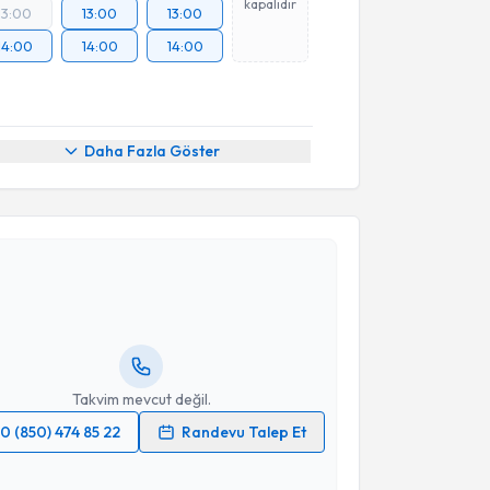
kapalıdır
13:00
13:00
13:00
14:00
14:00
14:00
Daha Fazla Göster
akvimi Talebi
i Cenker
için randevu takvimi talebi oluşturun. Size bu
ndevu almanız için bir takvim hazırlandığında e-
lgilendireceğiz.
resiniz
Takvim mevcut değil.
0 (850) 474 85 22
Randevu Talep Et
 verilerimin işlenmesine ilişkin
Aydınlatma Metni
'ni
 ve kişisel verilerimin belirtilen kapsamda