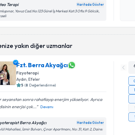
Kişisel
teo Terapi
Haritada Göster
okudum
lupınar, Yavuz Cad.No:123 Gürel İş Merkezi Kat:3 Ofis:9 Gölcük,
işlenm
aeli
enize yakın diğer uzmanlar
Fzt. Berra Akyağcı
Fizyoterapi
Aydın
, Efeler
5
(
8
Değerlendirme)
 seyanstan sonra rahatlayıp enerjim yükseliyor. Ayrıca
isinin enerjisi çok...
Devamı
zyoterapist Berra Akyağcı
Haritada Göster
ylül Mahallesi, İzmir Bulvarı, Çınar Apartmanı, No: 31, Kat: 2, Daire: