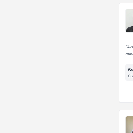
kır
minu
Fz
Gün