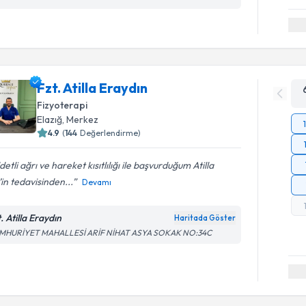
Fzt. Atilla Eraydın
Fizyoterapi
Elazığ
, Merkez
4.9
(
144
Değerlendirme)
detli ağrı ve hareket kısıtlılığı ile başvurduğum Atilla
in tedavisinden...
Devamı
. Atilla Eraydın
Haritada Göster
MHURİYET MAHALLESİ ARİF NİHAT ASYA SOKAK NO:34C