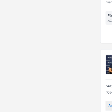
mem
Fi
AC
All
açıy
A