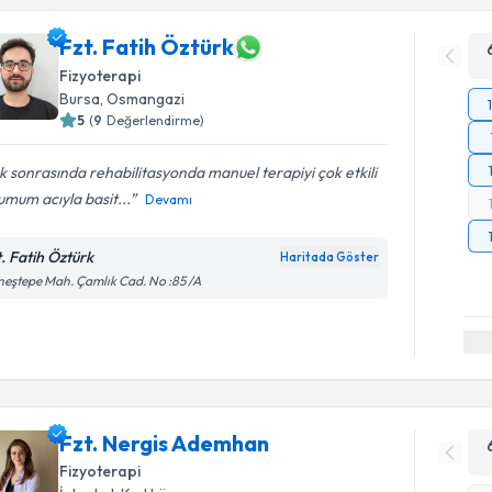
Fzt. Fatih Öztürk
Fizyoterapi
Bursa
, Osmangazi
5
(
9
Değerlendirme)
ık sonrasında rehabilitasyonda manuel terapiyi çok etkili
mum acıyla basit...
Devamı
t. Fatih Öztürk
Haritada Göster
eştepe Mah. Çamlık Cad. No :85 /A
Fzt. Nergis Ademhan
Fizyoterapi