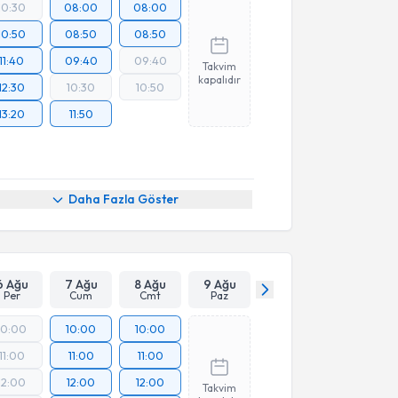
10:30
08:00
08:00
10:50
08:50
08:50
11:40
09:40
09:40
Takvim
kapalıdır
12:30
10:30
10:50
13:20
11:50
Daha Fazla Göster
6 Ağu
7 Ağu
8 Ağu
9 Ağu
Per
Cum
Cmt
Paz
10:00
10:00
10:00
11:00
11:00
11:00
12:00
12:00
12:00
Takvim