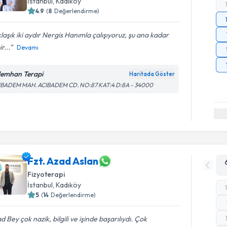
İstanbul
, Kadıköy
4.9
(
8
Değerlendirme)
laşık iki aydır Nergis Hanımla çalışıyoruz, şu ana kadar
r...
Devamı
emhan Terapi
Haritada Göster
IBADEM MAH. ACIBADEM CD. NO:87 KAT:4 D:8A - 34000
Fzt. Azad Aslan
Fizyoterapi
İstanbul
, Kadıköy
5
(
14
Değerlendirme)
d Bey çok nazik, bilgili ve işinde başarılıydı. Çok