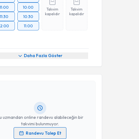
11:00
10:00
Takvim
Takvim
kapalıdır
kapalıdır
11:30
10:30
12:00
11:00
Daha Fazla Göster
akvimi Talebi
 Elif Kırca
için randevu takvimi talebi oluşturun. Size
 randevu almanız için bir takvim hazırlandığında e-
lgilendireceğiz.
resiniz
u uzmandan online randevu alabileceğin bir
takvimi bulunmuyor.
Randevu Talep Et