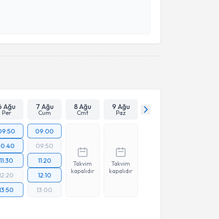
 verilerimin işlenmesine ilişkin
Aydınlatma Metni
'ni
 ve kişisel verilerimin belirtilen kapsamda
esini kabul ediyorum.
Takvim Talebini Gönder
6 Ağu
7 Ağu
8 Ağu
9 Ağu
Per
Cum
Cmt
Paz
09:50
09:00
10:40
09:50
11:30
11:20
Takvim
Takvim
kapalıdır
kapalıdır
12:20
12:10
13:50
13:00