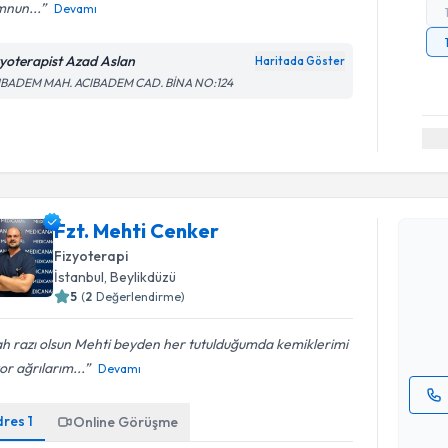
nun...
Devamı
zyoterapist Azad Aslan
Haritada Göster
IBADEM MAH. ACIBADEM CAD. BİNA NO:124
Randevu T
Fzt. Mehti Cenker
Fzt. Meht
Fizyoterapi
uzmandan ra
İstanbul
, Beylikdüzü
posta ile bi
5
(
2
Değerlendirme)
E-posta Ad
ah razı olsun Mehti beyden her tutulduğumda kemiklerimi
or ağrılarım...
Devamı
dres
1
Online Görüşme
Kişisel
okudum