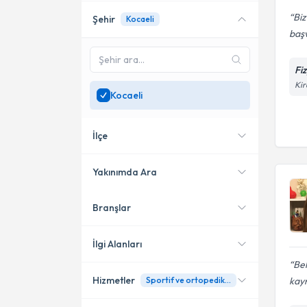
Biz
Şehir
Kocaeli
başv
Fi
Kir
Kocaeli
İlçe
Yakınımda Ara
Branşlar
Konumuma yakın uzmanları
Gebze
göster
Gölcük
İlgi Alanları
Be
Hizmetler
kayn
Sportif ve ortopedik sakatlıklara yönelik osteopathy ve manual therapy uygulaması
Fizyoterapi