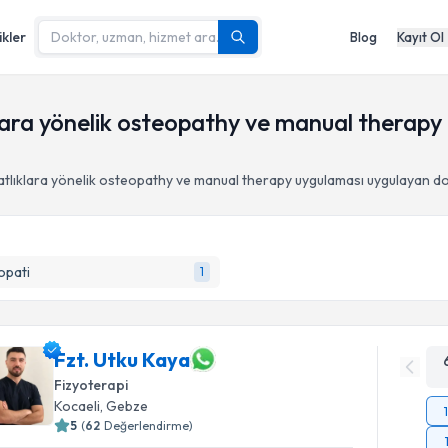
ikler
Blog
Kayıt Ol
klara yönelik osteopathy ve manual therapy
atlıklara yönelik osteopathy ve manual therapy uygulaması
uygulayan do
opati
1
Fzt. Utku Kaya
Fizyoterapi
Kocaeli
, Gebze
5
(
62
Değerlendirme)