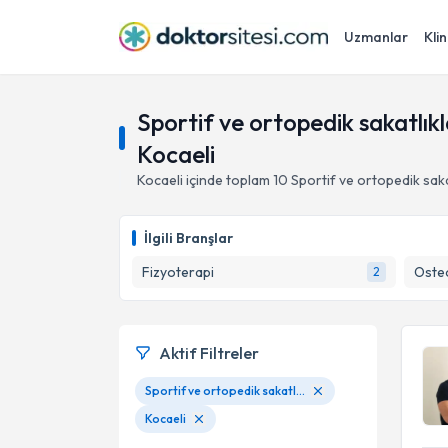
Uzmanlar
Klin
Sportif ve ortopedik sakatlı
Kocaeli
Kocaeli
içinde toplam
10
Sportif ve ortopedik sak
İlgili Branşlar
Fizyoterapi
Oste
2
Aktif Filtreler
Sportif ve ortopedik sakatlıklara yönelik osteopathy ve manual therapy uygulaması
Kocaeli