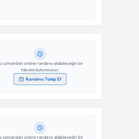
esini kabul ediyorum.
akvimi Talebi
Takvim Talebini Gönder
Çelik
için randevu takvimi talebi oluşturun. Size bu
ndevu almanız için bir takvim hazırlandığında e-
lgilendireceğiz.
resiniz
u uzmandan online randevu alabileceğin bir
takvimi bulunmuyor.
Randevu Talep Et
akvimi Talebi
 verilerimin işlenmesine ilişkin
Aydınlatma Metni
'ni
 ve kişisel verilerimin belirtilen kapsamda
esini kabul ediyorum.
et Kol
için randevu takvimi talebi oluşturun. Size bu
ndevu almanız için bir takvim hazırlandığında e-
lgilendireceğiz.
Takvim Talebini Gönder
resiniz
u uzmandan online randevu alabileceğin bir