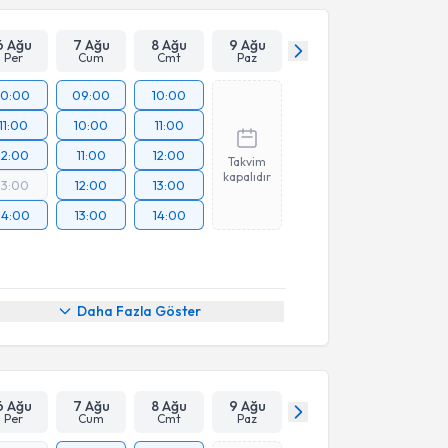
6 Ağu
7 Ağu
8 Ağu
9 Ağu
Per
Cum
Cmt
Paz
10:00
09:00
10:00
11:00
10:00
11:00
12:00
11:00
12:00
Takvim
kapalıdır
13:00
12:00
13:00
14:00
13:00
14:00
Daha Fazla Göster
6 Ağu
7 Ağu
8 Ağu
9 Ağu
Per
Cum
Cmt
Paz