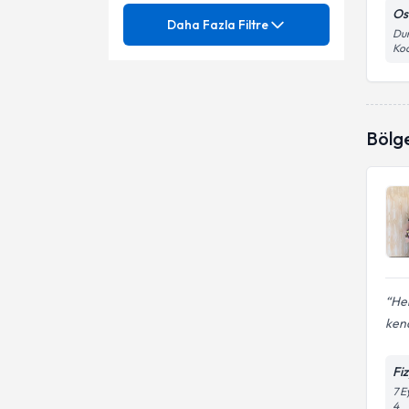
Osteopati
Mezuniyet
Os
Aşil Tendonu Yaralanmaları
Daha Fazla Filtre
Dum
Koc
Ayak Bileği Kırıkları
Ünvan
Ameliyatsız bel fıtığı tedavisi
Bel Ağrısı
Ameliyatsız boyun fıtığı
DUMLUPINAR ÜNİVERSİTESİ
tedavisi
Bel Fıtığı
Bölg
Bel - boyun fıtığı
OKAN ÜNİVERSİTESİ
Fzt.
Boyun Fıtığı
Down Sendromu
Çıkık Kürek Kemiği ( Kanat
Eklem manüplasyonları
Skapula )
Dirsek Sinir Sıkışması (Kübital
Eklem ve yumuşak doku
Tünel Sendromu)
mobilizasyon teknikleri
Diz ve Ayak Bileği Ağrıları
El bileğinde sinir sıkışması
Her
(karpal tünel sendromu)
kend
Donuk Omuz
Fizik tedavi
Eklem Rahatsızlıkları
Fi
Hemipleji rehabilitasyon
7 E
4