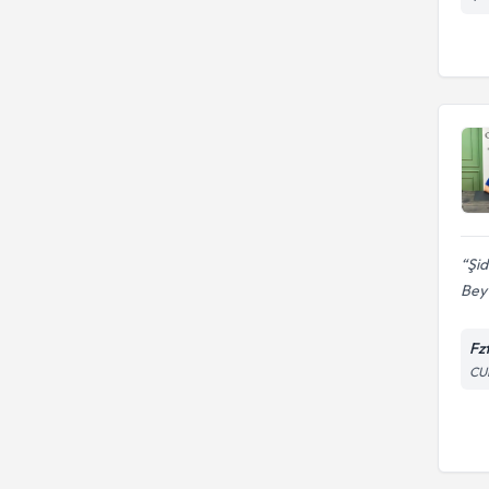
İnme tedavisi
Şid
Bey’
Fzt
CU