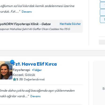
 oğlumun sol kol kıkırdak kemik zedelenmesi üzerine
urduk. Fzt....
Devamı
zyoNORM Fizyoterapi Klinik - Gebze
Haritada Göster
azpınar Mahallesi Şehit Ali Gaffar Okan Caddesi No:115 G
Randevu T
Fzt. Havva Elif Kırca
Fzt. Havva
bu uzmandan
Fizyoterapi
+
1
diğer
posta ile bi
Kocaeli
, Gölcük
5
(
10
Değerlendirme)
E-posta Ad
B
limde daha çokta sağ bacağımda aşırı yüklenmeden
aklı ağrılar vardı...
Devamı