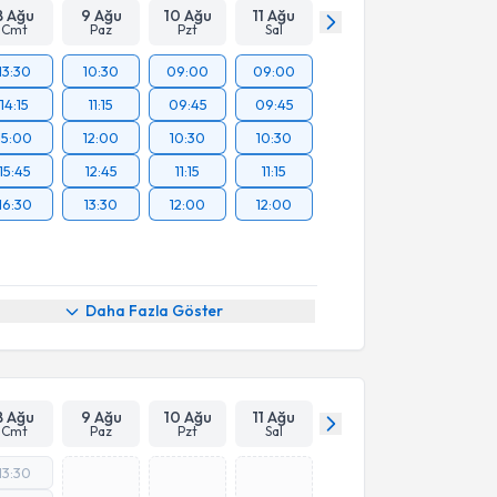
8 Ağu
9 Ağu
10 Ağu
11 Ağu
Cmt
Paz
Pzt
Sal
13:30
10:30
09:00
09:00
14:15
11:15
09:45
09:45
15:00
12:00
10:30
10:30
15:45
12:45
11:15
11:15
16:30
13:30
12:00
12:00
Daha Fazla Göster
8 Ağu
9 Ağu
10 Ağu
11 Ağu
Cmt
Paz
Pzt
Sal
13:30