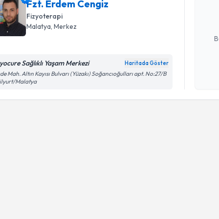
Fzt. Erdem Cengiz
posta ile bi
Fizyoterapi
E-posta Ad
Malatya
, Merkez
B
zyocure Sağlıklı Yaşam Merkezi
Haritada Göster
Kişisel
de Mah. Altın Kayısı Bulvarı (Yüzakı) Soğancıoğulları apt. No:27/B
ilyurt/Malatya
okudum
işlenm