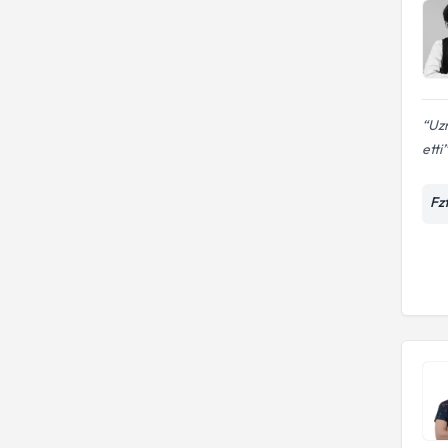
Uzm
etti
Fzt