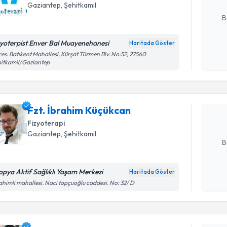
E-posta Ad
Gaziantep
, Şehitkamil
B
zyoterpist Enver Bal Muayenehanesi
Haritada Göster
Randevu T
Kişisel
es: Batıkent Mahallesi, Kürşat Tüzmen Blv. No:52, 27560
itkamil/Gaziantep
okudum
işlenm
Fzt. İbra
Size bu uzm
Fzt. İbrahim Küçükcan
hazırlandığ
Fizyoterapi
E-posta Ad
Gaziantep
, Şehitkamil
B
opya Aktif Sağlıklı Yaşam Merkezi
Haritada Göster
Randevu T
Kişisel
ahimli mahallesi. Naci topçuoğlu caddesi. No: 32/ D
okudum
işlenm
Fzt. Erde
bu uzmandan