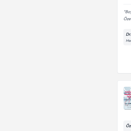
Boy
Özel
Dr
Me
Öz