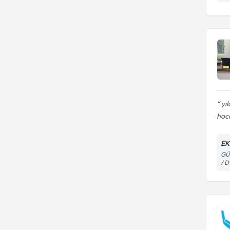
yıl
hoca
EK
GÜ
/ D