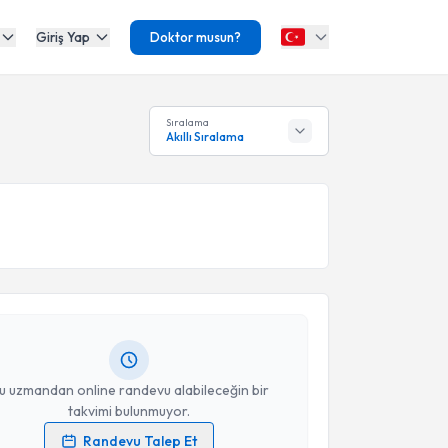
Giriş Yap
Doktor musun?
Sıralama
Akıllı Sıralama
akvimi Talebi
Kılıç
için randevu takvimi talebi oluşturun. Size bu
ndevu almanız için bir takvim hazırlandığında e-
lgilendireceğiz.
resiniz
u uzmandan online randevu alabileceğin bir
takvimi bulunmuyor.
Randevu Talep Et