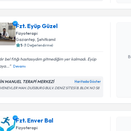
okudum
Randevu T
işlenm
Fzt. Eyüp Güzel
Fzt. Eyüp 
uzmandan ra
Fizyoterapi
posta ile bi
Gaziantep
, Şehitkamil
5
(
1
Değerlendirme)
E-posta Ad
B
dır bel fıtığı hastasıydım gitmediğim yer kalmadı. Eyüp
ya...
Devamı
Kişisel
İN MANUEL TERAPİ MERKEZİ
Haritada Göster
okudum
VENEVLER MAH. DUİSBURG BULV. DENİZ SİTESİ B. BLOK NO 58
işlenm
Randevu T
Fzt. Enver
uzmandan ra
Fzt. Enver Bal
posta ile bi
Fizyoterapi