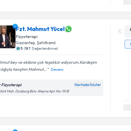
Fzt. Mahmut Yücel
Fizyoterapi
Gaziantep
, Şehitkamil
5
(
187
Değerlendirme)
hmut bey ve ekibine çok teşekkür ediyorum.Kardeşim
ılığıyla tanıştım Mahmut...
Devamı
 Fizyoterapi
Haritada Göster
türk Mah. Duisburg Bulv. Aleyna Apt. No: 19/B