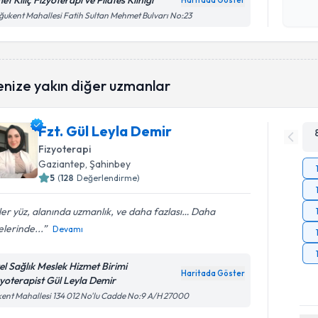
et Kılıç Fizyoterapi ve Pilates Kliniği
Haritada Göster
Kişisel
ukent Mahallesi Fatih Sultan Mehmet Bulvarı No:23
okudum
işlenm
enize yakın diğer uzmanlar
Fzt. Gül Leyla Demir
Fizyoterapi
Gaziantep
, Şahinbey
5
(
128
Değerlendirme)
er yüz, alanında uzmanlık, ve daha fazlası… Daha
lerinde...
Devamı
el Sağlık Meslek Hizmet Birimi
Haritada Göster
zyoterapist Gül Leyla Demir
ent Mahallesi 134 012 No'lu Cadde No:9 A/H 27000