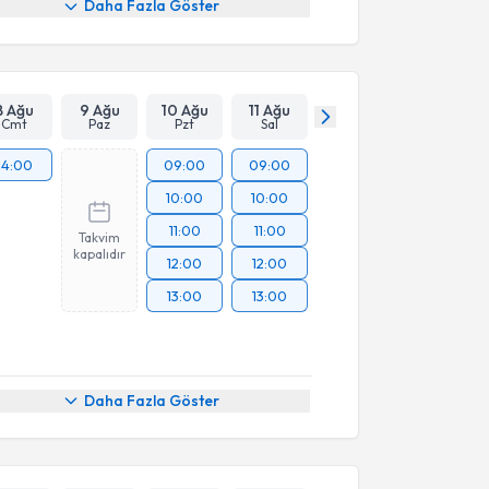
Daha Fazla Göster
8 Ağu
9 Ağu
10 Ağu
11 Ağu
Cmt
Paz
Pzt
Sal
14:00
09:00
09:00
10:00
10:00
11:00
11:00
Takvim
kapalıdır
12:00
12:00
13:00
13:00
Daha Fazla Göster