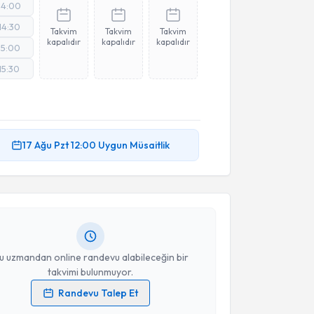
14:00
14:30
Takvim
Takvim
Takvim
kapalıdır
kapalıdır
kapalıdır
15:00
15:30
akvimi Talebi
17 Ağu
Pzt
12:00
Uygun Müsaitlik
 Niziplioğlu
için randevu takvimi talebi oluşturun.
andan randevu almanız için bir takvim
ında e-posta ile bilgilendireceğiz.
resiniz
u uzmandan online randevu alabileceğin bir
takvimi bulunmuyor.
Randevu Talep Et
 verilerimin işlenmesine ilişkin
Aydınlatma Metni
'ni