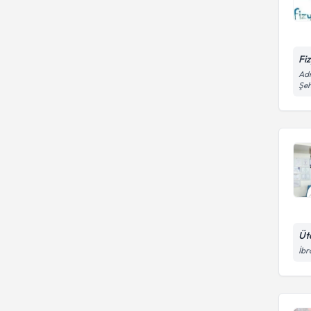
Fi
Adr
Şeh
Üt
İbr