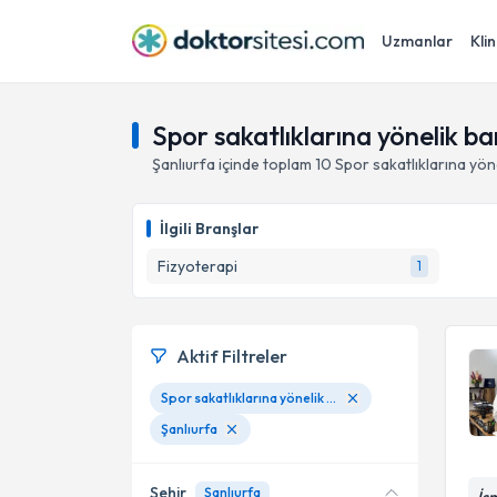
Uzmanlar
Klin
Spor sakatlıklarına yönelik b
Şanlıurfa
içinde toplam
10
Spor sakatlıklarına yö
İlgili Branşlar
Fizyoterapi
1
Aktif Filtreler
Spor sakatlıklarına yönelik bantlama ve bandaj uygulanması
Şanlıurfa
Şehir
Şanlıurfa