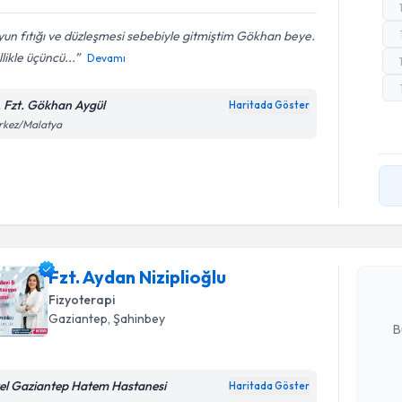
un fıtığı ve düzleşmesi sebebiyle gitmiştim Gökhan beye.
likle üçüncü...
Devamı
. Fzt. Gökhan Aygül
Haritada Göster
rkez/Malatya
Randevu T
Fzt. Aydan
Size bu uzm
hazırlandığ
Fzt. Aydan Niziplioğlu
Fizyoterapi
E-posta Ad
Gaziantep
, Şahinbey
B
el Gaziantep Hatem Hastanesi
Haritada Göster
Kişisel