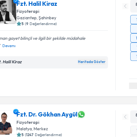
Fzt. Halil Kiraz
Fizyoterapi
Gaziantep
, Şahinbey
5
(
9
Değerlendirme)
an gayet bilinçli ve ilgili bir şekilde müdahale
Devamı
. Halil Kiraz
Haritada Göster
Fzt. Dr. Gökhan Aygül
Fizyoterapi
Malatya
, Merkez
5
(
1247
Değerlendirme)