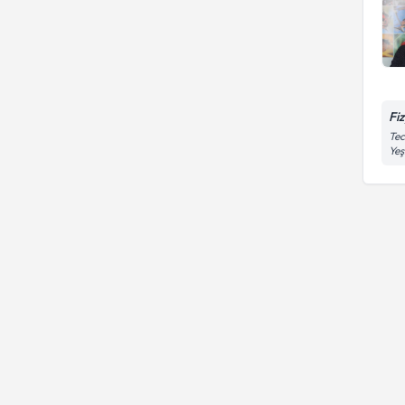
Fi
Tec
Yeş