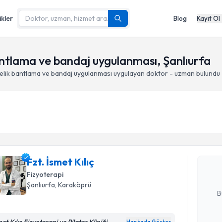
ikler
Blog
Kayıt Ol
antlama ve bandaj uygulanması, Şanlıurfa
nelik bantlama ve bandaj uygulanması
uygulayan doktor - uzman bulundu
Randevu T
Fzt. İsmet 
uzmandan ra
Fzt. İsmet Kılıç
posta ile bi
Fizyoterapi
E-posta Ad
Şanlıurfa
, Karaköprü
B