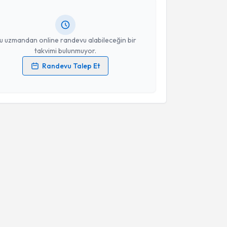
Takvim Talebini Gönder
lgilendireceğiz.
resiniz
u uzmandan online randevu alabileceğin bir
takvimi bulunmuyor.
Randevu Talep Et
 verilerimin işlenmesine ilişkin
Aydınlatma Metni
'ni
 ve kişisel verilerimin belirtilen kapsamda
esini kabul ediyorum.
Takvim Talebini Gönder