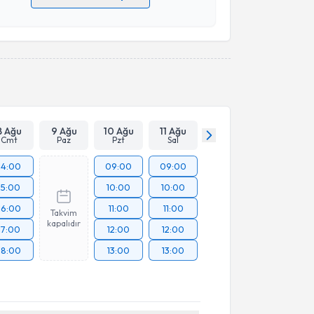
 verilerimin işlenmesine ilişkin
Aydınlatma Metni
'ni
 ve kişisel verilerimin belirtilen kapsamda
esini kabul ediyorum.
Takvim Talebini Gönder
8 Ağu
9 Ağu
10 Ağu
11 Ağu
Cmt
Paz
Pzt
Sal
14:00
09:00
09:00
15:00
10:00
10:00
16:00
11:00
11:00
Takvim
kapalıdır
17:00
12:00
12:00
18:00
13:00
13:00