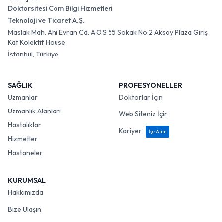
Doktorsitesi Com Bilgi Hizmetleri
Teknoloji ve Ticaret A.Ş.
Maslak Mah. Ahi Evran Cd. A.O.S 55 Sokak No:2 Aksoy Plaza Giriş
Kat Kolektif House
İstanbul, Türkiye
SAĞLIK
PROFESYONELLER
Uzmanlar
Doktorlar İçin
Uzmanlık Alanları
Web Siteniz İçin
Hastalıklar
Kariyer
İşe Alım
Hizmetler
Hastaneler
KURUMSAL
Hakkımızda
Bize Ulaşın