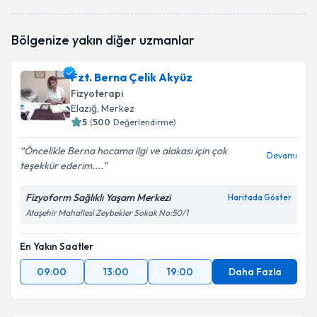
Fzt. Erdem Cengiz
için randevu takvimi talebi
Bölgenize yakın diğer uzmanlar
oluşturun. Size bu uzmandan randevu almanız için bir
takvim hazırlandığında e-posta ile bilgilendireceğiz.
Fzt. Berna Çelik Akyüz
E-posta Adresiniz
Fizyoterapi
Elazığ
, Merkez
5
(
500
Değerlendirme)
Öncelikle Berna hocama ilgi ve alakası için çok
Kişisel verilerimin işlenmesine ilişkin
Aydınlatma
Devamı
teşekkür ederim....
Metni
'ni okudum ve kişisel verilerimin belirtilen
kapsamda işlenmesini kabul ediyorum.
Fizyoform Sağlıklı Yaşam Merkezi
Haritada Göster
Ataşehir Mahallesi Zeybekler Sokak No:50/1
Takvim Talebini Gönder
En Yakın Saatler
09:00
13:00
19:00
Daha Fazla