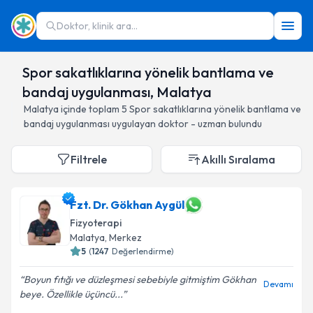
Doktor, klinik ara...
Spor sakatlıklarına yönelik bantlama ve
bandaj uygulanması, Malatya
Malatya
içinde toplam
5
Spor sakatlıklarına yönelik bantlama ve
bandaj uygulanması
uygulayan doktor - uzman bulundu
Filtrele
Akıllı Sıralama
Fzt. Dr. Gökhan Aygül
Fizyoterapi
Malatya
, Merkez
5
(
1247
Değerlendirme)
Boyun fıtığı ve düzleşmesi sebebiyle gitmiştim Gökhan
Devamı
beye. Özellikle üçüncü...