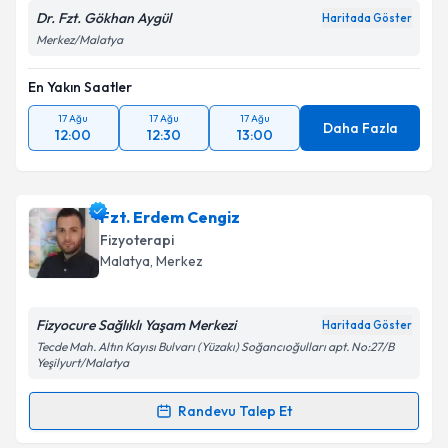
Dr. Fzt. Gökhan Aygül
Haritada Göster
Merkez/Malatya
En Yakın Saatler
17 Ağu
17 Ağu
17 Ağu
Daha Fazla
12:00
12:30
13:00
Fzt. Erdem Cengiz
Fizyoterapi
Malatya
, Merkez
Fizyocure Sağlıklı Yaşam Merkezi
Haritada Göster
Tecde Mah. Altın Kayısı Bulvarı (Yüzakı) Soğancıoğulları apt. No:27/B
Yeşilyurt/Malatya
Randevu Talep Et
Randevu Takvimi Talebi