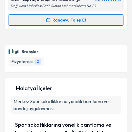
Doğukent Mahallesi Fatih Sultan Mehmet Bulvarı No:23
Kişisel verilerimin işlenmesine ilişkin
Aydınlatma
Randevu Talep Et
Randevu Takvimi Talebi
Metni
'ni okudum ve kişisel verilerimin belirtilen
kapsamda işlenmesini kabul ediyorum.
Fzt. İsmet Kılıç
için randevu takvimi talebi oluşturun.
Size bu uzmandan randevu almanız için bir takvim
Takvim Talebini Gönder
İlgili Branşlar
hazırlandığında e-posta ile bilgilendireceğiz.
Fizyoterapi
2
E-posta Adresiniz
Malatya İlçeleri
Kişisel verilerimin işlenmesine ilişkin
Aydınlatma
Merkez
Metni
Spor sakatlıklarına yönelik bantlama ve
'ni okudum ve kişisel verilerimin belirtilen
kapsamda işlenmesini kabul ediyorum.
bandaj uygulanması
Spor sakatlıklarına yönelik bantlama ve
Takvim Talebini Gönder