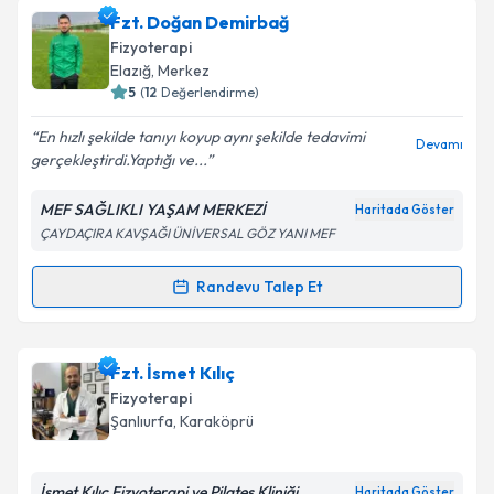
Fzt. Doğan Demirbağ
Fizyoterapi
Elazığ
, Merkez
5
(
12
Değerlendirme)
En hızlı şekilde tanıyı koyup aynı şekilde tedavimi
Devamı
gerçekleştirdi.Yaptığı ve...
MEF SAĞLIKLI YAŞAM MERKEZİ
Haritada Göster
ÇAYDAÇIRA KAVŞAĞI ÜNİVERSAL GÖZ YANI MEF
Randevu Talep Et
Randevu Takvimi Talebi
Fzt. Doğan Demirbağ
için randevu takvimi talebi
Fzt. İsmet Kılıç
oluşturun. Size bu uzmandan randevu almanız için bir
Fizyoterapi
takvim hazırlandığında e-posta ile bilgilendireceğiz.
Şanlıurfa
, Karaköprü
E-posta Adresiniz
İsmet Kılıç Fizyoterapi ve Pilates Kliniği
Haritada Göster