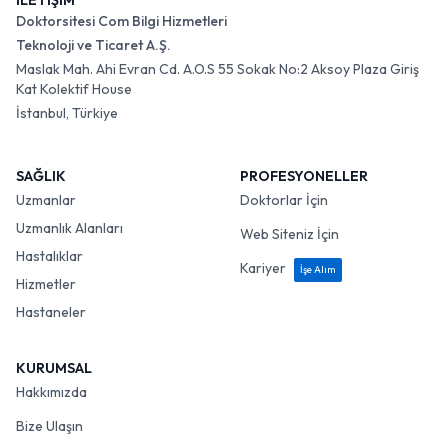
İLETİŞİM
Doktorsitesi Com Bilgi Hizmetleri
Teknoloji ve Ticaret A.Ş.
Maslak Mah. Ahi Evran Cd. A.O.S 55 Sokak No:2 Aksoy Plaza Giriş
Kat Kolektif House
İstanbul, Türkiye
SAĞLIK
PROFESYONELLER
Uzmanlar
Doktorlar İçin
Uzmanlık Alanları
Web Siteniz İçin
Hastalıklar
Kariyer
İşe Alım
Hizmetler
Hastaneler
KURUMSAL
Hakkımızda
Bize Ulaşın