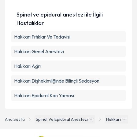
Kişisel verilerimin işlenmesine ilişkin
Aydınlatma
Metni
'ni okudum ve kişisel verilerimin belirtilen
Spinal ve epidural anestezi ile İlgili
kapsamda işlenmesini kabul ediyorum.
Hastalıklar
Takvim Talebini Gönder
Hakkari Fıtıklar Ve Tedavisi
Hakkari Genel Anestezi
Hakkari Ağrı
Hakkari Dişhekimliğinde Bilinçli Sedasyon
Hakkari Epidural Kan Yaması
Ana Sayfa
Spinal Ve Epidural Anestezi
Hakkari