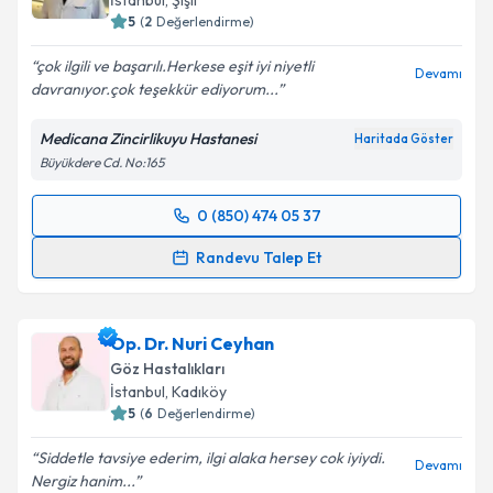
İstanbul
, Şişli
E-posta Adresiniz
5
(
2
Değerlendirme)
çok ilgili ve başarılı.Herkese eşit iyi niyetli
Devamı
davranıyor.çok teşekkür ediyorum...
Kişisel verilerimin işlenmesine ilişkin
Aydınlatma
Medicana Zincirlikuyu Hastanesi
Haritada Göster
Metni
'ni okudum ve kişisel verilerimin belirtilen
Büyükdere Cd. No:165
kapsamda işlenmesini kabul ediyorum.
0 (850) 474 05 37
Randevu Takvimi Talebi
Takvim Talebini Gönder
Randevu Talep Et
Prof. Dr. Cengiz Alagöz
için randevu takvimi talebi
oluşturun. Size bu uzmandan randevu almanız için bir
Op. Dr. Nuri Ceyhan
takvim hazırlandığında e-posta ile bilgilendireceğiz.
Göz Hastalıkları
E-posta Adresiniz
İstanbul
, Kadıköy
5
(
6
Değerlendirme)
Siddetle tavsiye ederim, ilgi alaka hersey cok iyiydi.
Devamı
Nergiz hanim...