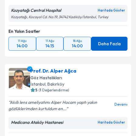
Kişisel verilerimin işlenmesine ilişkin
Aydınlatma
Metni
'ni okudum ve kişisel verilerimin belirtilen
Kozyatağı Central Hospital
Haritada Göster
kapsamda işlenmesini kabul ediyorum.
Kozyatağı, Kocayol Cd. No:19, 34742 Kadıköy/İstanbul, Turkey
En Yakın Saatler
Takvim Talebini Gönder
11 Ağu
11 Ağu
18 Ağu
Daha Fazla
14:00
14:15
14:00
Prof. Dr. Alper Ağca
Göz Hastalıkları
İstanbul
, Bakırköy
5
(
1
Değerlendirme)
Akıllı lens ameliyatımı Alper Hocam yaptı yakın
Devamı
gözlüklerimden kurtuldum en...
Medicana Ataköy Hastanesi
Haritada Göster