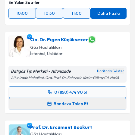
En Yakın Saatler
10:00
10:30
11:00
Daha Fazla
Op. Dr. Figen Küçüksezer
Göz Hastalıkları
İstanbul
, Üsküdar
Batıgöz Tıp Merkezi - Altunizade
Haritada Göster
Altunizade Mahallesi, Ord. Prof. Dr. Fahrettin Kerim Gökay Cd. No:15
0 (850) 474 90 51
Randevu Takvimi Talebi
Randevu Talep Et
Op. Dr. Figen Küçüksezer
için randevu takvimi talebi
oluşturun. Size bu uzmandan randevu almanız için bir
Prof. Dr. Ercüment Bozkurt
takvim hazırlandığında e-posta ile bilgilendireceğiz.
Göz Hastalıkları