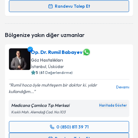
Randevu Talep Et
Randevu Takvimi Talebi
Doç. Dr. Aylin Kılıç
için randevu takvimi talebi
Bölgenize yakın diğer uzmanlar
oluşturun. Size bu uzmandan randevu almanız için bir
takvim hazırlandığında e-posta ile bilgilendireceğiz.
Op. Dr. Rumil Babayev
E-posta Adresiniz
Göz Hastalıkları
İstanbul
, Üsküdar
5
(
61
Değerlendirme)
Kişisel verilerimin işlenmesine ilişkin
Aydınlatma
Rumil hoca öyle muhteşem bir doktor ki. yıldır
Devamı
Metni
'ni okudum ve kişisel verilerimin belirtilen
kullandığım...
kapsamda işlenmesini kabul ediyorum.
Medicana Çamlıca Tıp Merkezi
Haritada Göster
Kısıklı Mah. Alemdağ Cad. No:103
Takvim Talebini Gönder
0 (850) 811 39 71
Randevu Takvimi Talebi