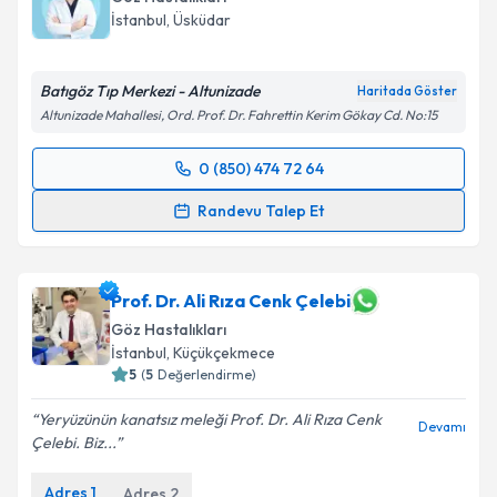
E-posta Adresiniz
İstanbul
, Üsküdar
Batıgöz Tıp Merkezi - Altunizade
Haritada Göster
Altunizade Mahallesi, Ord. Prof. Dr. Fahrettin Kerim Gökay Cd. No:15
Kişisel verilerimin işlenmesine ilişkin
Aydınlatma
Metni
'ni okudum ve kişisel verilerimin belirtilen
0 (850) 474 72 64
kapsamda işlenmesini kabul ediyorum.
Randevu Takvimi Talebi
Randevu Talep Et
Takvim Talebini Gönder
Prof. Dr. Ercüment Bozkurt
için randevu takvimi
talebi oluşturun. Size bu uzmandan randevu almanız
için bir takvim hazırlandığında e-posta ile
Prof. Dr. Ali Rıza Cenk Çelebi
bilgilendireceğiz.
Göz Hastalıkları
İstanbul
, Küçükçekmece
E-posta Adresiniz
5
(
5
Değerlendirme)
Yeryüzünün kanatsız meleği Prof. Dr. Ali Rıza Cenk
Devamı
Çelebi. Biz...
Kişisel verilerimin işlenmesine ilişkin
Aydınlatma
Adres
1
Adres
2
Metni
'ni okudum ve kişisel verilerimin belirtilen