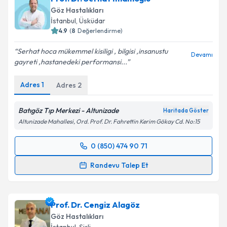
Göz Hastalıkları
İstanbul
, Üsküdar
4.9
(
8
Değerlendirme)
Serhat hoca mükemmel kisiligi , bilgisi ,insanustu
Devamı
gayreti ,hastanedeki performansi...
Adres
1
Adres
2
Batıgöz Tıp Merkezi - Altunizade
Haritada Göster
Altunizade Mahallesi, Ord. Prof. Dr. Fahrettin Kerim Gökay Cd. No:15
0 (850) 474 90 71
Randevu Takvimi Talebi
Randevu Talep Et
Prof. Dr. Serhat İmamoğlu
için randevu takvimi
talebi oluşturun. Size bu uzmandan randevu almanız
Prof. Dr. Cengiz Alagöz
için bir takvim hazırlandığında e-posta ile
bilgilendireceğiz.
Göz Hastalıkları