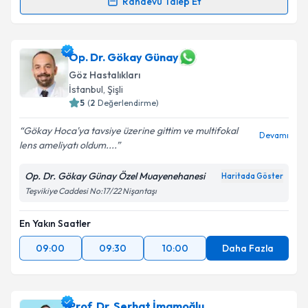
Randevu Talep Et
Op. Dr. Rumil Babayev
için randevu takvimi talebi
oluşturun. Size bu uzmandan randevu almanız için bir
takvim hazırlandığında e-posta ile bilgilendireceğiz.
Op. Dr. Gökay Günay
Göz Hastalıkları
E-posta Adresiniz
İstanbul
, Şişli
5
(
2
Değerlendirme)
Gökay Hoca'ya tavsiye üzerine gittim ve multifokal
Devamı
lens ameliyatı oldum....
Kişisel verilerimin işlenmesine ilişkin
Aydınlatma
Metni
'ni okudum ve kişisel verilerimin belirtilen
Op. Dr. Gökay Günay Özel Muayenehanesi
Haritada Göster
kapsamda işlenmesini kabul ediyorum.
Teşvikiye Caddesi No:17/22 Nişantaşı
Takvim Talebini Gönder
En Yakın Saatler
09:00
09:30
10:00
Daha Fazla
Prof. Dr. Serhat İmamoğlu