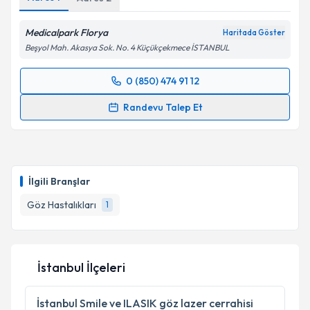
kapsamda işlenmesini kabul ediyorum.
Medicalpark Florya
Haritada Göster
Beşyol Mah. Akasya Sok. No. 4 Küçükçekmece İSTANBUL
Takvim Talebini Gönder
0 (850) 474 91 12
Randevu Takvimi Talebi
Randevu Talep Et
Prof. Dr. Ali Rıza Cenk Çelebi
için randevu takvimi
talebi oluşturun. Size bu uzmandan randevu almanız
için bir takvim hazırlandığında e-posta ile
bilgilendireceğiz.
İlgili Branşlar
E-posta Adresiniz
Göz Hastalıkları
1
İstanbul İlçeleri
Kişisel verilerimin işlenmesine ilişkin
Aydınlatma
Metni
'ni okudum ve kişisel verilerimin belirtilen
kapsamda işlenmesini kabul ediyorum.
İstanbul
Smile ve ILASIK göz lazer cerrahisi