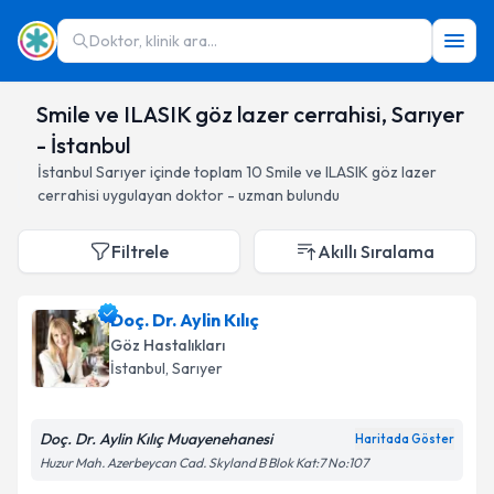
Doktor, klinik ara...
Smile ve ILASIK göz lazer cerrahisi, Sarıyer
- İstanbul
İstanbul
Sarıyer
içinde toplam
10
Smile ve ILASIK göz lazer
cerrahisi
uygulayan doktor - uzman bulundu
Filtrele
Akıllı Sıralama
Doç. Dr. Aylin Kılıç
Göz Hastalıkları
İstanbul
, Sarıyer
Doç. Dr. Aylin Kılıç Muayenehanesi
Haritada Göster
Huzur Mah. Azerbeycan Cad. Skyland B Blok Kat:7 No:107