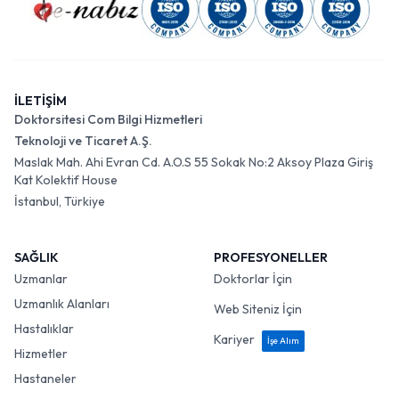
İLETİŞİM
Doktorsitesi Com Bilgi Hizmetleri
Teknoloji ve Ticaret A.Ş.
Maslak Mah. Ahi Evran Cd. A.O.S 55 Sokak No:2 Aksoy Plaza Giriş
Kat Kolektif House
İstanbul, Türkiye
SAĞLIK
PROFESYONELLER
Uzmanlar
Doktorlar İçin
Uzmanlık Alanları
Web Siteniz İçin
Hastalıklar
Kariyer
İşe Alım
Hizmetler
Hastaneler