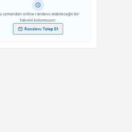
resiniz
u uzmandan online randevu alabileceğin bir
takvimi bulunmuyor.
Randevu Talep Et
 verilerimin işlenmesine ilişkin
Aydınlatma Metni
'ni
 ve kişisel verilerimin belirtilen kapsamda
esini kabul ediyorum.
Takvim Talebini Gönder