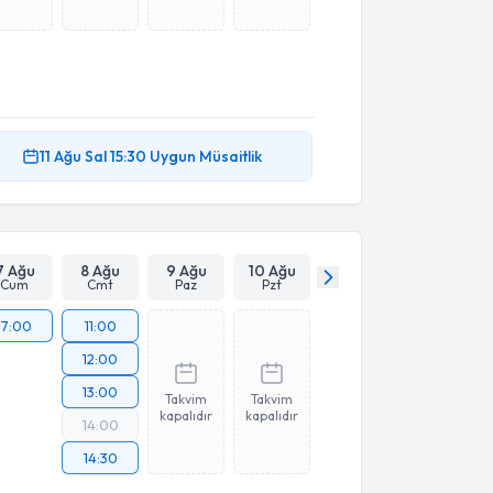
11 Ağu
Sal
15:30
Uygun Müsaitlik
7 Ağu
8 Ağu
9 Ağu
10 Ağu
Cum
Cmt
Paz
Pzt
17:00
11:00
12:00
13:00
Takvim
Takvim
kapalıdır
kapalıdır
14:00
14:30