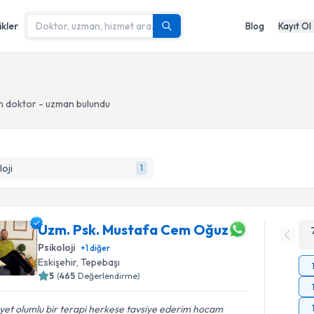
ikler
Blog
Kayıt Ol
n doktor - uzman bulundu
loji
1
Uzm. Psk. Mustafa Cem Oğuz
Psikoloji
+
1
diğer
Eskişehir
, Tepebaşı
5
(
465
Değerlendirme)
et olumlu bir terapi herkese tavsiye ederim hocam