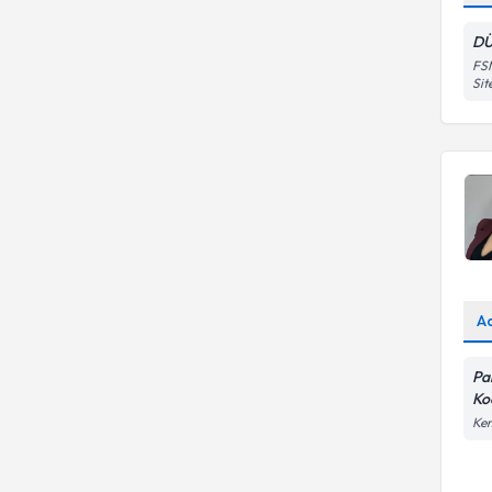
Ergo
DÜ
Eureko Sigorta
FSM
Sit
A
Pa
Ko
Kem