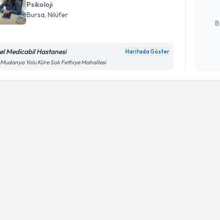
Psikoloji
E-posta Ad
Bursa
, Nilüfer
B
el Medicabil Hastanesi
Haritada Göster
Kişisel
 Mudanya Yolu Küre Sok Fethiye Mahallesi
okudum
işlenm