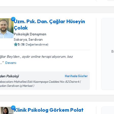
Randevu T
Uzm. Psk. Dan. Çağlar Hüseyin
Uzm. Psk.
Çolak
talebi oluş
Psikolojik Danışman
takvim hazı
Sakarya
, Serdivan
E-posta Ad
5
(
18
Değerlendirme)
B
lar Bey’den , aydır online terapi alıyorum. kez
..
Devamı
Kişisel
okudum
den Psikoloji
Haritada Göster
işlenm
Randevu T
bacıalanı Mahallesi Eski Kazımpaşa Caddesi No: 82 Daire:4 (
dan Serdivan iş Merkezi )
Klinik Ps
oluşturun. 
Klinik Psikolog Görkem Polat
hazırlandığ