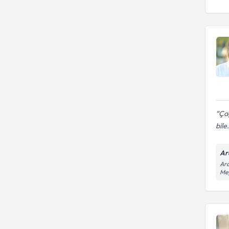
Çağ
bile.
Ar
Ara
Mey