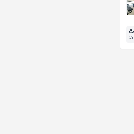
Öz
1/A