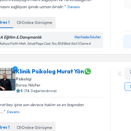
asını sağlayan işinde uzman biridir.
Devamı
dres
1
Online Görüşme
A Eğitim & Danışmanlık
Haritada Göster
 Kahya Fatih Mah. İshakPaşa Cad. No:35 B Blok Kat:1 Daire:4
Klinik Psikolog Murat Yön
Psikoloji
Bursa
, Nilüfer
5
(
76
Değerlendirme)
rat bey işine son derece hakim ve en başından
...
Devamı
dres
1
Online Görüşme