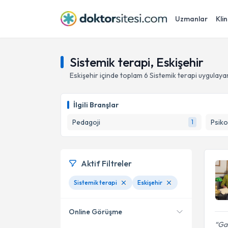
Uzmanlar
Klin
Sistemik terapi, Eskişehir
Eskişehir
içinde toplam
6
Sistemik terapi
uygulaya
İlgili Branşlar
Pedagoji
Psiko
1
Aktif Filtreler
Sistemik terapi
Eskişehir
Online Görüşme
Gay