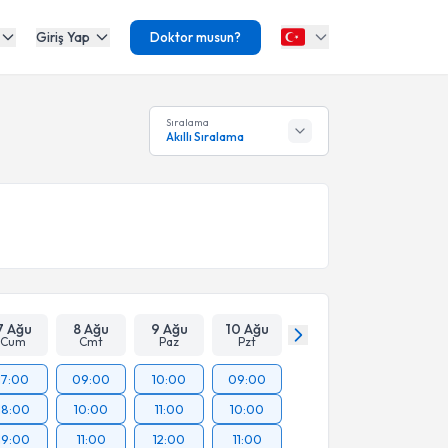
Giriş Yap
Doktor musun?
Sıralama
Akıllı Sıralama
7 Ağu
8 Ağu
9 Ağu
10 Ağu
Cum
Cmt
Paz
Pzt
17:00
09:00
10:00
09:00
18:00
10:00
11:00
10:00
19:00
11:00
12:00
11:00