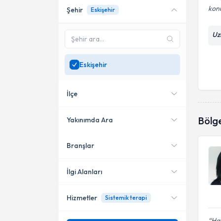
kon
Şehir
Eskişehir
Online danışmanlık sunan
uzmanları göster
Uz
Sadece
Eskişehir
bölgesinde uzman ara
Eskişehir
İlçe
Bölg
Yakınımda Ara
Branşlar
Konumuma yakın uzmanları
Tepebaşı
göster
İlgi Alanları
Hizmetler
Sistemik terapi
Pedagoji
Hay