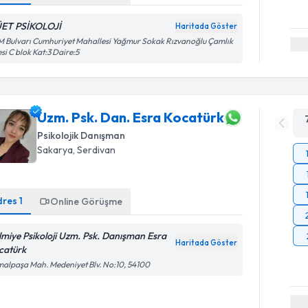
ET PSİKOLOJİ
Haritada Göster
 Bulvarı Cumhuriyet Mahallesi Yağmur Sokak Rızvanoğlu Çamlık
esi C blok Kat:3 Daire:5
Uzm. Psk. Dan. Esra Kocatürk
Psikolojik Danışman
Sakarya
, Serdivan
dres
1
Online Görüşme
lmiye Psikoloji Uzm. Psk. Danışman Esra
Haritada Göster
catürk
alpaşa Mah. Medeniyet Blv. No:10, 54100