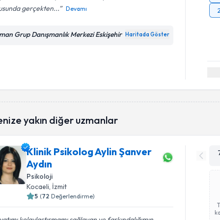
usunda gerçekten...
Devamı
man Grup Danışmanlık Merkezi Eskişehir
Haritada Göster
enize yakın diğer uzmanlar
Klinik Psikolog Aylin Şanver
Aydın
Psikoloji
Kocaeli
, İzmit
5
(
72
Değerlendirme)
ka
atımı kolaylaştırmamı sağlayan ve farkındalığımın