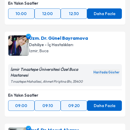
En Yakın Saatler
10:00
12:00
12:30
Daha Fazla
Uzm. Dr. Günel Bayramova
Dahiliye - İç Hastalıkları
İzmir
, Buca
İzmir Tınaztepe Üniversitesi Özel Buca
Haritada Göster
Hastanesi
Tınaztepe Mahallesi, Ahmet Piriştina Blv, 35400
En Yakın Saatler
09:00
09:10
09:20
Daha Fazla