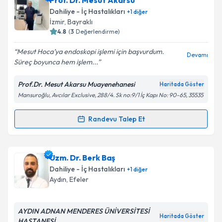
Prof. Dr. Mesut Akarsu
Dahiliye - İç Hastalıkları
+
1
diğer
İzmir
, Bayraklı
4.8
(
3
Değerlendirme)
Mesut Hoca’ya endoskopi işlemi için başvurdum.
Devamı
Süreç boyunca hem işlem...
Prof.Dr. Mesut Akarsu Muayenehanesi
Haritada Göster
Mansuroğlu, Avcılar Exclusive, 288/4. Sk no:9/1 İç Kapı No: 90-65, 35535
Randevu Talep Et
Randevu Takvimi Talebi
Prof. Dr. Mesut Akarsu
için randevu takvimi talebi
Uzm. Dr. Berk Baş
oluşturun. Size bu uzmandan randevu almanız için bir
Dahiliye - İç Hastalıkları
+
1
diğer
takvim hazırlandığında e-posta ile bilgilendireceğiz.
Aydın
, Efeler
E-posta Adresiniz
AYDIN ADNAN MENDERES ÜNİVERSİTESİ
Haritada Göster
HASTANESİ