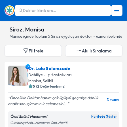
Doktor, klinik ara...
Siroz, Manisa
Manisa
içinde toplam
5
Siroz
uygulayan doktor - uzman bulundu
Filtrele
Akıllı Sıralama
Dr. Lala Salamzade
Dahiliye - İç Hastalıkları
Manisa
, Salihli
5
(
2
Değerlendirme)
Öncelikle Doktor hanım çok ilgiliydi geçmişe dönük
Devamı
analiz sonuçlarımın incelemesini...
Özel Salihli Hastanesi
Haritada Göster
Cumhuriyet Mh., Menderes Cad. No:48