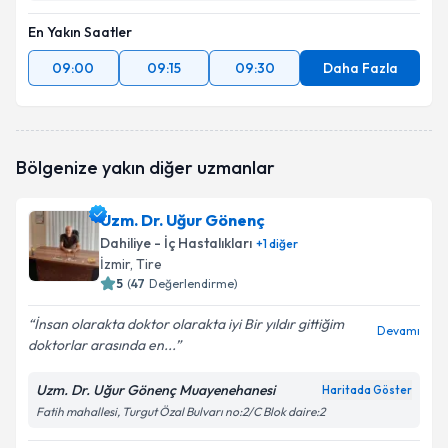
En Yakın Saatler
09:00
09:15
09:30
Daha Fazla
Bölgenize yakın diğer uzmanlar
Uzm. Dr. Uğur Gönenç
Dahiliye - İç Hastalıkları
+
1
diğer
İzmir
, Tire
5
(
47
Değerlendirme)
İnsan olarakta doktor olarakta iyi Bir yıldır gittiğim
Devamı
doktorlar arasında en...
Uzm. Dr. Uğur Gönenç Muayenehanesi
Haritada Göster
Fatih mahallesi, Turgut Özal Bulvarı no:2/C Blok daire:2