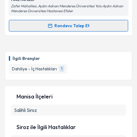
Zafer Mahallesi, Aydın Adnan Menderes Üniversitesi Yolu Aydın Adnan
Menderes Üniversitesi Hastanesi Efeler
Kişisel verilerimin işlenmesine ilişkin
Aydınlatma
Metni
'ni okudum ve kişisel verilerimin belirtilen
Randevu Talep Et
kapsamda işlenmesini kabul ediyorum.
Randevu Takvimi Talebi
Takvim Talebini Gönder
Uzm. Dr. Berk Baş
için randevu takvimi talebi
oluşturun. Size bu uzmandan randevu almanız için bir
İlgili Branşlar
takvim hazırlandığında e-posta ile bilgilendireceğiz.
Dahiliye - İç Hastalıkları
1
E-posta Adresiniz
Manisa İlçeleri
Kişisel verilerimin işlenmesine ilişkin
Aydınlatma
Salihli
Siroz
Metni
'ni okudum ve kişisel verilerimin belirtilen
kapsamda işlenmesini kabul ediyorum.
Siroz ile İlgili Hastalıklar
Takvim Talebini Gönder