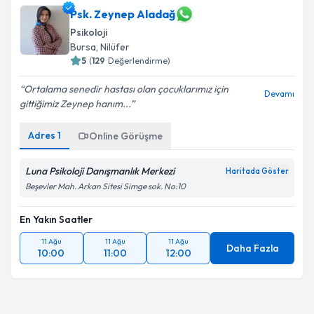
Psk. Zeynep Aladağ
Psikoloji
Bursa
, Nilüfer
5
(
129
Değerlendirme)
Ortalama senedir hastası olan çocuklarımız için
Devamı
gittiğimiz Zeynep hanım...
Adres
1
Online Görüşme
Luna Psikoloji Danışmanlık Merkezi
Haritada Göster
Beşevler Mah. Arkan Sitesi Simge sok. No:10
En Yakın Saatler
11 Ağu
11 Ağu
11 Ağu
Daha Fazla
10:00
11:00
12:00