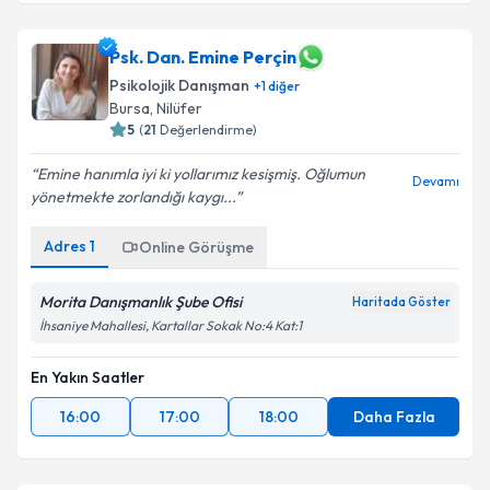
Psk. Dan. Emine Perçin
Psikolojik Danışman
+
1
diğer
Bursa
, Nilüfer
5
(
21
Değerlendirme)
Emine hanımla iyi ki yollarımız kesişmiş. Oğlumun
Devamı
yönetmekte zorlandığı kaygı...
Adres
1
Online Görüşme
Morita Danışmanlık Şube Ofisi
Haritada Göster
İhsaniye Mahallesi, Kartallar Sokak No:4 Kat:1
En Yakın Saatler
16:00
17:00
18:00
Daha Fazla