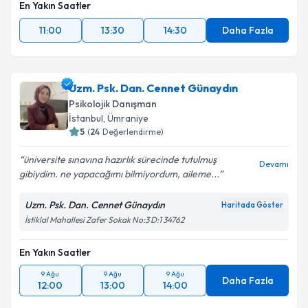
En Yakın Saatler
11:00
13:30
14:30
Daha Fazla
Uzm. Psk. Dan. Cennet Günaydın
Psikolojik Danışman
İstanbul
, Ümraniye
5
(
24
Değerlendirme)
üniversite sınavına hazırlık sürecinde tutulmuş
Devamı
gibiydim. ne yapacağımı bilmiyordum, aileme...
Uzm. Psk. Dan. Cennet Günaydın
Haritada Göster
İstiklal Mahallesi Zafer Sokak No:3 D:1 34762
En Yakın Saatler
9 Ağu
9 Ağu
9 Ağu
Daha Fazla
12:00
13:00
14:00