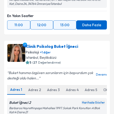
Kat, Daire 24, 34764 Ümraniye/İstanbul
En Yakın Saatler
11:00
12:00
13:00
Daha Fazla
Klinik Psikolog Buket İğneci
Psikoloji
+
1
diğer
İstanbul
, Beylikdüzü
5
(
27
Değerlendirme)
Buket hanıma özgüven sorunlarım için başvurdum çok
Devamı
desteği oldu halen...
Adres
1
Adres
2
Adres
3
Adres
4
Adres
5
Onl
Buket İğneci 2
Haritada Göster
Barbaros Hayrettinpaşa Mahallesi 1997. Sokak Park Konutları A Blok
Kat:4 Daire:21