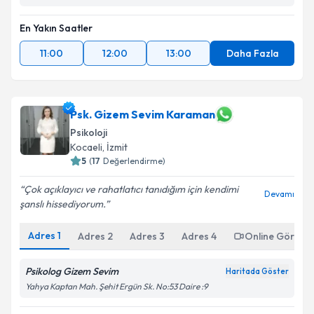
En Yakın Saatler
11:00
12:00
13:00
Daha Fazla
Psk. Gizem Sevim Karaman
Psikoloji
Kocaeli
, İzmit
5
(
17
Değerlendirme)
Çok açıklayıcı ve rahatlatıcı tanıdığım için kendimi
Devamı
şanslı hissediyorum.
Adres
1
Adres
2
Adres
3
Adres
4
Online Görüşm
Psikolog Gizem Sevim
Haritada Göster
Yahya Kaptan Mah. Şehit Ergün Sk. No:53 Daire :9