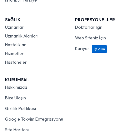
İstanbul, Türkiye
SAĞLIK
PROFESYONELLER
Uzmanlar
Doktorlar İçin
Uzmanlık Alanları
Web Siteniz İçin
Hastalıklar
Kariyer
İşe Alım
Hizmetler
Hastaneler
KURUMSAL
Hakkımızda
Bize Ulaşın
Gizlilik Politikası
Google Takvim Entegrasyonu
Site Haritası