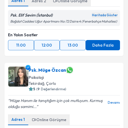
Adres
1
Adres
2
Online Görüşme
Psk. Elif Sevim (İstanbul)
Haritada Göster
Bağdat Caddesi Uğur Apartmanı No:72 Daire:4 (Fenerbahçe Mahallesi)
En Yakın Saatler
11:00
12:00
13:00
Daha Fazla
Psk. Müge Özcan
Psikoloji
Tekirdağ
, Çorlu
5
(
9
Değerlendirme)
Müge Hanım ile tanıştığım için çok mutluyum. Kurmuş
Devamı
olduğu samimi...
Adres
1
Online Görüşme