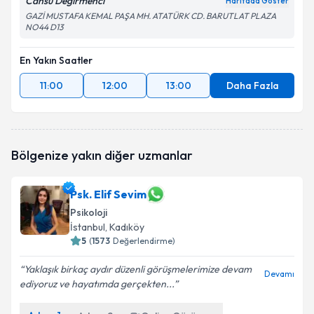
Cansu Değirmenci
Haritada Göster
GAZİ MUSTAFA KEMAL PAŞA MH. ATATÜRK CD. BARUTLAT PLAZA
NO44 D13
En Yakın Saatler
11:00
12:00
13:00
Daha Fazla
Bölgenize yakın diğer uzmanlar
Psk. Elif Sevim
Psikoloji
İstanbul
, Kadıköy
5
(
1573
Değerlendirme)
Yaklaşık birkaç aydır düzenli görüşmelerimize devam
Devamı
ediyoruz ve hayatımda gerçekten...