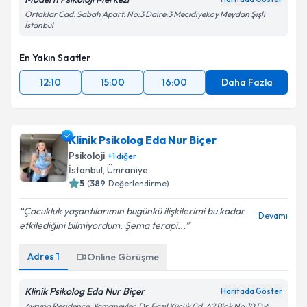
Ortaklar Cad. Sabah Apart. No:3 Daire:3 Mecidiyeköy Meydan Şişli
İstanbul
En Yakın Saatler
12:10
15:00
16:00
Daha Fazla
Klinik Psikolog Eda Nur Biçer
Psikoloji
+
1
diğer
İstanbul
, Ümraniye
5
(
389
Değerlendirme)
Çocukluk yaşantılarımın bugünkü ilişkilerimi bu kadar
Devamı
etkilediğini bilmiyordum. Şema terapi...
Adres
1
Online Görüşme
Klinik Psikolog Eda Nur Biçer
Haritada Göster
Avrupa Residence, Yamanevler, Dr. Fazıl Küçük Cd. A2 Blok No:10 D:6.