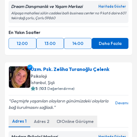
Dream Danışmanlık ve Yaşam Merkezi
Haritada Göster
Alipaşa mahallesi sülün caddesi ballı business center no 9 kat 6 daire 601
tekirdağ çorlu, Çorlu 59860
En Yakın Saatler
12:00
13:00
14:00
Daha Fazla
Uzm. Psk. Zeliha Turanoğlu Çelenk
Psikoloji
İstanbul
, Şişli
5
(
103
Değerlendirme)
Geçmişte yaşanılan olayların günümüzdeki olaylarla
Devamı
bağ kurulmasını sağladı.
Adres
1
Adres
2
Online Görüşme
Modern Psikoloji Merkezi
Haritada Göster