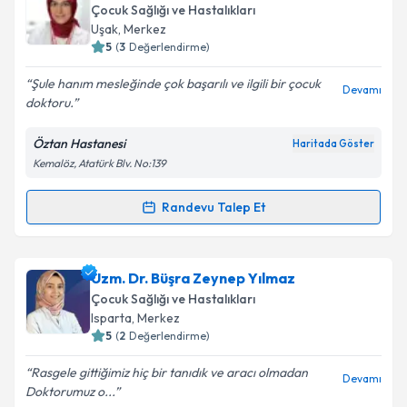
oluşturun. Size bu uzmandan randevu almanız için bir
Çocuk Sağlığı ve Hastalıkları
takvim hazırlandığında e-posta ile bilgilendireceğiz.
Uşak
, Merkez
5
(
3
Değerlendirme)
E-posta Adresiniz
Şule hanım mesleğinde çok başarılı ve ilgili bir çocuk
Devamı
doktoru.
Öztan Hastanesi
Haritada Göster
Kişisel verilerimin işlenmesine ilişkin
Aydınlatma
Kemalöz, Atatürk Blv. No:139
Metni
'ni okudum ve kişisel verilerimin belirtilen
kapsamda işlenmesini kabul ediyorum.
Randevu Talep Et
Randevu Takvimi Talebi
Takvim Talebini Gönder
Doç. Dr. Şule Yıldırım
için randevu takvimi talebi
Uzm. Dr. Büşra Zeynep Yılmaz
oluşturun. Size bu uzmandan randevu almanız için bir
Çocuk Sağlığı ve Hastalıkları
takvim hazırlandığında e-posta ile bilgilendireceğiz.
Isparta
, Merkez
5
(
2
Değerlendirme)
E-posta Adresiniz
Rasgele gittiğimiz hiç bir tanıdık ve aracı olmadan
Devamı
Doktorumuz o...