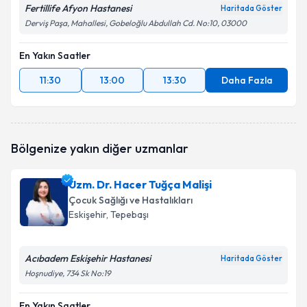
Fertillife Afyon Hastanesi
Haritada Göster
Derviş Paşa, Mahallesi, Gobeloğlu Abdullah Cd. No:10, 03000
En Yakın Saatler
11:30
13:00
13:30
Daha Fazla
Bölgenize yakın diğer uzmanlar
Uzm. Dr. Hacer Tuğça Malişi
Çocuk Sağlığı ve Hastalıkları
Eskişehir
, Tepebaşı
Acıbadem Eskişehir Hastanesi
Haritada Göster
Hoşnudiye, 734 Sk No:19
En Yakın Saatler