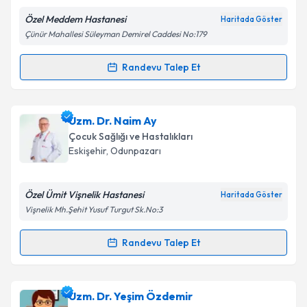
Özel Meddem Hastanesi
Haritada Göster
Kişisel verilerimin işlenmesine ilişkin
Aydınlatma
Çünür Mahallesi Süleyman Demirel Caddesi No:179
Metni
'ni okudum ve kişisel verilerimin belirtilen
kapsamda işlenmesini kabul ediyorum.
Randevu Talep Et
Randevu Takvimi Talebi
Takvim Talebini Gönder
Uzm. Dr. Büşra Zeynep Yılmaz
için randevu takvimi
Uzm. Dr. Naim Ay
talebi oluşturun. Size bu uzmandan randevu almanız
Çocuk Sağlığı ve Hastalıkları
için bir takvim hazırlandığında e-posta ile
Eskişehir
, Odunpazarı
bilgilendireceğiz.
E-posta Adresiniz
Özel Ümit Vişnelik Hastanesi
Haritada Göster
Vişnelik Mh.Şehit Yusuf Turgut Sk.No:3
Randevu Talep Et
Randevu Takvimi Talebi
Kişisel verilerimin işlenmesine ilişkin
Aydınlatma
Metni
'ni okudum ve kişisel verilerimin belirtilen
kapsamda işlenmesini kabul ediyorum.
Uzm. Dr. Naim Ay
için randevu takvimi talebi
Uzm. Dr. Yeşim Özdemir