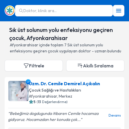
Doktor, klinik ara...
Sık üst solunum yolu enfeksiyonu geçiren
çocuk, Afyonkarahisar
Afyonkarahisar
içinde toplam
7
Sık üst solunum yolu
enfeksiyonu geçiren çocuk
uygulayan doktor - uzman bulundu
Filtrele
Akıllı Sıralama
Uzm. Dr. Cemile Demirel Açıkalın
Çocuk Sağlığı ve Hastalıkları
Afyonkarahisar
, Merkez
5
(
13
Değerlendirme)
Bebeğimiz dogdugunda itibaren Cemile hocamıza
Devamı
gidiyoruz. Hocamızdan her konuda çok...