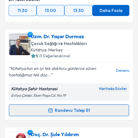
11:30
13:00
13:30
Daha Fazla
Uzm. Dr. Yaşar Durmaz
Çocuk Sağlığı ve Hastalıkları
Kütahya
, Merkez
5
(
1
Değerlendirme)
Kütahya’nın en iyi tek doktoru günlerce süren
Devamı
hastalığımızı tek doz...
Kütahya Şehir Hastanesi
Haritada Göster
Evliya Çelebi, Eken Paşa Cd. No:19
Randevu Talep Et
Randevu Takvimi Talebi
Uzm. Dr. Yaşar Durmaz
için randevu takvimi talebi
Doç. Dr. Şule Yıldırım