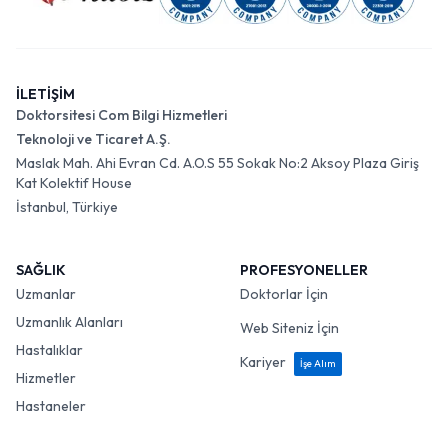
İLETİŞİM
Doktorsitesi Com Bilgi Hizmetleri
Teknoloji ve Ticaret A.Ş.
Maslak Mah. Ahi Evran Cd. A.O.S 55 Sokak No:2 Aksoy Plaza Giriş
Kat Kolektif House
İstanbul, Türkiye
SAĞLIK
PROFESYONELLER
Uzmanlar
Doktorlar İçin
Uzmanlık Alanları
Web Siteniz İçin
Hastalıklar
Kariyer
İşe Alım
Hizmetler
Hastaneler