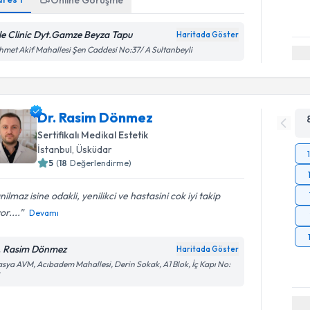
Online Görüşme
le Clinic Dyt.Gamze Beyza Tapu
Haritada Göster
met Akif Mahallesi Şen Caddesi No:37/ A Sultanbeyli
Dr. Rasim Dönmez
Sertifikalı Medikal Estetik
İstanbul
, Üsküdar
5
(
18
Değerlendirme)
nilmaz isine odakli, yenilikci ve hastasini cok iyi takip
or....
Devamı
. Rasim Dönmez
Haritada Göster
sya AVM, Acıbadem Mahallesi, Derin Sokak, A1 Blok, İç Kapı No:
Randevu T