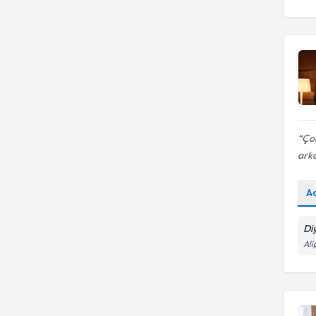
Çok
arka
A
Di
Ali