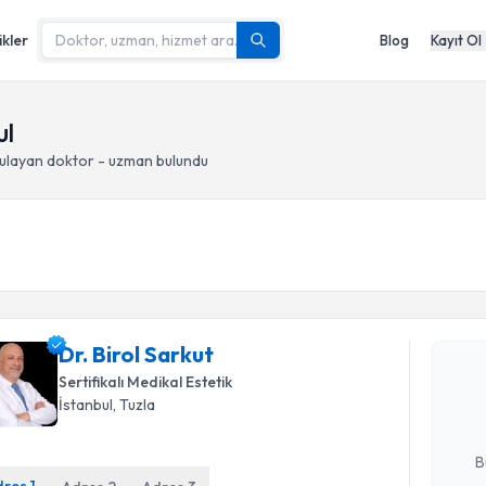
ikler
Blog
Kayıt Ol
ul
ulayan doktor - uzman bulundu
Randevu T
Dr. Birol 
Dr. Birol Sarkut
uzmandan ra
Sertifikalı Medikal Estetik
posta ile bi
İstanbul
, Tuzla
E-posta Ad
B