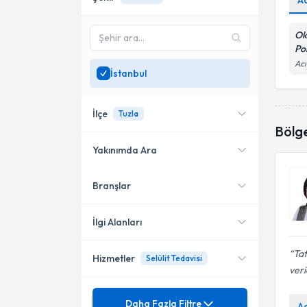
A
Ok
Pol
Acı
İstanbul
İlçe
Tuzla
Bölg
Yakınımda Ara
Branşlar
Konumuma yakın uzmanları
Kadıköy
göster
Şişli
İlgi Alanları
Bakırköy
Tat
Hizmetler
Selülit Tedavisi
Sertifikalı Medikal Estetik
veri
Çekmeköy
Mezuniyet
Akne tedavisi
Daha Fazla Filtre
Küçükçekmece
A