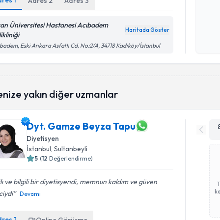
dres
1
Adres
2
Adres
3
Kişisel
an Üniversitesi Hastanesi Acıbadem
Haritada Göster
okudum
ikliniği
işlenm
badem, Eski Ankara Asfaltı Cd. No:2/A, 34718 Kadıköy/İstanbul
enize yakın diğer uzmanlar
Dyt. Gamze Beyza Tapu
Diyetisyen
İstanbul
, Sultanbeyli
5
(
12
Değerlendirme)
lı ve bilgili bir diyetisyendi, memnun kaldım ve güven
ka
ciydi
Devamı
dres
1