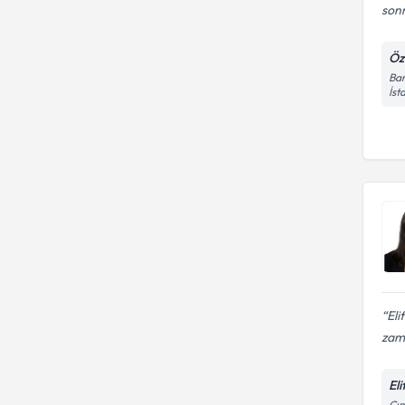
sonr
Öze
Bar
İst
Eli
zam
El
Çın