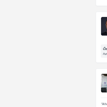
Öz
Pet
Ahm