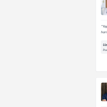
Ya
hari
Uz
İhs