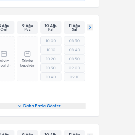
8 Ağu
9 Ağu
10 Ağu
11 Ağu
Cmt
Paz
Pzt
Sal
10:00
08:30
10:10
08:40
10:20
08:50
Takvim
Takvim
palıdır
kapalıdır
10:30
09:00
10:40
09:10
Daha Fazla Göster
8 Ağu
9 Ağu
10 Ağu
11 Ağu