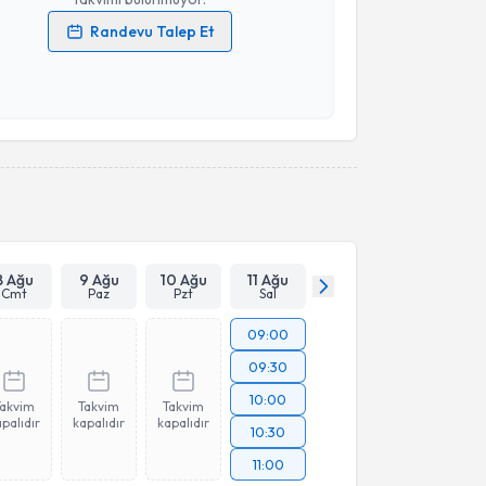
Randevu Talep Et
 verilerimin işlenmesine ilişkin
Aydınlatma Metni
'ni
 ve kişisel verilerimin belirtilen kapsamda
esini kabul ediyorum.
Takvim Talebini Gönder
8 Ağu
9 Ağu
10 Ağu
11 Ağu
Cmt
Paz
Pzt
Sal
09:00
09:30
10:00
Takvim
Takvim
Takvim
palıdır
kapalıdır
kapalıdır
10:30
11:00