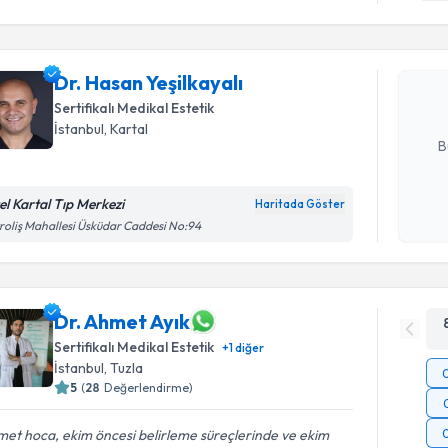
Dr. Hasan 
bu uzmandan
Dr. Hasan Yeşilkayalı
posta ile bi
Sertifikalı Medikal Estetik
E-posta Ad
İstanbul
, Kartal
B
el Kartal Tıp Merkezi
Haritada Göster
Kişisel
roliş Mahallesi Üsküdar Caddesi No:94
okudum
işlenm
Dr. Ahmet Ayık
Sertifikalı Medikal Estetik
+
1
diğer
İstanbul
, Tuzla
5
(
28
Değerlendirme)
et hoca, ekim öncesi belirleme süreçlerinde ve ekim