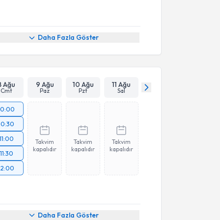
Daha Fazla Göster
8 Ağu
9 Ağu
10 Ağu
11 Ağu
Cmt
Paz
Pzt
Sal
10:00
10:30
11:00
Takvim
Takvim
Takvim
kapalıdır
kapalıdır
kapalıdır
11:30
12:00
akvimi Talebi
Daha Fazla Göster