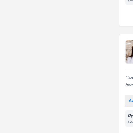
Uzu
hem 
A
Dy
Har