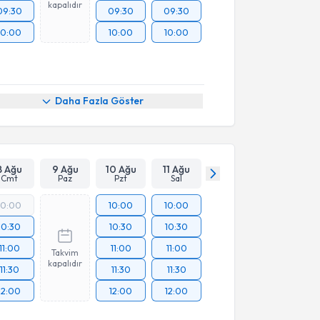
kapalıdır
09:30
09:30
09:30
10:00
10:00
10:00
Daha Fazla Göster
8 Ağu
9 Ağu
10 Ağu
11 Ağu
Cmt
Paz
Pzt
Sal
10:00
10:00
10:00
10:30
10:30
10:30
11:00
11:00
11:00
Takvim
kapalıdır
11:30
11:30
11:30
12:00
12:00
12:00