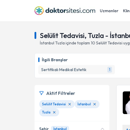
Uzmanlar
Klin
Selülit Tedavisi, Tuzla - İstanb
İstanbul
Tuzla
içinde toplam
10
Selülit Tedavisi
uyg
İlgili Branşlar
Sertifikalı Medikal Estetik
1
Aktif Filtreler
Selülit Tedavisi
İstanbul
Tuzla
Şehir
İstanbul