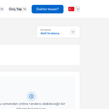
Giriş Yap
Doktor musun?
Sıralama
Akıllı Sıralama
akvimi Talebi
Sarkut
için randevu takvimi talebi oluşturun. Size bu
ndevu almanız için bir takvim hazırlandığında e-
lgilendireceğiz.
resiniz
u uzmandan online randevu alabileceğin bir
takvimi bulunmuyor.