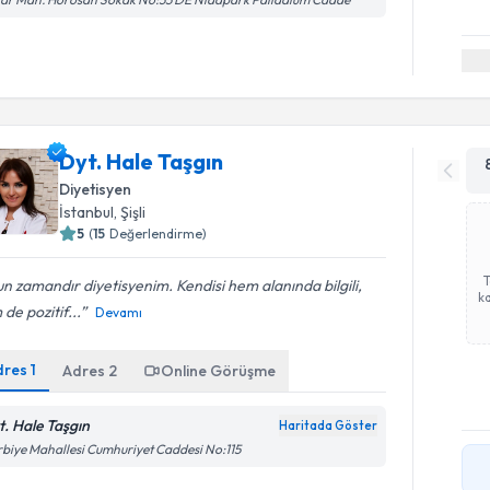
Dyt. Hale Taşgın
Diyetisyen
İstanbul
, Şişli
5
(
15
Değerlendirme)
n zamandır diyetisyenim. Kendisi hem alanında bilgili,
ka
de pozitif...
Devamı
dres
1
Adres
2
Online Görüşme
t. Hale Taşgın
Haritada Göster
biye Mahallesi Cumhuriyet Caddesi No:115