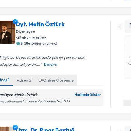
Dyt. Metin Öztürk
Diyetisyen
Kütahya
, Merkez
5
(
314
Değerlendirme)
 ilgili bir beyefendi işindede çok iyi çevremdeki
ka
daşlardan biliyorum...
Devamı
dres
1
Adres
2
Online Görüşme
yetisyen Metin Öztürk
Haritada Göster
paşa Mahallesi Öğretmenler Caddesi No:11 D:1
Uzm. Dr. Pınar Baştuğ