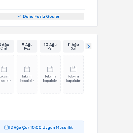
Daha Fazla Göster
8 Ağu
9 Ağu
10 Ağu
11 Ağu
Cmt
Paz
Pzt
Sal
Takvim
Takvim
Takvim
Takvim
palıdır
kapalıdır
kapalıdır
kapalıdır
12 Ağu
Çar
10:00
Uygun Müsaitlik