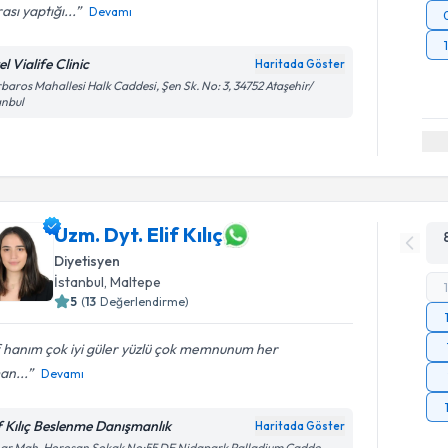
ası yaptığı...
Devamı
l Vialife Clinic
Haritada Göster
baros Mahallesi Halk Caddesi, Şen Sk. No: 3, 34752 Ataşehir/
anbul
Uzm. Dyt. Elif Kılıç
Diyetisyen
İstanbul
, Maltepe
5
(
13
Değerlendirme)
f hanım çok iyi güler yüzlü çok memnunum her
an...
Devamı
if Kılıç Beslenme Danışmanlık
Haritada Göster
ar Mah. Horosan Sokak No:55 DE Nidapark Palladium Cadde