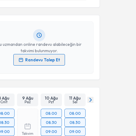
Yeşilkayalı
için randevu takvimi talebi oluşturun. Size
 randevu almanız için bir takvim hazırlandığında e-
lgilendireceğiz.
resiniz
u uzmandan online randevu alabileceğin bir
takvimi bulunmuyor.
Randevu Talep Et
 verilerimin işlenmesine ilişkin
Aydınlatma Metni
'ni
 ve kişisel verilerimin belirtilen kapsamda
esini kabul ediyorum.
Takvim Talebini Gönder
8 Ağu
9 Ağu
10 Ağu
11 Ağu
Cmt
Paz
Pzt
Sal
08:00
08:00
08:00
08:30
08:30
08:30
09:00
09:00
09:00
Takvim