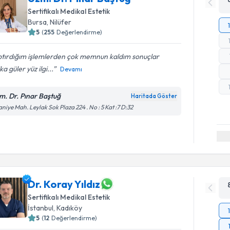
Sertifikalı Medikal Estetik
Bursa
, Nilüfer
5
(
255
Değerlendirme)
ptırdığım işlemlerden çok memnun kaldım sonuçlar
ka güler yüz ilgi...
Devamı
m. Dr. Pınar Baştuğ
Haritada Göster
aniye Mah. Leylak Sok Plaza 224 . No : 5 Kat :7 D:32
Dr. Koray Yıldız
Sertifikalı Medikal Estetik
İstanbul
, Kadıköy
5
(
12
Değerlendirme)