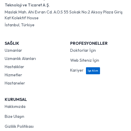
Teknoloji ve Ticaret A.Ş.
Maslak Mah. Ahi Evran Cd. A.O.S 55 Sokak No:2 Aksoy Plaza Giriş
Kat Kolektif House
İstanbul, Türkiye
SAĞLIK
PROFESYONELLER
Uzmanlar
Doktorlar İçin
Uzmanlık Alanları
Web Siteniz İçin
Hastalıklar
Kariyer
İşe Alım
Hizmetler
Hastaneler
KURUMSAL
Hakkımızda
Bize Ulaşın
Gizlilik Politikası