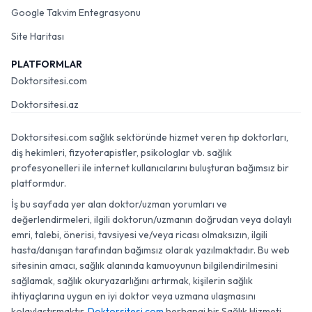
Google Takvim Entegrasyonu
Site Haritası
PLATFORMLAR
Doktorsitesi.com
Doktorsitesi.az
Doktorsitesi.com sağlık sektöründe hizmet veren tıp doktorları,
diş hekimleri, fizyoterapistler, psikologlar vb. sağlık
profesyonelleri ile internet kullanıcılarını buluşturan bağımsız bir
platformdur.
İş bu sayfada yer alan doktor/uzman yorumları ve
değerlendirmeleri, ilgili doktorun/uzmanın doğrudan veya dolaylı
emri, talebi, önerisi, tavsiyesi ve/veya ricası olmaksızın, ilgili
hasta/danışan tarafından bağımsız olarak yazılmaktadır. Bu web
sitesinin amacı, sağlık alanında kamuoyunun bilgilendirilmesini
sağlamak, sağlık okuryazarlığını artırmak, kişilerin sağlık
ihtiyaçlarına uygun en iyi doktor veya uzmana ulaşmasını
kolaylaştırmaktır.
Doktorsitesi.com
herhangi bir Sağlık Hizmeti