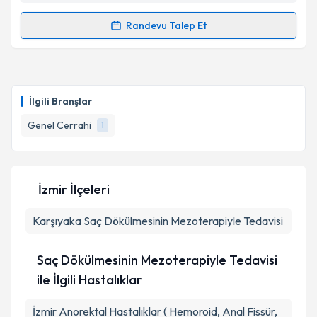
Randevu Talep Et
Randevu Takvimi Talebi
Op. Dr. Banu Ural
için randevu takvimi talebi
oluşturun. Size bu uzmandan randevu almanız için bir
İlgili Branşlar
takvim hazırlandığında e-posta ile bilgilendireceğiz.
Genel Cerrahi
1
E-posta Adresiniz
İzmir İlçeleri
Kişisel verilerimin işlenmesine ilişkin
Aydınlatma
Karşıyaka
Metni
Saç Dökülmesinin Mezoterapiyle Tedavisi
'ni okudum ve kişisel verilerimin belirtilen
kapsamda işlenmesini kabul ediyorum.
Saç Dökülmesinin Mezoterapiyle Tedavisi
Takvim Talebini Gönder
ile İlgili Hastalıklar
İzmir Anorektal Hastalıklar ( Hemoroid, Anal Fissür,