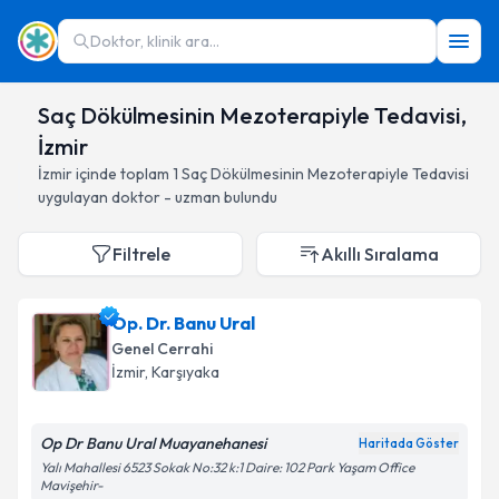
Doktor, klinik ara...
Saç Dökülmesinin Mezoterapiyle Tedavisi,
İzmir
İzmir
içinde toplam
1
Saç Dökülmesinin Mezoterapiyle Tedavisi
uygulayan doktor - uzman bulundu
Filtrele
Akıllı Sıralama
Op. Dr. Banu Ural
Genel Cerrahi
İzmir
, Karşıyaka
Op Dr Banu Ural Muayanehanesi
Haritada Göster
Yalı Mahallesi 6523 Sokak No:32 k:1 Daire: 102 Park Yaşam Office
Mavişehir-