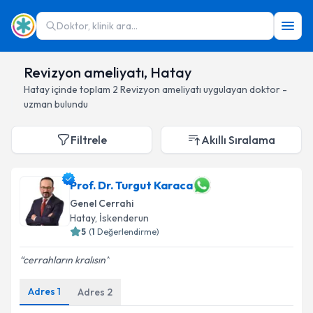
Doktor, klinik ara...
Revizyon ameliyatı, Hatay
Hatay
içinde toplam
2
Revizyon ameliyatı
uygulayan doktor -
uzman bulundu
Filtrele
Akıllı Sıralama
Prof. Dr. Turgut Karaca
Genel Cerrahi
Hatay
, İskenderun
5
(
1
Değerlendirme)
cerrahların kralısın
Adres
1
Adres
2