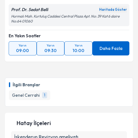
Prof. Dr. Sedat Belli
Haritada Göster
Hurmalı Mah. Kurtuluş Caddesi Central Plaza Apt. No: 39 Kat 6 daire
No:64 01060
En Yakın Saatler
Yarın
Yarın
Yarın
Daha Fazla
09:00
09:30
10:00
İlgili Branşlar
Genel Cerrahi
1
Hatay İlçeleri
İskenderun
Revizyon ameliyatı