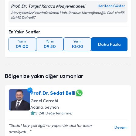
Prof. Dr. Turgut Karaca Muayenehanesi
Haritada Göster
Atay İş Merkezi Mustafa Kemal Mah. Ibrahim Karaoğlanoğlu Cad. No:58
Kat:10 Daire:57
En Yakın Saatler
Yarın
Yarın
Yarın
Daha Fazla
09:00
09:30
10:00
Bölgenize yakın diğer uzmanlar
Prof. Dr. Sedat Belli
Genel Cerrahi
Adana
, Seyhan
5
(
58
Değerlendirme)
Sedat bey çok ilgili ve yapıcı bir doktor lazer
Devamı
ameliyatı...