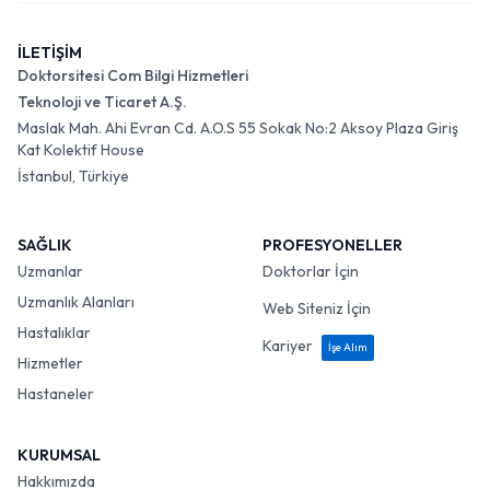
İLETİŞİM
Doktorsitesi Com Bilgi Hizmetleri
Teknoloji ve Ticaret A.Ş.
Maslak Mah. Ahi Evran Cd. A.O.S 55 Sokak No:2 Aksoy Plaza Giriş
Kat Kolektif House
İstanbul, Türkiye
SAĞLIK
PROFESYONELLER
Uzmanlar
Doktorlar İçin
Uzmanlık Alanları
Web Siteniz İçin
Hastalıklar
Kariyer
İşe Alım
Hizmetler
Hastaneler
KURUMSAL
Hakkımızda