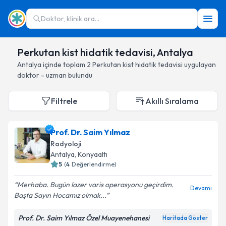
Doktor, klinik ara...
Perkutan kist hidatik tedavisi, Antalya
Antalya
içinde toplam
2
Perkutan kist hidatik tedavisi
uygulayan
doktor - uzman bulundu
Filtrele
Akıllı Sıralama
Prof. Dr. Saim Yılmaz
Radyoloji
Antalya
, Konyaaltı
5
(
4
Değerlendirme)
Merhaba. Bugün lazer varis operasyonu geçirdim.
Devamı
Başta Sayın Hocamız olmak...
Prof. Dr. Saim Yılmaz Özel Muayenehanesi
Haritada Göster