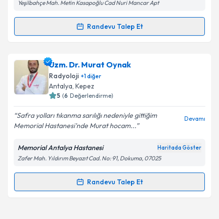
Yeşilbahçe Mah. Metin Kasapoğlu Cad Nuri Mancar Apt
Randevu Talep Et
Randevu Takvimi Talebi
Prof. Dr. Saim Yılmaz
için randevu takvimi talebi
Uzm. Dr. Murat Oynak
oluşturun. Size bu uzmandan randevu almanız için bir
Radyoloji
+
1
diğer
takvim hazırlandığında e-posta ile bilgilendireceğiz.
Antalya
, Kepez
5
(
6
Değerlendirme)
E-posta Adresiniz
Safra yolları tıkanma sarılığı nedeniyle gittiğim
Devamı
Memorial Hastanesi'nde Murat hocam...
Memorial Antalya Hastanesi
Haritada Göster
Kişisel verilerimin işlenmesine ilişkin
Aydınlatma
Zafer Mah. Yıldırım Beyazıt Cad. No: 91, Dokuma, 07025
Metni
'ni okudum ve kişisel verilerimin belirtilen
kapsamda işlenmesini kabul ediyorum.
Randevu Talep Et
Randevu Takvimi Talebi
Takvim Talebini Gönder