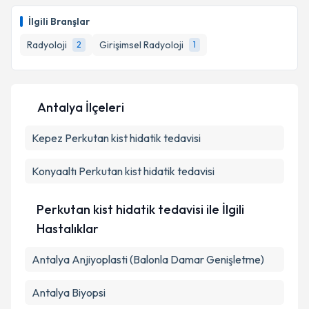
Uzm. Dr. Murat Oynak
için randevu takvimi talebi
oluşturun. Size bu uzmandan randevu almanız için bir
İlgili Branşlar
takvim hazırlandığında e-posta ile bilgilendireceğiz.
Radyoloji
Girişimsel Radyoloji
2
1
E-posta Adresiniz
Antalya İlçeleri
Kişisel verilerimin işlenmesine ilişkin
Aydınlatma
Kepez
Perkutan kist hidatik tedavisi
Metni
'ni okudum ve kişisel verilerimin belirtilen
kapsamda işlenmesini kabul ediyorum.
Konyaaltı
Perkutan kist hidatik tedavisi
Takvim Talebini Gönder
Perkutan kist hidatik tedavisi ile İlgili
Hastalıklar
Antalya Anjiyoplasti (Balonla Damar Genişletme)
Antalya Biyopsi